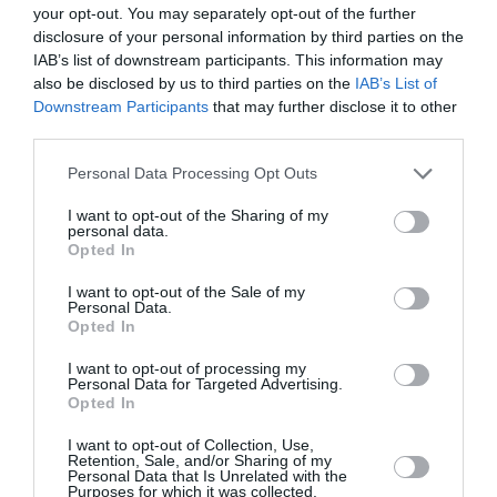
your opt-out. You may separately opt-out of the further
disclosure of your personal information by third parties on the
COMMENTAIRE(S)
IAB’s list of downstream participants. This information may
also be disclosed by us to third parties on the
IAB’s List of
Downstream Participants
that may further disclose it to other
G.G. d'Astorg
a commenté :
4 juin 2025 - 22 h 27 min
third parties.
Compagnie peu fiable qui a pour habitude d’annuler des vols
Personal Data Processing Opt Outs
en laissant ses passagers en plan sans aucune aide !
I want to opt-out of the Sharing of my
RÉPONDRE
personal data.
Opted In
I want to opt-out of the Sale of my
LAISSER UN COMMENTAIRE
Personal Data.
Opted In
I want to opt-out of processing my
Personal Data for Targeted Advertising.
FAIRE UN DON
Opted In
I want to opt-out of Collection, Use,
Retention, Sale, and/or Sharing of my
Appel aux lecteurs !
Personal Data that Is Unrelated with the
Soutenez Air Journal participez
à son
Purposes for which it was collected.