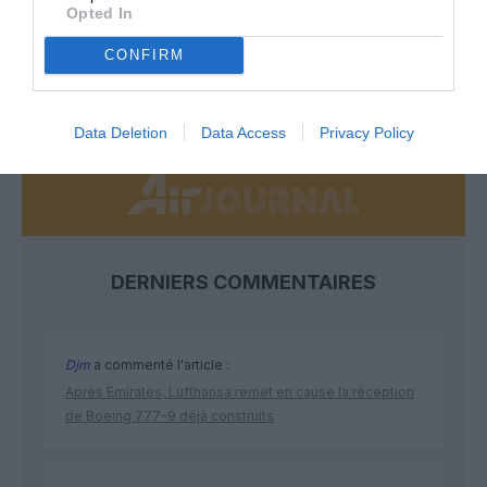
Opted In
développement !
CONFIRM
NOUS SOUTENIR
Data Deletion
Data Access
Privacy Policy
DERNIERS COMMENTAIRES
Djm
a commenté l'article :
Après Emirates, Lufthansa remet en cause la réception
de Boeing 777-9 déjà construits