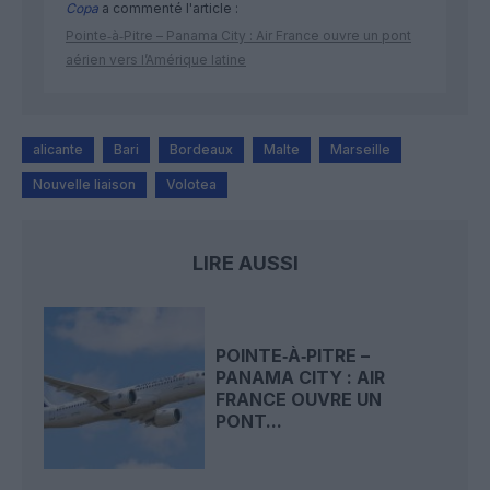
Copa
a commenté l'article :
Pointe‑à‑Pitre – Panama City : Air France ouvre un pont
aérien vers l’Amérique latine
alicante
Bari
Bordeaux
Malte
Marseille
Nouvelle liaison
Volotea
LIRE AUSSI
POINTE‑À‑PITRE –
PANAMA CITY : AIR
FRANCE OUVRE UN
PONT...