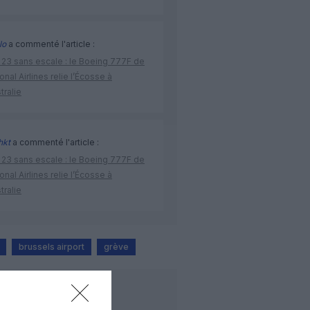
lo
a commenté l'article :
 23 sans escale : le Boeing 777F de
onal Airlines relie l’Écosse à
stralie
hkt
a commenté l'article :
 23 sans escale : le Boeing 777F de
onal Airlines relie l’Écosse à
stralie
brussels airport
grève
LIRE AUSSI