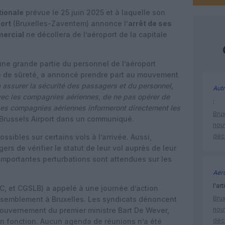
tionale
prévue le 25 juin 2025 et à laquelle son
ort
(Bruxelles-Zaventem) annonce l’
arrêt de ses
ercial
ne décollera de l’aéroport de la capitale
une grande partie du personnel de l’aéroport
re de sûreté, a annoncé prendre part au mouvement
à assurer la sécurité des passagers et du personnel,
Autr
vec les compagnies aériennes, de ne pas opérer de
:
Les compagnies aériennes informeront directement les
Brux
 Brussels Airport dans un communiqué.
nouv
déc
sibles sur certains vols à l’arrivée. Aussi,
ers de vérifier le statut de leur vol auprès de leur
’importantes perturbations sont attendues sur les
Aéro
l'art
C, et CGSLB) a appelé à une journée d’action
Brux
assemblement à Bruxelles. Les syndicats dénoncent
nouv
gouvernement du premier ministre Bart De Wever,
déc
en fonction. Aucun agenda de réunions n’a été