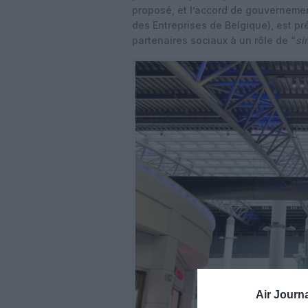
proposé, et l’accord de gouvernemen
des Entreprises de Belgique), est p
partenaires sociaux à un rôle de “
si
Air Journa