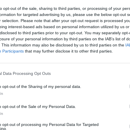
to opt-out of the sale, sharing to third parties, or processing of your per
formation for targeted advertising by us, please use the below opt-out s
r selection. Please note that after your opt-out request is processed y
eing interest-based ads based on personal information utilized by us or
@Brussels Airport
disclosed to third parties prior to your opt-out. You may separately opt-
losure of your personal information by third parties on the IAB’s list of
. This information may also be disclosed by us to third parties on the
IA
Participants
that may further disclose it to other third parties.
z apprécié l’article ?
-nous, faites un don !
l Data Processing Opt Outs
o opt-out of the Sharing of my personal data.
In
OUS SOUTENIR
o opt-out of the Sale of my Personal Data.
In
to opt-out of processing my Personal Data for Targeted
ing.