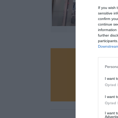
If you wish 
sensitive in
confirm you
continue se
information 
further disc
participants
Downstream 
Vous ave
Soutenez
Persona
I want t
Opted 
N
I want t
Opted 
I want 
Advertis