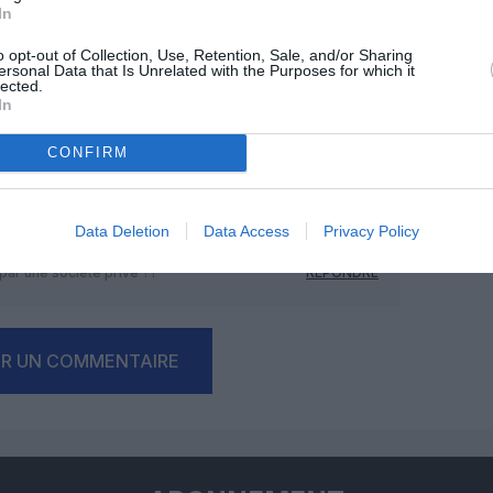
In
o opt-out of Collection, Use, Retention, Sale, and/or Sharing
Facebook
Twitter
Pinterest
LinkedIn
Email
Print
ersonal Data that Is Unrelated with the Purposes for which it
lected.
In
MENTAIRE(S)
CONFIRM
16 juin 2025 - 12 h 07 min
Data Deletion
Data Access
Privacy Policy
té privé Groupe 4S. Comment pouvons nous
 par une société privé ??
RÉPONDRE
ER UN COMMENTAIRE