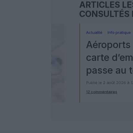
ARTICLES LE
CONSULTÉS 
Actualité
Info pratique
Aéroports 
carte d’e
passe au t
numérique
Publié le 2 août 2026 à 
12 commentaires
Check