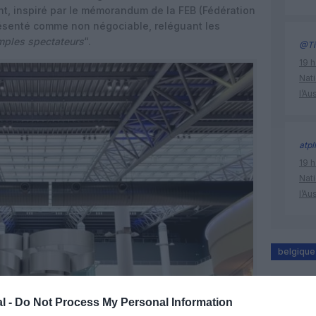
t, inspiré par le mémorandum de la FEB (Fédération
résenté comme non négociable, reléguant les
mples spectateurs
“.
@Ti
19 h
Nati
l’Au
atpl
19 h
Nati
l’Au
belgique
l -
Do Not Process My Personal Information