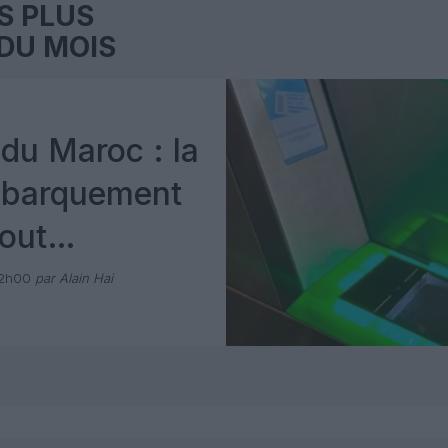
S PLUS
DU MOIS
du Maroc : la
mbarquement
out
 avec Pax
12h00
par Alain Hai