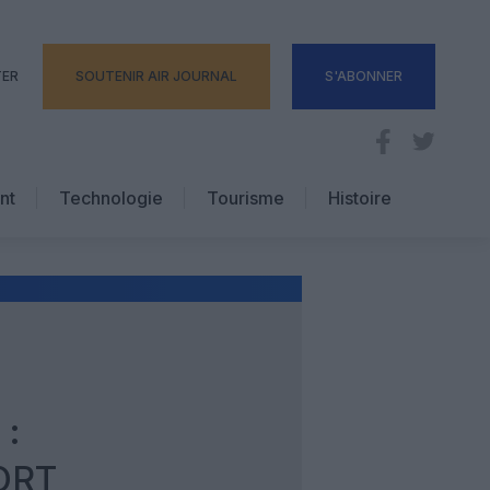
TER
SOUTENIR AIR JOURNAL
S'ABONNER
nt
Technologie
Tourisme
Histoire
Pratique
Hôtellerie
Voyages d’affaires
 :
ORT