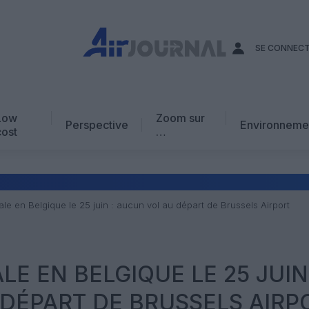
SE CONNEC
Low
Zoom sur
Perspective
Environneme
cost
…
Edito
En chiffres
Avis d’expert
le en Belgique le 25 juin : aucun vol au départ de Brussels Airport
AJ Académie
Vidéo
E EN BELGIQUE LE 25 JUIN
DÉPART DE BRUSSELS AIRP