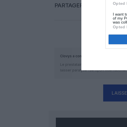
Opted 
PARTAGER L'ARTICLE
I want t
of my P
was col
Opted 
COM
Clovys
a commenté :
Le prestataire de sureté est la socié
laisser paralysé l’aéroport international
LAISS