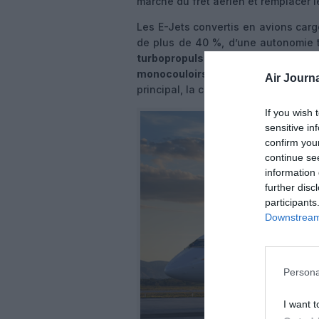
marché du fret aérien et remplacer 
Les E-Jets convertis en avions car
de plus de 40 %, d’une autonomie t
turbopropulsés
et de
coûts d’ex
monocouloirs plus grands
. En co
Air Journa
principal, la charge utile structurel
If you wish 
sensitive in
confirm you
continue se
information 
further disc
participants
Downstream 
Persona
I want t