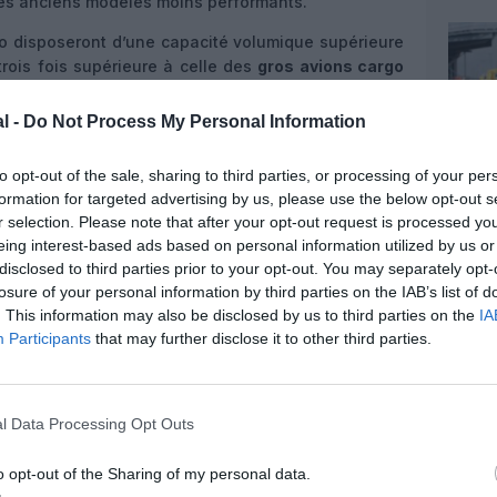
les anciens modèles moins performants.
go disposeront d’une capacité volumique supérieure
rois fois supérieure à celle des
gros avions cargo
ploitation jusqu’à 30 %
inférieurs à ceux des
mbinant la capacité sous le plancher et le pont
l -
Do Not Process My Personal Information
le maximale est de 13 500 kg.
to opt-out of the sale, sharing to third parties, or processing of your per
formation for targeted advertising by us, please use the below opt-out s
r selection. Please note that after your opt-out request is processed y
eing interest-based ads based on personal information utilized by us or
disclosed to third parties prior to your opt-out. You may separately opt-
losure of your personal information by third parties on the IAB’s list of
. This information may also be disclosed by us to third parties on the
IA
Participants
that may further disclose it to other third parties.
l Data Processing Opt Outs
o opt-out of the Sharing of my personal data.