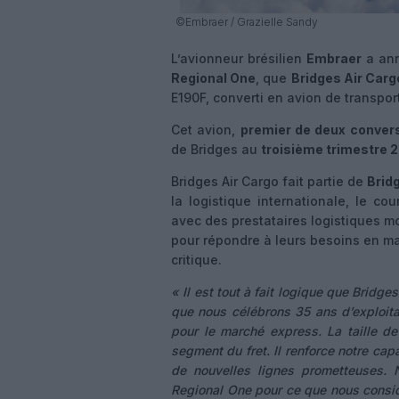
©Embraer / Grazielle Sandy
L’avionneur brésilien
Embraer
a ann
Regional One
, que
Bridges Air Carg
E190F, converti en avion de transpor
Cet avion,
premier de deux conver
de Bridges au
troisième trimestre 
Bridges Air Cargo fait partie de
Brid
la logistique internationale, le cou
avec des prestataires logistiques m
pour répondre à leurs besoins en ma
critique.
« Il est tout à fait logique que Bridge
que nous célébrons 35 ans d’exploita
pour le marché express. La taille d
segment du fret. Il renforce notre ca
de nouvelles lignes prometteuses.
Regional One pour ce que nous consi