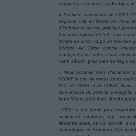
régional »,
a déclaré Guy Bridges, dir
« Première conversion de l’E190 P2
Regional One en faveur de l’innovat
d’Embraer et de nos précieux partena
transport régional de fret : nous tran
monde en avion cargo de nouvelle gé
Bridges Air Cargo comme nouveau 
renforçant ainsi notre vision commun
Hank Gibson, président de Regional
« Nous sommes ravis d’annoncer qu
l’E190F si peu de temps après avoir 
FAA, de l’AESA et de l’ANAC. Nous s
harmonieuse du premier E-Freighter e
Arjan Meijer, président-directeur gé
L’E190F a été lancé pour répondre
commerce moderne, qui nécessit
décentralisées, ce qui accroît la d
secondaires et tertiaires. Cet avi