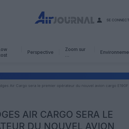
SE CONNEC
Low
Zoom sur
Perspective
Environneme
cost
…
Edito
En chiffres
Avis d’expert
idges Air Cargo sera le premier opérateur du nouvel avion cargo E190F
AJ Académie
Vidéo
DGES AIR CARGO SERA LE
ATEUR DU NOUVEL AVION