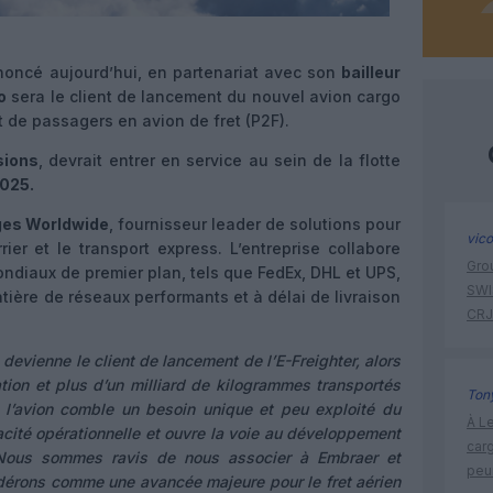
oncé aujourd’hui, en partenariat avec son
bailleur
o
sera le client de lancement du nouvel avion cargo
t de passagers en avion de fret (P2F).
sions
, devrait entrer en service au sein de la flotte
2025.
ges Worldwide
, fournisseur leader de solutions pour
vic
rrier et le transport express. L’entreprise collabore
Gro
ondiaux de premier plan, tels que FedEx, DHL et UPS,
SWIS
tière de réseaux performants et à délai de livraison
CRJ
s devienne le client de lancement de l’E-Freighter, alors
tion et plus d’un milliard de kilogrammes transportés
Tony
e l’avion comble un besoin unique et peu exploité du
À Le
pacité opérationnelle et ouvre la voie au développement
carg
 Nous sommes ravis de nous associer à Embraer et
peu
dérons comme une avancée majeure pour le fret aérien