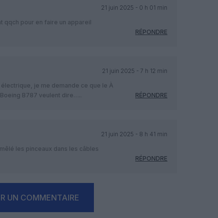
21 juin 2025 - 0 h 01 min
nt qqch pour en faire un appareil
RÉPONDRE
21 juin 2025 - 7 h 12 min
re électrique, je me demande ce que le À
n Boeing B787 veulent dire…..
RÉPONDRE
21 juin 2025 - 8 h 41 min
mêlé les pinceaux dans les câbles
RÉPONDRE
ER UN COMMENTAIRE