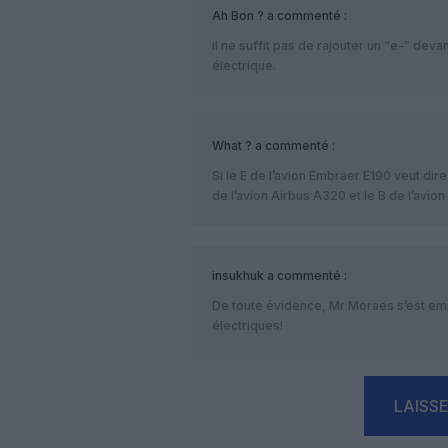
Ah Bon ?
a commenté :
il ne suffit pas de rajouter un “e-” deva
électrique.
What ?
a commenté :
Si le E de l’avion Embraer E190 veut di
de l’avion Airbus A320 et le B de l’avio
insukhuk
a commenté :
De toute évidence, Mr Moraes s’est em
électriques!
LAISS