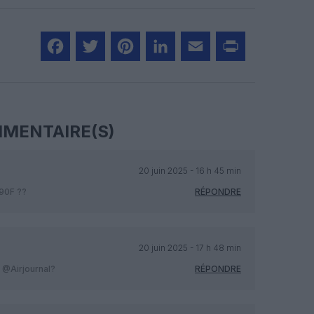
Facebook
Twitter
Pinterest
LinkedIn
Email
Print
MENTAIRE(S)
20 juin 2025 - 16 h 45 min
190F ??
RÉPONDRE
20 juin 2025 - 17 h 48 min
e @Airjournal?
RÉPONDRE