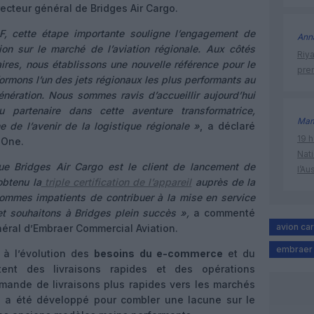
ecteur général de Bridges Air Cargo.
F, cette étape importante souligne l’engagement de
Ann
ion sur le marché de l’aviation régionale. Aux côtés
Riy
ires, nous établissons une nouvelle référence pour le
prem
sformons l’un des jets régionaux les plus performants au
nération. Nous sommes ravis d’accueillir aujourd’hui
partenaire dans cette aventure transformatrice,
Mam
e de l’avenir de la logistique régionale »
, a déclaré
19 h
 One.
Nati
e Bridges Air Cargo est le client de lancement de
l’Au
obtenu la
triple certification de l’appareil
auprès de la
ommes impatients de contribuer à la mise en service
t souhaitons à Bridges plein succès »,
a commenté
avion ca
néral d’Embraer Commercial Aviation.
embraer
 à l’évolution des
besoins du e-commerce
et du
ent des livraisons rapides et des opérations
emande de livraisons plus rapides vers les marchés
on a été développé pour combler une lacune sur le