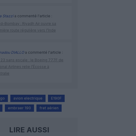
a Stazzi
a commenté l'article :
ad–Bombay : Riyadh Air ouvre sa
ière route régulière vers l’Inde
adou DIALLO
a commenté l'article :
 23 sans escale : le Boeing 777F de
onal Airlines relie l’Écosse à
stralie
rgo
avion electrique
E190F
embraer 190
fret aérien
LIRE AUSSI