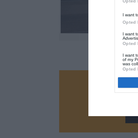
Opted 
I want t
Opted 
I want 
©Emb
Advertis
Opted 
I want t
of my P
was col
Opted 
Vous ave
Soutenez
N