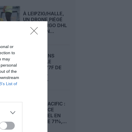
À LEIPZIG/HALLE,
UN DRONE PIÉGÉ
ET UN CARGO DHL
HEURTÉ EN...
sonal or
ection to
19 H 23 SANS
ou may
ESCALE : LE
 personal
BOEING 777F DE
out of the
NATIONAL
 downstream
AIRLINES...
B’s List of
CATHAY PACIFIC :
UN BÉNÉFICE
SEMESTRIEL EN
HAUSSE DE 71%,...