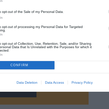
In
o opt-out of the Sale of my Personal Data.
In
to opt-out of processing my Personal Data for Targeted
raer / Grazielle Sandy
ing.
In
o opt-out of Collection, Use, Retention, Sale, and/or Sharing
ersonal Data that Is Unrelated with the Purposes for which it
lected.
In
CONFIRM
z apprécié l’article ?
-nous, faites un don !
Data Deletion
Data Access
Privacy Policy
OUS SOUTENIR