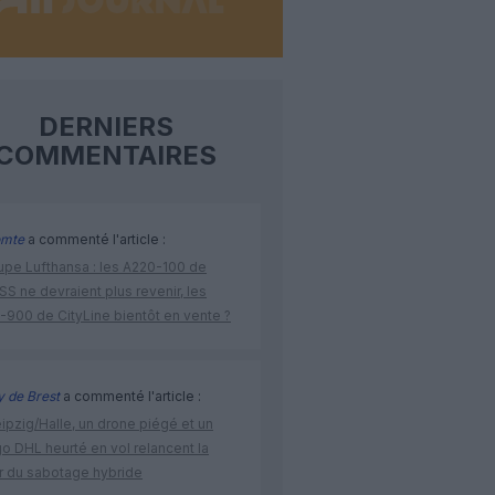
DERNIERS
COMMENTAIRES
omte
a commenté l'article :
upe Lufthansa : les A220-100 de
S ne devraient plus revenir, les
-900 de CityLine bientôt en vente ?
 de Brest
a commenté l'article :
ipzig/Halle, un drone piégé et un
o DHL heurté en vol relancent la
r du sabotage hybride