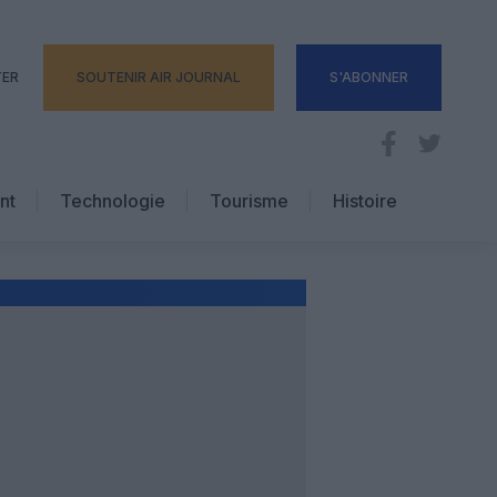
TER
SOUTENIR AIR JOURNAL
S'ABONNER
nt
Technologie
Tourisme
Histoire
Pratique
Hôtellerie
Voyages d’affaires