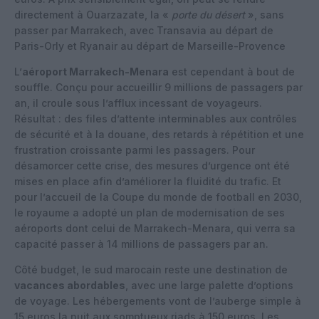
directement à Ouarzazate, la «
porte du désert
», sans
passer par Marrakech, avec Transavia au départ de
Paris-Orly et Ryanair au départ de Marseille-Provence
L’
aéroport Marrakech-Menara
est cependant à bout de
souffle. Conçu pour accueillir 9 millions de passagers par
an, il croule sous l’afflux incessant de voyageurs.
Résultat : des files d’attente interminables aux contrôles
de sécurité et à la douane, des retards à répétition et une
frustration croissante parmi les passagers. Pour
désamorcer cette crise, des mesures d’urgence ont été
mises en place afin d’améliorer la fluidité du trafic. Et
pour l’accueil de la Coupe du monde de football en 2030,
le royaume a adopté un plan de modernisation de ses
aéroports dont celui de Marrakech-Menara, qui verra sa
capacité passer à 14 millions de passagers par an.
Côté budget, le sud marocain reste une destination de
vacances abordables
, avec une large palette d’options
de voyage. Les hébergements vont de l’auberge simple à
15 euros la nuit aux somptueux riads à 150 euros. Les