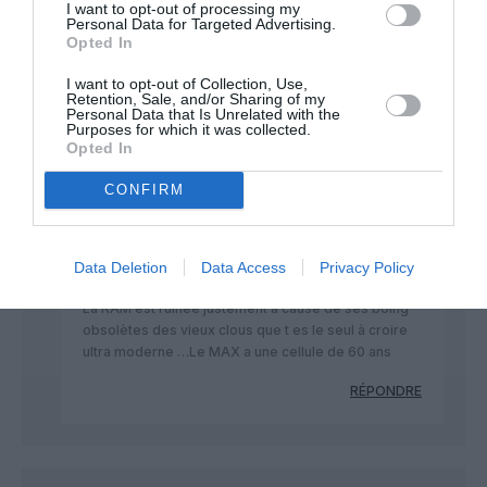
de créneaux sur les aéroports parisiens en échange de 20
I want to opt-out of processing my
Personal Data for Targeted Advertising.
airbus A220! Sinon ce sera boeing!
Opted In
RÉPONDRE
I want to opt-out of Collection, Use,
Retention, Sale, and/or Sharing of my
Personal Data that Is Unrelated with the
Purposes for which it was collected.
CHECK LAST
a commenté :
26 juin 2025 - 22 h 29
Opted In
min
CONFIRM
https://lapatrienews.dz/aviation-civile-la-ram-bat-
de-laile/
La RAM compagnie bidon de 4 eme zone classée
Data Deletion
Data Access
Privacy Policy
70 eme chez Skytrax
La RAM est ruinée justement à cause de ses boing
obsolètes des vieux clous que t es le seul à croire
ultra moderne …Le MAX a une cellule de 60 ans
RÉPONDRE