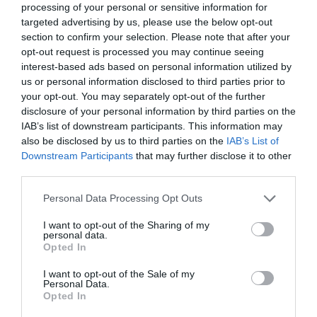
processing of your personal or sensitive information for
COMMENTAIRE(S)
targeted advertising by us, please use the below opt-out
section to confirm your selection. Please note that after your
opt-out request is processed you may continue seeing
HENRI JOBIN
a commenté :
26 juin 2025 - 12 h 20 min
interest-based ads based on personal information utilized by
us or personal information disclosed to third parties prior to
et sans oublier ses fameux tremblements de terre de 2023!
your opt-out. You may separately opt-out of the further
RÉPONDRE
disclosure of your personal information by third parties on the
IAB’s list of downstream participants. This information may
also be disclosed by us to third parties on the
IAB’s List of
Downstream Participants
that may further disclose it to other
Pas si cool
a commenté :
26 juin 2025 - 12 h 36 min
third parties.
Vive le Maroc avec son magnifique Patrimoine.
Personal Data Processing Opt Outs
RÉPONDRE
I want to opt-out of the Sharing of my
personal data.
Opted In
MoMoDeRabat
a commenté :
26 juin 2025 - 17 h 08 min
I want to opt-out of the Sale of my
Personal Data.
Destination préférée des Français et la RAM négocie
Opted In
âprement avec le gouvernement Français pour obtenir plus