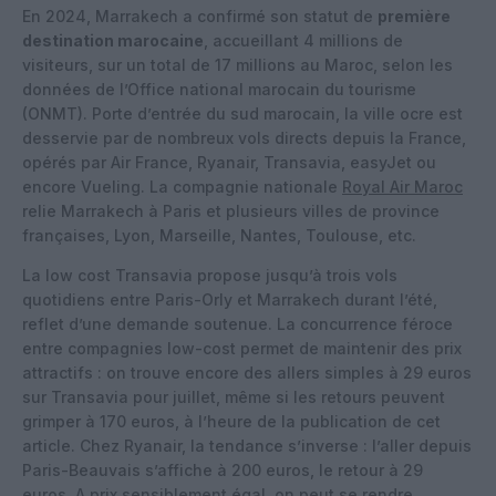
En 2024, Marrakech a confirmé son statut de
première
destination marocaine
, accueillant 4 millions de
visiteurs, sur un total de 17 millions au Maroc, selon les
données de l’Office national marocain du tourisme
(ONMT). Porte d’entrée du sud marocain, la ville ocre est
desservie par de nombreux vols directs depuis la France,
opérés par Air France, Ryanair, Transavia, easyJet ou
encore Vueling. La compagnie nationale
Royal Air Maroc
relie Marrakech à Paris et plusieurs villes de province
françaises, Lyon, Marseille, Nantes, Toulouse, etc.
La low cost Transavia propose jusqu’à trois vols
quotidiens entre Paris-Orly et Marrakech durant l’été,
reflet d’une demande soutenue. La concurrence féroce
entre compagnies low-cost permet de maintenir des prix
attractifs : on trouve encore des allers simples à 29 euros
sur Transavia pour juillet, même si les retours peuvent
grimper à 170 euros, à l’heure de la publication de cet
article. Chez Ryanair, la tendance s’inverse : l’aller depuis
Paris-Beauvais s’affiche à 200 euros, le retour à 29
euros. A prix sensiblement égal, on peut se rendre