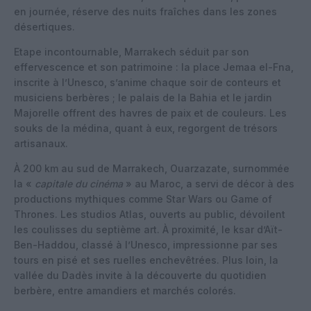
en journée, réserve des nuits fraîches dans les zones
désertiques.
Etape incontournable, Marrakech séduit par son
effervescence et son patrimoine : la place Jemaa el-Fna,
inscrite à l’Unesco, s’anime chaque soir de conteurs et
musiciens berbères ; le palais de la Bahia et le jardin
Majorelle offrent des havres de paix et de couleurs. Les
souks de la médina, quant à eux, regorgent de trésors
artisanaux.
À 200 km au sud de Marrakech, Ouarzazate, surnommée
la «
capitale du cinéma
» au Maroc, a servi de décor à des
productions mythiques comme Star Wars ou Game of
Thrones. Les studios Atlas, ouverts au public, dévoilent
les coulisses du septième art. À proximité, le ksar d’Aït-
Ben-Haddou, classé à l’Unesco, impressionne par ses
tours en pisé et ses ruelles enchevêtrées. Plus loin, la
vallée du Dadès invite à la découverte du quotidien
berbère, entre amandiers et marchés colorés.