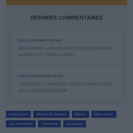
DERNIERS COMMENTAIRES
Djm
a commenté l'article :
Après Emirates, Lufthansa remet en cause la réception
de Boeing 777-9 déjà construits
Copa
a commenté l'article :
Pointe‑à‑Pitre – Panama City : Air France ouvre un pont
aérien vers l’Amérique latine
billet avion
désert du Sahara
Maroc
Marrakech
sud marocain
Tourisme
vacances