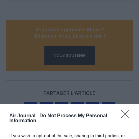
Vous avez apprécié l’article ?
Soutenez-nous, faites un don !
NOUS SOUTENIR
PARTAGER L'ARTICLE
Air Journal -
Do Not Process My Personal
Information
Facebook
Twitter
Pinterest
LinkedIn
Email
Print
If you wish to opt-out of the sale, sharing to third parties, or