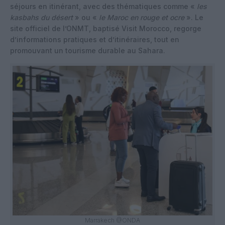
séjours en itinérant, avec des thématiques comme «
les
kasbahs du désert
» ou «
le Maroc en rouge et ocre
». Le
site officiel de l’ONMT, baptisé Visit Morocco, regorge
d’informations pratiques et d’itinéraires, tout en
promouvant un tourisme durable au Sahara.
Marrakech @ONDA