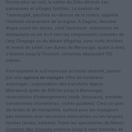
Encore plus au sud, la vallée du Drâa déroule ses
palmeraies et villages fortifiés. La kasbah de
Tamnougalt, perchée au-dessus de la rivière, rappelle
l’histoire caravanière de la région. À Zagora, dernière
étape avant les dunes, c’est l’aventure : excursions en
dromadaire ou en 4×4 vers les campements nomades de
l’erg Chegaga ou du désert d’Agafay, avec nuits étoilées
et levers de soleil. Les dunes de Merzouga, quant à elles,
s’étalent jusqu’à l’horizon, certaines dépassant 150
mètres.
Pour explorer le sud marocain en toute sérénité, passer
par une
agence de voyages
offre de nombreux
avantages : organisation des transferts depuis
Marrakech (près de 600 km jusqu’à Merzouga),
réservations d’hébergements (riads, bivouacs), activités
(randonnées chamelières, visites guidées). C’est un gain
de temps et de tranquillité, surtout pour les voyageurs
peu familiers avec les routes marocaines ou les langues
locales (arabe, berbère). Parmi les spécialistes du Maroc,
Comptoir des Voyages
propose jusqu’à sept formules de