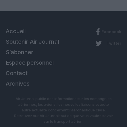
Accueil
Facebook
Soutenir Air Journal
Twitter
S’abonner
Espace personnel
Contact
Archives
Air Journal publie des informations sur les compagnies
aériennes, les avions, les nouvelles liaisons et toute
autre actualité concernant l’aéronautique civile.
Retrouvez sur Air Journal tout ce que vous voulez savoir
sur le transport aérien.