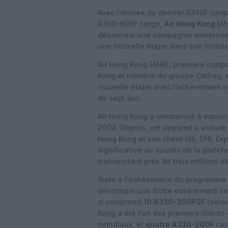
Avec l’arrivée du dernier A330F cargo,
A300-600F cargo,
Air Hong Kong (
AH
désormais une compagnie entièremen
une nouvelle étape dans son histoir
Air Hong Kong (AHK), première comp
Kong et membre du groupe Cathay, et
nouvelle étape avec l’achèvement r
de sept ans.
Air Hong Kong a commencé à exploi
2004. Depuis, cet appareil a assuré 
Hong Kong et son client clé, DHL Ex
significative au succès de la plate
transportant près de trois millions d
Suite à l’achèvement du programme d
désormais une flotte entièrement 
ci comprend
10 A330-300P2F
(avion
Kong a été l’un des premiers clients
mondiaux, et
quatre A330-200F
car