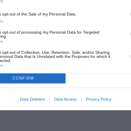
In
o opt-out of the Sale of my Personal Data.
In
to opt-out of processing my Personal Data for Targeted
ing.
In
o opt-out of Collection, Use, Retention, Sale, and/or Sharing
ersonal Data that Is Unrelated with the Purposes for which it
lected.
In
CONFIRM
©Cathay Pacific
Data Deletion
Data Access
Privacy Policy