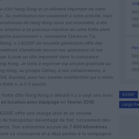
GVA
te d’Air Hong Kong et un élément important de notre
Apr
. Sa contribution non seulement à notre activité, mais
cau
ternationale de Hong Kong dans son ensemble, a été
déjà
c émotion à ce précieux membre de notre flotte alors
pitre passionnant »,
commente Clarence Tai,
g Kong.
« L’A330F de nouvelle génération offre des
Pas 
ettront d’améliorer encore nos opérations et nos
Apr
nuer à jouer un rôle important dans la croissance
cau
ong Kong. Je tiens à exprimer ma sincère gratitude au
déjà
ong Kong, au groupe Cathay, à nos collaborateurs, à
 DHL Express, pour leur soutien indéfectible qui a rendu
 flotte »,
a-t-il ajouté.
A330F
lotte d’Air Hong Kong a débuté il y a sept ans avec
en location avec équipage
en
février 2018
.
cargo fre
 A330F offre une charge utile et un volume
i de transporter davantage de fret, notamment des
erce. Son autonomie accrue de
7 400 kilomètres
ivre sa croissance et a déjà permis à la compagnie