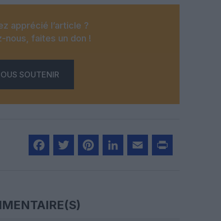
z apprécié l’article ?
-nous, faites un don !
OUS SOUTENIR
Facebook
Twitter
Pinterest
LinkedIn
Email
Print
MENTAIRE(S)