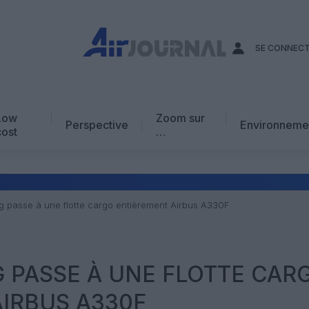
SE CONNEC
Low
Zoom sur
Perspective
Environneme
cost
…
Edito
En chiffres
Avis d’expert
g passe à une flotte cargo entièrement Airbus A330F
AJ Académie
Vidéo
 PASSE À UNE FLOTTE CAR
IRBUS A330F