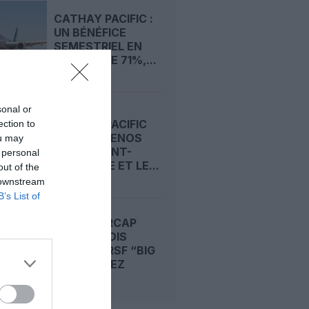
CATHAY PACIFIC :
UN BÉNÉFICE
SEMESTRIEL EN
HAUSSE DE 71%,...
sonal or
CATHAY PACIFIC
ection to
OUVRE BUENOS
ou may
AIRES, SAINT-
 personal
DOMINGUE ET LE...
out of the
 downstream
B’s List of
FRET : AERCAP
PLACE TROIS
777‑300ERSF “BIG
TWIN” CHEZ
CHINA...