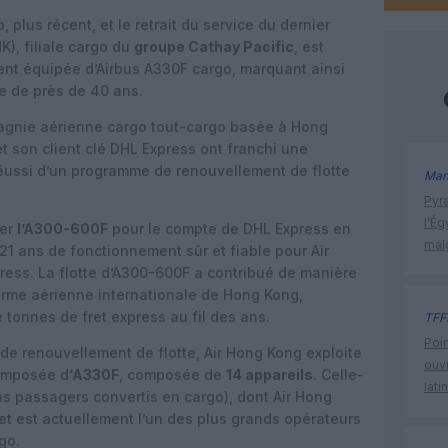
 plus récent, et le retrait du service du dernier
K), filiale cargo du
groupe Cathay Pacific
, est
t équipée d’Airbus A330F cargo, marquant ainsi
e de près de 40 ans.
agnie aérienne cargo tout-cargo basée à Hong
 son client clé DHL Express ont franchi une
éussi d’un programme de renouvellement de flotte
Man
Pyr
l’Ég
ter
l’A300-600F
pour le compte de DHL Express en
mal
21 ans de fonctionnement sûr et fiable pour Air
press. La flotte d’A300-600F a contribué de manière
forme aérienne internationale de Hong Kong,
e tonnes de fret express au fil des ans.
TFF
Poin
e renouvellement de flotte, Air Hong Kong exploite
ouvr
composée d
‘A330F
, composée de
14 appareils
. Celle-
lati
s passagers convertis en cargo), dont Air Hong
 et est actuellement l’un des plus grands opérateurs
go.