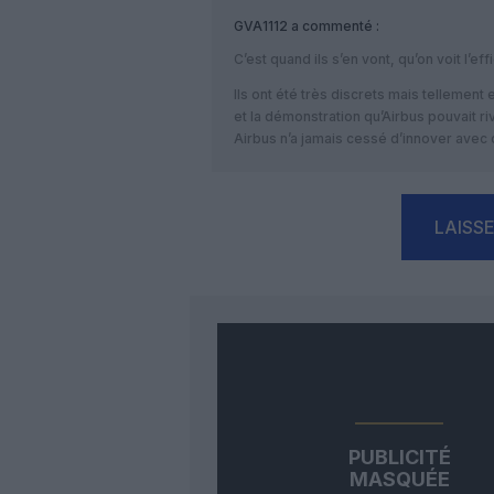
GVA1112
a commenté :
C’est quand ils s’en vont, qu’on voit l’
Ils ont été très discrets mais tellement e
et la démonstration qu’Airbus pouvait ri
Airbus n’a jamais cessé d’innover avec
LAISS
PUBLICITÉ
MASQUÉE