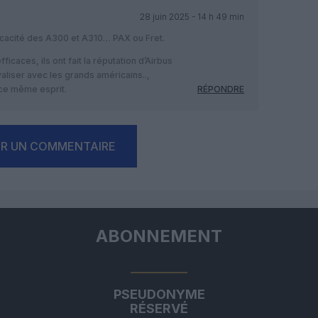
28 juin 2025 - 14 h 49 min
efficacité des A300 et A310… PAX ou Fret.
fficaces, ils ont fait la réputation d’Airbus
valiser avec les grands américains..,
 ce même esprit.
RÉPONDRE
ER UN COMMENTAIRE
ABONNEMENT
PSEUDONYME
RÉSERVÉ