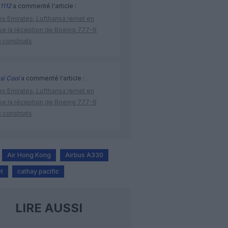
1112
a commenté l'article :
ès Emirates, Lufthansa remet en
se la réception de Boeing 777-9
 construits
si Cool
a commenté l'article :
ès Emirates, Lufthansa remet en
se la réception de Boeing 777-9
 construits
Air Hong Kong
Airbus A330
t
cathay pacific
LIRE AUSSI