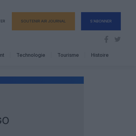
TER
SOUTENIR AIR JOURNAL
S'ABONNER
nt
Technologie
Tourisme
Histoire
Pratique
Hôtellerie
Voyages d’affaires
GO