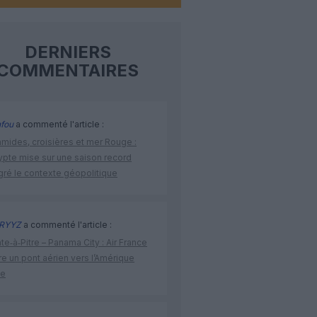
DERNIERS
COMMENTAIRES
fou
a commenté l'article :
amides, croisières et mer Rouge :
ypte mise sur une saison record
gré le contexte géopolitique
RYYZ
a commenté l'article :
te‑à‑Pitre – Panama City : Air France
e un pont aérien vers l’Amérique
ne