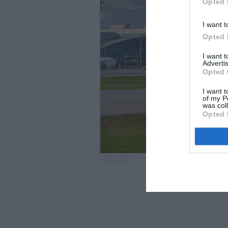
Opted 
I want t
Opted 
I want 
Advertis
Opted 
I want t
of my P
was col
Opted 