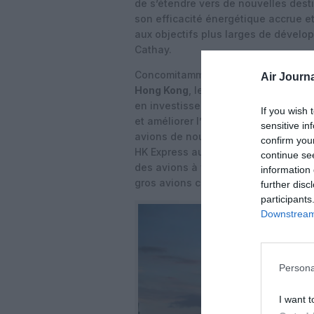
de s’étendre vers de nouvelles desti
son efficacité énergétique accrue e
aux objectifs plus larges de dévelo
Cathay.
Concomitamment au lancement du
s
Air Journa
Hong Kong
, le groupe Cathay a eng
en investissements pour renforcer l
If you wish 
et améliorer l’expérience client. Le
sensitive in
avions de nouvelle génération aux f
confirm you
HK Express au cours des prochaines 
continue se
des avions à fuselage large régiona
information 
gros avions cargo.
further disc
participants
Downstream 
Persona
I want t