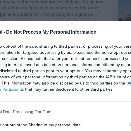
nations, notamment Bahreïn et Sydney. Par ailleurs,
t sa réduction des niveaux sonores contribueront
ppement durable d’Air Hong Kong et du groupe
ystème à trois pistes à l’aéroport international de
l -
Do Not Process My Personal Information
agé plus de 100 milliards de dollars de Hong Kong
a plateforme aérienne internationale de Hong Kong
to opt-out of the sale, sharing to third parties, or processing of your per
 groupe a déjà commencé à ajouter plus de 100
formation for targeted advertising by us, please use the below opt-out s
lottes de Cathay Pacific et Cathay Cargo ainsi que
r selection. Please note that after your opt-out request is processed y
années, y compris des avions à fuselage étroit,
eing interest-based ads based on personal information utilized by us or
ux, des avions gros-porteurs long-courriers et des
disclosed to third parties prior to your opt-out. You may separately opt-
losure of your personal information by third parties on the IAB’s list of
. This information may also be disclosed by us to third parties on the
IA
Participants
that may further disclose it to other third parties.
l Data Processing Opt Outs
o opt-out of the Sharing of my personal data.