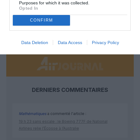
Purposes for which it was collected.
Soutenez Air Journal participez
à son
Opted In
développement !
CONFIRM
NOUS SOUTENIR
Data Deletion
Data Access
Privacy Policy
DERNIERS COMMENTAIRES
Mathématiques
a commenté l'article :
19 h 23 sans escale : le Boeing 777F de National
Airlines relie l’Écosse à l’Australie