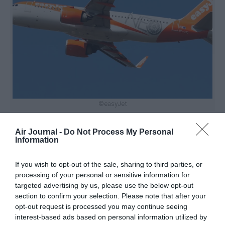
©easyJet
Air Journal -
Do Not Process My Personal
Information
Vous avez apprécié l’article ?
If you wish to opt-out of the sale, sharing to third parties, or
Soutenez-nous, faites un don !
processing of your personal or sensitive information for
targeted advertising by us, please use the below opt-out
section to confirm your selection. Please note that after your
NOUS SOUTENIR
opt-out request is processed you may continue seeing
interest-based ads based on personal information utilized by