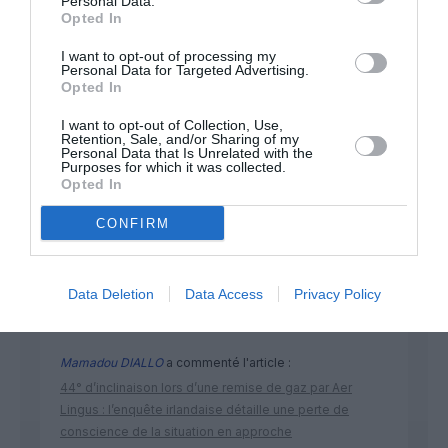
Personal Data.
NOUS SOUTENIR
Opted In
I want to opt-out of processing my
Personal Data for Targeted Advertising.
Opted In
I want to opt-out of Collection, Use,
Retention, Sale, and/or Sharing of my
Personal Data that Is Unrelated with the
DERNIERS COMMENTAIRES
Purposes for which it was collected.
Opted In
CONFIRM
Kyle
a commenté l'article :
Ryanair au Maroc : un programme hivernal record pour
relier le Royaume à 14 pays européens
Data Deletion
Data Access
Privacy Policy
Mamadou DIALLO
a commenté l'article :
44° d’inclinaison lors d’une remise de gaz par Aer
Lingus : l’enquête irlandaise détaille une perte de
conscience de la situation en approche