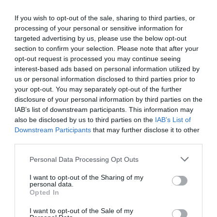
If you wish to opt-out of the sale, sharing to third parties, or
Facebook
Twitter
Pinterest
LinkedIn
Email
Print
processing of your personal or sensitive information for
targeted advertising by us, please use the below opt-out
section to confirm your selection. Please note that after your
opt-out request is processed you may continue seeing
Aucun commentaire !
interest-based ads based on personal information utilized by
us or personal information disclosed to third parties prior to
LAISSER UN COMMENTAIRE
your opt-out. You may separately opt-out of the further
disclosure of your personal information by third parties on the
IAB’s list of downstream participants. This information may
also be disclosed by us to third parties on the
IAB’s List of
Downstream Participants
that may further disclose it to other
FAIRE UN DON
third parties.
Appel aux lecteurs !
Personal Data Processing Opt Outs
Soutenez Air Journal participez
à son
I want to opt-out of the Sharing of my
développement !
personal data.
Opted In
I want to opt-out of the Sale of my