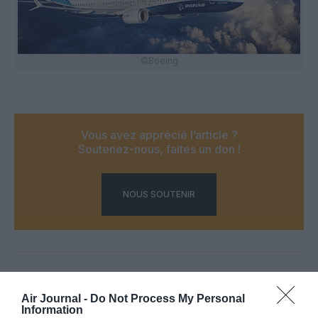
©Boeing
Vous avez apprécié l’article ?
Soutenez-nous, faites un don !
NOUS SOUTENIR
PARTAGER L'ARTICLE
Air Journal -
Do Not Process My Personal
Information