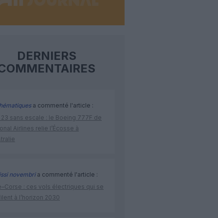
DERNIERS
COMMENTAIRES
hématiques
a commenté l'article :
 23 sans escale : le Boeing 777F de
onal Airlines relie l’Écosse à
stralie
issi novembri
a commenté l'article :
–Corse : ces vols électriques qui se
ilent à l’horizon 2030