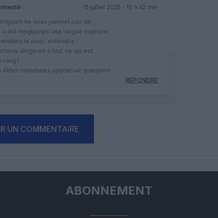
mmenté :
15 juillet 2025 - 10 h 42 min
 dirigeant ne vous permet pas de
se a été longtemps une langue majeure
semblez le sous-entendre !
lasse dirigeant à tout ce qui est
 rang !
s élites mondiales appréciait quelques
RÉPONDRE
ER UN COMMENTAIRE
ABONNEMENT