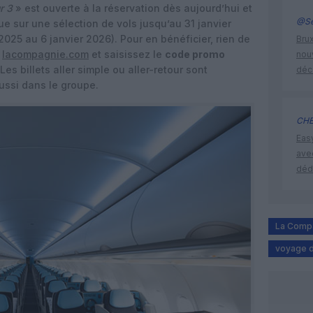
r 3
» est ouverte à la réservation dès aujourd’hui et
@Se
ique sur une sélection de vols jusqu’au 31 janvier
025 au 6 janvier 2026). Pour en bénéficier, rien de
Brux
e
lacompagnie.com
et saisissez le
code promo
nouv
Les billets aller simple ou aller-retour sont
déc
ussi dans le groupe.
CHE
Eas
ave
déd
La Comp
voyage 