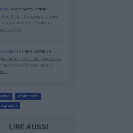
rge13
a commenté l'article :
elles–Porto : Transavia ouvre une
elle liaison loisirs à partir de
embre 2026
CK LAST
a commenté l'article :
yJet fait monter les doudous à bord
c des cartes d’embarquement
iées
agnie
promotions
de groupe
LIRE AUSSI