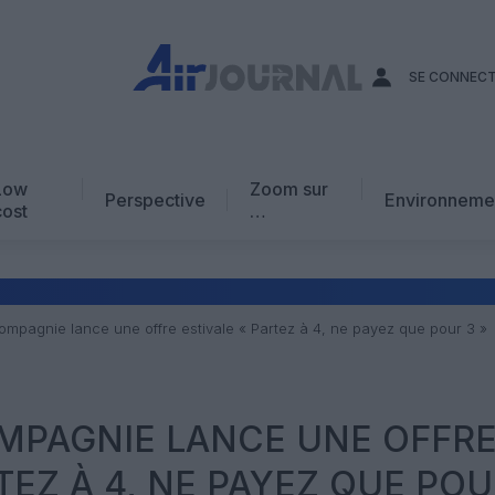
SE CONNEC
Low
Zoom sur
Perspective
Environneme
cost
…
Edito
En chiffres
Avis d’expert
ompagnie lance une offre estivale « Partez à 4, ne payez que pour 3 »
AJ Académie
Vidéo
MPAGNIE LANCE UNE OFFR
TEZ À 4, NE PAYEZ QUE POU