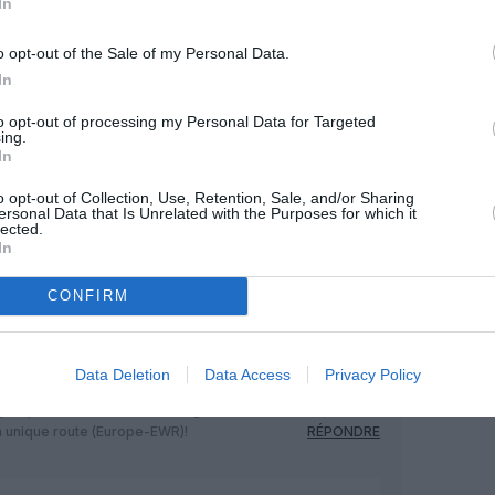
In
o opt-out of the Sale of my Personal Data.
In
to opt-out of processing my Personal Data for Targeted
Facebook
Twitter
Pinterest
LinkedIn
Email
Print
ing.
In
o opt-out of Collection, Use, Retention, Sale, and/or Sharing
ersonal Data that Is Unrelated with the Purposes for which it
MENTAIRE(S)
lected.
In
13 juillet 2025 - 8 h 29 min
CONFIRM
i peu vendeur et un réseau aussi
t tarifaire sont parfaits pour qui veut
ir!
Data Deletion
Data Access
Privacy Policy
ritable guerre commerciale contre l’UE
e pourrait en souffrir. Il est grand
n unique route (Europe-EWR)!
RÉPONDRE