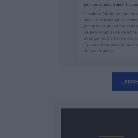
you speak plus french ?
a co
l’inculture fabriquée par nos
savoir que la langue françai
et non un sabir comme vous 
Seule la soumission de notre c
étranger nous a fait perdre ce
Il y a encore peu de temps le
mots de français.
LAISS