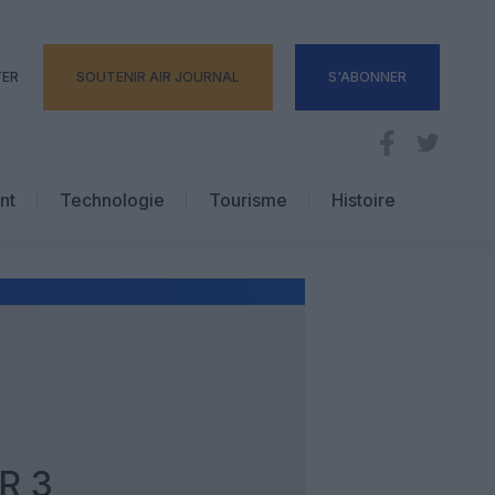
TER
SOUTENIR AIR JOURNAL
S'ABONNER
nt
Technologie
Tourisme
Histoire
Pratique
Hôtellerie
Voyages d’affaires
E
R 3