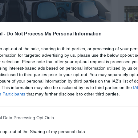
l -
Do Not Process My Personal Information
to opt-out of the sale, sharing to third parties, or processing of your per
©La Compagnie
formation for targeted advertising by us, please use the below opt-out s
r selection. Please note that after your opt-out request is processed y
eing interest-based ads based on personal information utilized by us or
disclosed to third parties prior to your opt-out. You may separately opt-
losure of your personal information by third parties on the IAB’s list of
. This information may also be disclosed by us to third parties on the
IA
z apprécié l’article ?
Participants
that may further disclose it to other third parties.
-nous, faites un don !
l Data Processing Opt Outs
OUS SOUTENIR
o opt-out of the Sharing of my personal data.