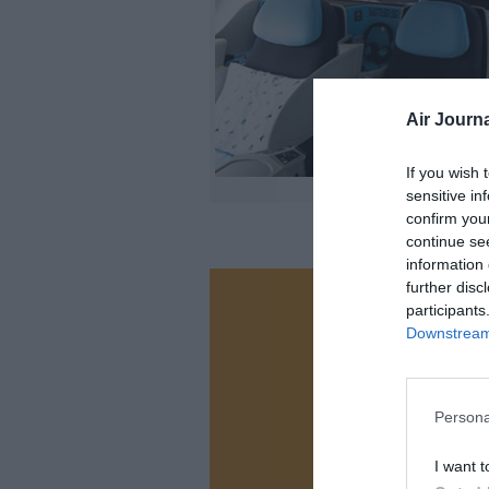
Air Journa
If you wish 
sensitive in
confirm you
continue se
information 
further disc
participants
Vous ave
Downstream 
Soutenez
Persona
N
I want t