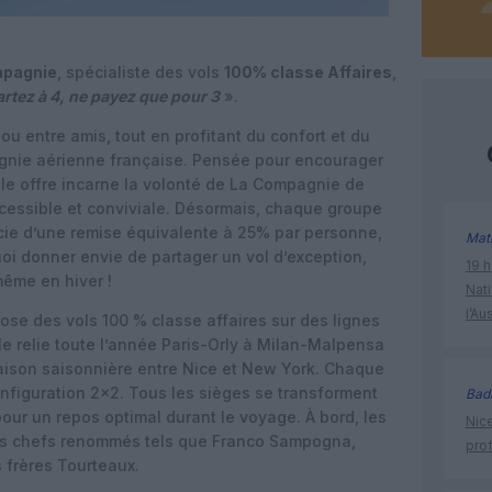
pagnie
, spécialiste des vols
100% classe Affaires
,
artez à 4, ne payez que pour 3
».
 ou entre amis, tout en profitant du confort et du
gnie aérienne française. Pensée pour encourager
le offre incarne la volonté de La Compagnie de
cessible et conviviale. Désormais, chaque groupe
cie d’une remise équivalente à 25% par personne,
Mat
quoi donner envie de partager un vol d’exception,
19 h
même en hiver !
Nati
l’Au
se des vols 100 % classe affaires sur des lignes
le relie toute l’année Paris-Orly à Milan-Malpensa
aison saisonnière entre Nice et New York. Chaque
nfiguration 2×2. Tous les sièges se transforment
Bad
pour un repos optimal durant le voyage. À bord, les
Nice
es chefs renommés tels que Franco Sampogna,
prof
 frères Tourteaux.