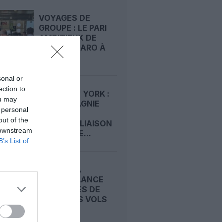
VOYAGES DE
GROUPE : LE PARI
AMBITIEUX DE
JÉRÔME CARO À
LA...
sonal or
ection to
NICE–NEW YORK :
ou may
LA COMPAGNIE
 personal
OUVRE LA
out of the
PREMIÈRE LIAISON
 downstream
HIVERNALE...
B’s List of
MALAYSIA
AIRLINES LANCE
SES OFFRES DE
NOËL : DES VOLS
VERS...