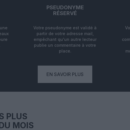
PSEUDONYME
RÉSERVÉ
'une
Votre pseudonyme est validé à
Vo
deaux
partir de votre adresse mail,
eure
empêchant qu'un autre lecteur
com
.
publie un commentaire à votre
place.
mo
EN SAVOIR PLUS
S PLUS
DU MOIS