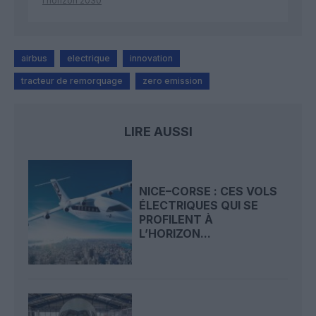
l’horizon 2030
airbus
electrique
innovation
tracteur de remorquage
zero emission
LIRE AUSSI
NICE–CORSE : CES VOLS
ÉLECTRIQUES QUI SE
PROFILENT À
L’HORIZON...