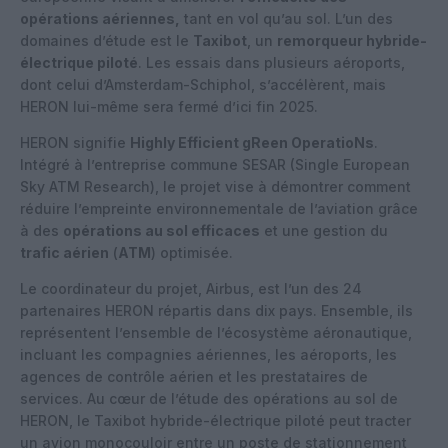
opérations aériennes,
tant en vol qu’au sol. L’un des
domaines d’étude est le
Taxibot
, un
remorqueur hybride-
électrique piloté
. Les essais dans plusieurs aéroports,
dont celui d’Amsterdam-Schiphol, s’accélèrent, mais
HERON lui-même sera fermé d’ici fin 2025.
HERON signifie
Highly Efficient gReen OperatioNs
.
Intégré à l’entreprise commune SESAR (Single European
Sky ATM Research), le projet vise à démontrer comment
réduire l’empreinte environnementale de l’aviation grâce
à des
opérations au sol efficaces
et une gestion du
trafic aérien
(
ATM
) optimisée.
Le coordinateur du projet, Airbus, est l’un des 24
partenaires HERON répartis dans dix pays. Ensemble, ils
représentent l’ensemble de l’écosystème aéronautique,
incluant les compagnies aériennes, les aéroports, les
agences de contrôle aérien et les prestataires de
services. Au cœur de l’étude des opérations au sol de
HERON, le Taxibot hybride-électrique piloté peut tracter
un avion monocouloir entre un poste de stationnement