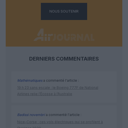
NOUS SOUTENIR
DERNIERS COMMENTAIRES
Mathématiques
a commenté l'article :
19 h 23 sans escale : le Boeing 777F de National
Airlines relie l’Écosse à l’Australie
Badissi novembri
a commenté l'article :
Nice–Corse : ces vols électriques qui se profilent à