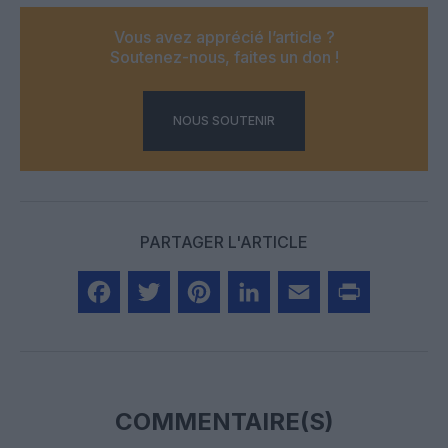
Vous avez apprécié l’article ?
Soutenez-nous, faites un don !
NOUS SOUTENIR
PARTAGER L'ARTICLE
Facebook
Twitter
Pinterest
LinkedIn
Email
Print
COMMENTAIRE(S)