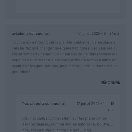
aviation
a commenté :
17 juillet 2025 - 9 h 31 min
Tout ce qui est bon pour la planète peut être mis en place si
cela ne fait que changer quelques habitudes. Les salariés au
sol seront certainement très heureux de ne plus respirer les
vapeurs de Kerosene. Cela nous arrive de temps à autre en
ayant à débarquer par bus, imaginez pour ceux dont c’est le
quotidien !
RÉPONDRE
Pas si cool
a commenté :
17 juillet 2025 - 14 h 18
min
Ceux et celles qui travaillent sur les plateformes
aéroportuaires, comme sur les autoroute, bouffe, ..
non, respire une quantité de gaz … peu