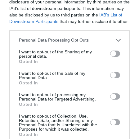
disclosure of your personal information by third parties on the
IAB’s list of downstream participants. This information may
RÉPONDRE
also be disclosed by us to third parties on the
IAB’s List of
Downstream Participants
that may further disclose it to other
third parties.
Pas si cool
a commenté :
16 juillet 2025 - 14 h 12
min
Personal Data Processing Opt Outs
Cela s’appelle un catapulte ..
I want to opt-out of the Sharing of my
Oui, elle existe en petite taille, souvent sur des
personal data.
bateaux adaptés.
Opted In
Mais on peut imaginer une version XXXL pour CDG.
I want to opt-out of the Sale of my
Personal Data.
RÉPONDRE
Opted In
I want to opt-out of processing my
Personal Data for Targeted Advertising.
Opted In
Herbie Ennebi
a commenté :
16 juillet 2025 - 13 h 43
min
I want to opt-out of Collection, Use,
Retention, Sale, and/or Sharing of my
« … permettant au pilote d’utiliser la barre et le frein de l’avion
Personal Data that Is Unrelated with the
Purposes for which it was collected.
pour diriger. »
Opted In