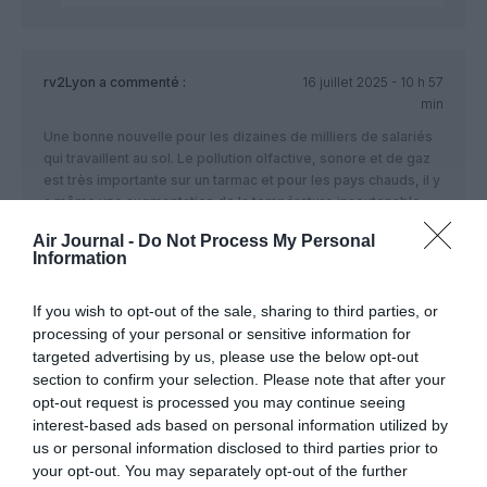
rv2Lyon
a commenté :
16 juillet 2025 - 10 h 57
min
Une bonne nouvelle pour les dizaines de milliers de salariés
qui travaillent au sol. Le pollution olfactive, sonore et de gaz
est très importante sur un tarmac et pour les pays chauds, il y
a même une augmentation de la température insoutenable.
La mise en place comme celle qui aurait pu être faite par le
Air Journal -
Do Not Process My Personal
Information
train électrique proposé par Safran si mes souvenirs sont
bons sont des solutions pour l’avenir.
If you wish to opt-out of the sale, sharing to third parties, or
RÉPONDRE
processing of your personal or sensitive information for
targeted advertising by us, please use the below opt-out
section to confirm your selection. Please note that after your
opt-out request is processed you may continue seeing
Olivierm
a commenté :
16 juillet 2025 - 13 h 03
interest-based ads based on personal information utilized by
min
us or personal information disclosed to third parties prior to
Et il pourrait continuer avec un treuil électrique pour le
your opt-out. You may separately opt-out of the further
décollage, comme les planeurs 😂