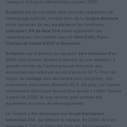
l’aéroport Schiphol d’Amsterdam courant 2025.
Schiphol
est un candidat idéal pour les opérations de
remorquage hybride, compte tenu de la
longue distance
entre certaines de ses
six pistes
et les terminaux.
L’aéroport JFK de New York
teste également ces
remorqueurs, tout comme ceux de
New Delhi
,
Paris
Charles de Gaulle (CDG)
et
Bruxelles
.
Schiphol
vise à devenir un aéroport
zéro émission d’ici
2030
. Ses propres études indiquent qu’une adoption à
grande échelle du Taxibot pourrait entraîner des
économies de carburant au sol d’environ 50 %. Pour les
trajets de
roulage
vers des pistes plus éloignées, ces
économies pourraient atteindre 85 %. De plus, un tracteur
entièrement électrique devrait être ajouté à l’offre Taxibot
à partir de 2026, et une version gros-porteur est
également en cours de développement.
Le Taxibot a été développé par
Israel Aerospace
Industries
(IAI), qui détient la marque. En 2009, IAI s’est
associée à TLD, un fabricant français d’équipements