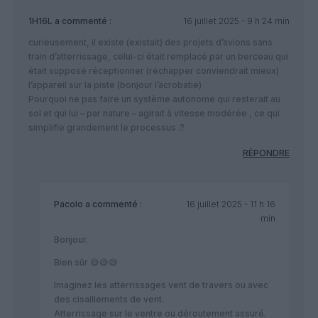
1H16L
a commenté :
16 juillet 2025 - 9 h 24 min
curieusement, il existe (existait) des projets d’avions sans
train d’atterrissage, celui-ci était remplacé par un berceau qui
était supposé réceptionner (réchapper conviendrait mieux)
l’appareil sur la piste (bonjour l’acrobatie)
Pourquoi ne pas faire un système autonome qui resterait au
sol et qui lui – par nature – agirait à vitesse modérée , ce qui
simplifie grandement le processus .?
RÉPONDRE
Pacolo
a commenté :
16 juillet 2025 - 11 h 16
min
Bonjour.
Bien sûr 😅😅😅
Imaginez les atterrissages vent de travers ou avec
des cisaillements de vent.
Atterrissage sur le ventre ou déroutement assuré.