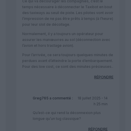
Ce qui va décourager les compagnies, c’est le
temps nécessaire à déconnecter le Taxibot en bout
des taxiways au seuil de piste. Les pilotes vont avoir
l’impression de ne pas être prêts à temps (à l’heure)
pour leur slot de décollage.
Normalement, il y a toujours un opérateur pour
assurer les manœuvres au sol (déconnection avec
l’avion et hors tractage avion).
Pour l’arrivée, ce sera toujours quelques minutes de
perdues avant d’atteindre la porte d’embarquement.
Pour des low cost, ce sont des minutes précieuses..
RÉPONDRE
Greg765
a commenté :
18 juillet 2025 - 14
h 25 min
Qu’est-ce qui rend la déconnexion plus
longue qu’un tug classique?
RÉPONDRE