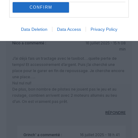
Ce n’est plus Air Journal mais « Voile magazine », de plus en
CONFIRM
plus risible…
RÉPONDRE
Data Deletion
Data Access
Privacy Policy
Nico
a commenté :
16 juillet 2025 - 15 h 08
min
J’ai déjà fais un tractage avec le taxibot….quelle perte de
temps! Et accessoirement d’argent. Puis j’ai cherché une
place pour le garer en fin de repoussage. Je cherche encore
une place…..
Nul nul nul!
De plus, bon nombre de pilotes ne jouent pas le jeu et au
roulage, combien arrivent avec 2 moteurs allumés au lieu
d’un. On est vraiment pas prêt.
RÉPONDRE
Grinch'
a commenté :
16 juillet 2025 - 18 h 41