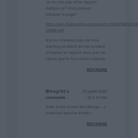
Je ne vois pas où le rapport
indique ça? Vous pouvez
indiquer la page?
https://asn.flightsafety.org/reports/1989/198901
OBME.pdf
A priori d’ailleurs pas de fore
warning au début de cet incident
d’inaptes le rapport donc pas de
raison que le fire switch s’allume.
RÉPONDRE
@Greg765
a
23 juillet 2025
commenté :
- 22 h 41 min
Suite à une erreur de câblage …(
inversion gauche droite )
RÉPONDRE