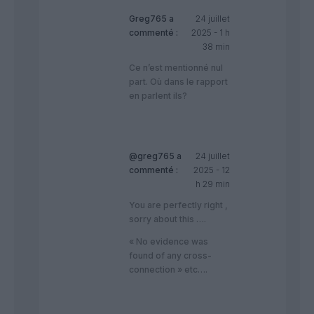
Greg765
a
24 juillet
commenté :
2025 - 1 h
38 min
Ce n’est mentionné nul
part. Où dans le rapport
en parlent ils?
@greg765
a
24 juillet
commenté :
2025 - 12
h 29 min
You are perfectly right ,
sorry about this ….
« No evidence was
found of any cross-
connection » etc….