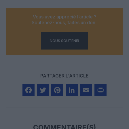
Vous avez apprécié l’article ?
Soutenez-nous, faites un don !
NOUS SOUTENIR
PARTAGER L'ARTICLE
Facebook
Twitter
Pinterest
LinkedIn
Email
Print
COMMENTAIRE(S)