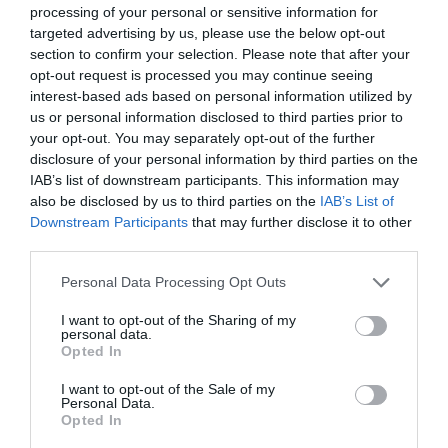
processing of your personal or sensitive information for
décision ultime par les pilotes.
targeted advertising by us, please use the below opt-out
section to confirm your selection. Please note that after your
RÉPONDRE
opt-out request is processed you may continue seeing
interest-based ads based on personal information utilized by
us or personal information disclosed to third parties prior to
Greg765
a commenté :
23 juillet 2025 - 14 h
your opt-out. You may separately opt-out of the further
02 min
disclosure of your personal information by third parties on the
Ça paraît quand même dingue…
IAB’s list of downstream participants. This information may
also be disclosed by us to third parties on the
IAB’s List of
Comme vous le dites les procédures sont faites
Downstream Participants
that may further disclose it to other
pour être les moins confuses possibles.
third parties.
– Les moteurs ont un numéro, 1 ou 2.
– le diagnostic du moteur affecté doit être fait par
Personal Data Processing Opt Outs
les deux pilotes, et en principe il n’y a pas de raison
de se précipiter. Juste faire les actions de manière
I want to opt-out of the Sharing of my
méthodique et prompte.
personal data.
– Avant de couper un moteur, vous êtes sensé
Opted In
fermer la manette des gaz associée. Donc en cas
I want to opt-out of the Sale of my
d’erreur, ça peut être détecté avant de vraiment
Personal Data.
couper le moteur. Ce n’est pas irréversible à ce
Opted In
stade!