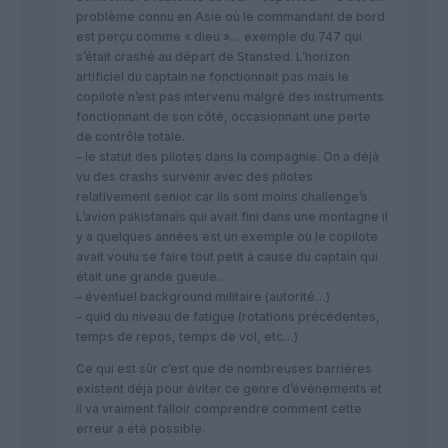
problème connu en Asie où le commandant de bord
est perçu comme « dieu »… exemple du 747 qui
s’était crashé au départ de Stansted. L’horizon
artificiel du captain ne fonctionnait pas mais le
copilote n’est pas intervenu malgré des instruments
fonctionnant de son côté, occasionnant une perte
de contrôle totale.
– le statut des pilotes dans la compagnie. On a déjà
vu des crashs survenir avec des pilotes
relativement senior car ils sont moins challenge’s.
L’avion pakistanais qui avait fini dans une montagne il
y a quelques années est un exemple où le copilote
avait voulu se faire tout petit à cause du captain qui
était une grande gueule…
– éventuel background militaire (autorité…)
– quid du niveau de fatigue (rotations précédentes,
temps de repos, temps de vol, etc…)
Ce qui est sûr c’est que de nombreuses barrières
existent déjà pour éviter ce genre d’événements et
il va vraiment falloir comprendre comment cette
erreur a été possible.