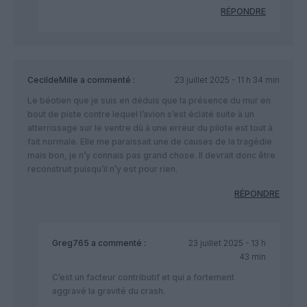
RÉPONDRE
CecildeMille
a commenté :
23 juillet 2025 - 11 h 34 min
Le béotien que je suis en déduis que la présence du mur en
bout de piste contre lequel l’avion s’est éclaté suite à un
atterrissage sur le ventre dû à une erreur du pilote est tout à
fait normale. Elle me paraissait une de causes de la tragédie
mais bon, je n’y connais pas grand chose. Il devrait donc être
reconstruit puisqu’il n’y est pour rien.
RÉPONDRE
Greg765
a commenté :
23 juillet 2025 - 13 h
43 min
C’est un facteur contributif et qui a fortement
aggravé la gravité du crash.