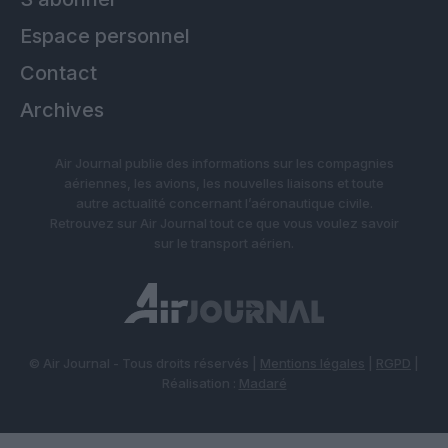
Espace personnel
Contact
Archives
Air Journal publie des informations sur les compagnies
aériennes, les avions, les nouvelles liaisons et toute
autre actualité concernant l’aéronautique civile.
Retrouvez sur Air Journal tout ce que vous voulez savoir
sur le transport aérien.
© Air Journal - Tous droits réservés |
Mentions légales
|
RGPD
|
Réalisation :
Madaré