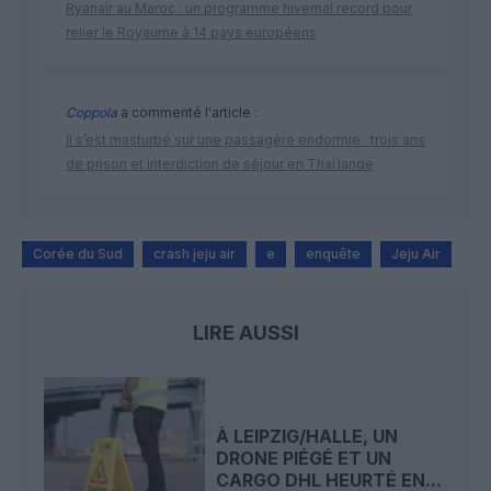
Ryanair au Maroc : un programme hivernal record pour
relier le Royaume à 14 pays européens
Coppola
a commenté l'article :
Il s’est masturbé sur une passagère endormie : trois ans
de prison et interdiction de séjour en Thaïlande
Corée du Sud
crash jeju air
e
enquête
Jeju Air
LIRE AUSSI
À LEIPZIG/HALLE, UN
DRONE PIÉGÉ ET UN
CARGO DHL HEURTÉ EN...