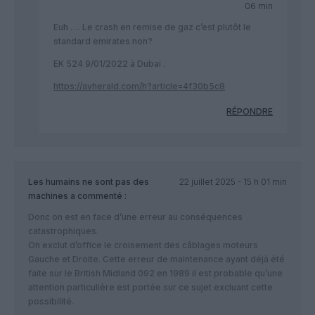
06 min
Euh …. Le crash en remise de gaz c’est plutôt le
standard emirates non?
EK 524 9/01/2022 à Dubai .
https://avherald.com/h?article=4f30b5c8
RÉPONDRE
Les humains ne sont pas des
22 juillet 2025 - 15 h 01 min
machines
a commenté :
Donc on est en face d’une erreur au conséquences
catastrophiques.
On exclut d’office le croisement des câblages moteurs
Gauche et Droite. Cette erreur de maintenance ayant déjà été
faite sur le British Midland 092 en 1989 il est probable qu’une
attention particulière est portée sur ce sujet excluant cette
possibilité.