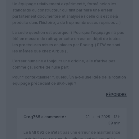
Un équipage relativement expérimenté, formé selon les
standards du constructeur qui finit par faire une erreur
parfaitement documentée et analysée ( celle ci s’est déjà
produite dans l’histoire, à de trop nombreuses reprises …).
La seule question est pourquoi ? Pourquoi l’équipage n’a pas
été en mesure de rattraper cette erreur en dépit de toutes
les procédures mises en places par Boeing. ( BTW ce sont
les mêmes que chez Airbus ) .
L’erreur humaine a toujours une origine, elle n’arrive pas
comme ça, sortie de nulle part.
Pour ” contextualiser “, quelqu’un a-t-il une idée de la rotation
équipage précédant ce BKK-Jeju ?
RÉPONDRE
Greg765
a commenté :
23 juillet 2025 - 13 h
39 min
Le BMI 092 ce n’était pas une erreur de maintenance
mais juste une erreur des pilotes qui ont coupé le