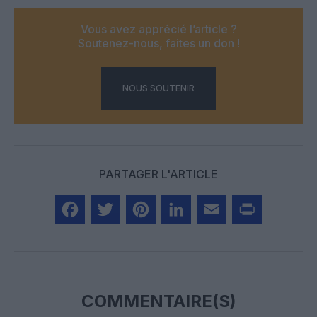
Vous avez apprécié l’article ?
Soutenez-nous, faites un don !
NOUS SOUTENIR
PARTAGER L'ARTICLE
Facebook
Twitter
Pinterest
LinkedIn
Email
Print
COMMENTAIRE(S)