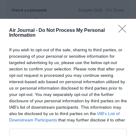
Pierre
a commenté :
24 juillet 2025 - 11 h 13 min
La reussite d’Emirates se concretise par les rènovations
d’appareils…..que beaucoup de compagnies nationales
Air Journal -
Do Not Process My Personal
devraient prendre en exemple
Information
RÉPONDRE
If you wish to opt-out of the sale, sharing to third parties, or
processing of your personal or sensitive information for
targeted advertising by us, please use the below opt-out
Bof !
a commenté :
24 juillet 2025 - 12 h
section to confirm your selection. Please note that after your
28 min
opt-out request is processed you may continue seeing
Pas vraiment…
interest-based ads based on personal information utilized by
Ces anciens avions polluent BEAUCOUP plus que
us or personal information disclosed to third parties prior to
les 787 et 350 330neo.
your opt-out. You may separately opt-out of the further
Donc au niveau environnemental, c’est très négatif.
disclosure of your personal information by third parties on the
IAB’s list of downstream participants. This information may
RÉPONDRE
also be disclosed by us to third parties on the
IAB’s List of
Downstream Participants
that may further disclose it to other
third parties.