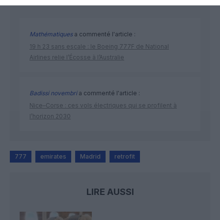
Mathématiques
a commenté l'article :
19 h 23 sans escale : le Boeing 777F de National
Airlines relie l’Écosse à l’Australie
Badissi novembri
a commenté l'article :
Nice–Corse : ces vols électriques qui se profilent à
l’horizon 2030
777
emirates
Madrid
retrofit
LIRE AUSSI