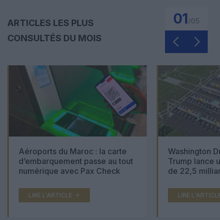
01
/
05
ARTICLES LES PLUS
CONSULTÉS DU MOIS
Aéroports du Maroc : la carte
Washington Du
d’embarquement passe au tout
Trump lance u
numérique avec Pax Check
de 22,5 millia
LIRE L'ARTICLE
LIRE L'ARTICL