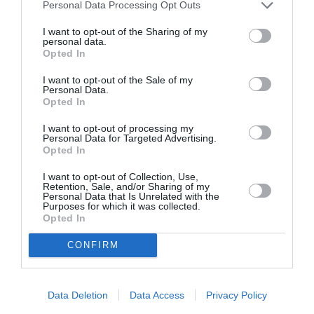
Personal Data Processing Opt Outs
LAISSER UN COMMENTAIRE
I want to opt-out of the Sharing of my
personal data.
Opted In
FAIRE UN DON
I want to opt-out of the Sale of my
Personal Data.
Opted In
Appel aux lecteurs !
Soutenez Air Journal participez
à son
I want to opt-out of processing my
Personal Data for Targeted Advertising.
développement !
Opted In
I want to opt-out of Collection, Use,
Retention, Sale, and/or Sharing of my
NOUS SOUTENIR
Personal Data that Is Unrelated with the
Purposes for which it was collected.
Opted In
CONFIRM
Data Deletion
Data Access
Privacy Policy
DERNIERS COMMENTAIRES