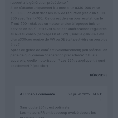
rapport à la génération précédente.”
Si on s’attache uniquement à la conso, un a330-900 vs un
a330-300 on était dans les 15% de réduction (cas d’un a330-
300 avec Trent-700). Ce qui est déjà un bon résultat, car le
Trent-700 n’était pas un moteur ancien à l’époque (mis en
service en 1995), et il avait subit des améliorations régulières
au niveau conso (package EP et EP2). (Donc le gain vis-à-vis
d’un a330ceo équipé de PW ou GE était peut-être un peu plus
élevé)
Après ce genre de com’ est (volontairement) peu précise : on
parle de quoi comme “génération précédente” ? Quels
appareils, quelle motorisation ? Les 25% s’appliquent à quoi
exactement ? (pas clair)
RÉPONDRE
A330neo
a commenté :
24 juillet 2025 - 14 h 11
min
Sans doute 25% c’est optimiste.
Les moteurs RR ont beaucoup évolué depuis les
premiers A330