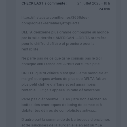
CHECK LAST
a commenté :
24 juillet 2025 - 16 h
24 min
https://fr.statista.com/themes/3656/les-
compagnies-aeriennes/#topFacts
DELTA deuxième plus grande compagnie au monde
par la taille derrière AMERiCAN ….DELTA première
pour le chiffre d affaire et première pour la
rentabilité …
Ne parle pas de ce que tu ne connais pas le troll
comique anti France anti Airbus car tu fais pitié
UNITED que tu vénère n est que 3 eme mondiale et
malgré quelques avions de plus que DELTA fait un
plus petit chiffre d affaire et est aussi moins
rentable … Et ça s appelle un ratio défavorable
Parle pas d économie …T es juste bon à lécher les
bottes des amerloques de boing de comac et à
débiter tes délires de complotistes antivax…
D autre part la commande de barbecues d enclumes
et de saucisses de la Turkish elle en est où ? Le