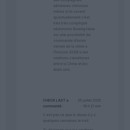
aériennes chinoises
même si ils savent
qu’actuellement c’est
très très compliqué
néanmoins Boeing table
sur une possibilité de
commande d’avion
venant de la chine a
l’horizon 2028 si les
relations s’améliores
entre la Chine et les
états unis.
CHECK LAST
a
25 juillet 2025
commenté :
- 18 h 21 min
C est pas ce que tu disais il y a
quelques semaines le troll
Tu déclarais que les relations