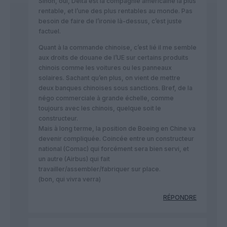
Sinon, oui, Delta est la compagnie américaine la plus
rentable, et l’une des plus rentables au monde. Pas
besoin de faire de l’ironie là-dessus, c’est juste
factuel.
Quant à la commande chinoise, c’est lié il me semble
aux droits de douane de l’UE sur certains produits
chinois comme les voitures ou les panneaux
solaires. Sachant qu’en plus, on vient de mettre
deux banques chinoises sous sanctions. Bref, de la
négo commerciale à grande échelle, comme
toujours avec les chinois, quelque soit le
constructeur.
Mais à long terme, la position de Boeing en Chine va
devenir compliquée. Coincée entre un constructeur
national (Comac) qui forcément sera bien servi, et
un autre (Airbus) qui fait
travailler/assembler/fabriquer sur place.
(bon, qui vivra verra)
RÉPONDRE