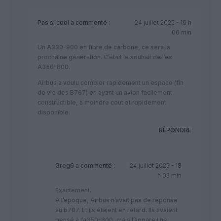
Pas si cool
a commenté :
24 juillet 2025 - 16 h
06 min
Un A330-900 en fibre de carbone, ce sera la
prochaine génération. C’était le souhait de l’ex
A350-800.
Airbus a voulu combler rapidement un espace (fin
de vie des B767) en ayant un avion facilement
constructible, à moindre cout et rapidement
disponible.
RÉPONDRE
Greg6
a commenté :
24 juillet 2025 - 18
h 03 min
Exactement.
A l’époque, Airbus n’avait pas de réponse
au b787. Et ils étaient en retard. Ils avaient
pensé à l’a350-800, mais l’appareil ne