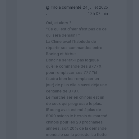
@ Tilo
a commenté
24 juillet 2025
:
- 19 h 07 min
Oui, et alors ?
“Ce qui est d’hier n’est pas de ce
qui sera demain ! ”
La Chine avait l’habitude de
répartir ses commandes entre
Boeing et Airbus.
Donc ne serait-il pas logique
qu’elle commande des B777X
pour remplacer ses 777 ?(il
faudra bien les remplacer un
jour) de plus elle a aussi déjà une
centaine de B787.
Le marché aérien chinois est un
de ceux qui progresse le plus.
(Boeing avait estimé à plus de
8000 avions le besoin du marché
chinois pour les 20 prochaines
années, soit 20% de la demande
mondiale sur la période. La flotte