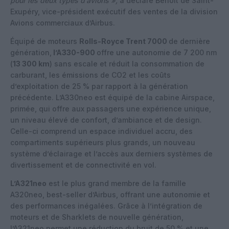
pour les deux types d’avions »,
a déclaré Benoît de Saint-
Exupéry, vice-président exécutif des ventes de la division
Avions commerciaux d’Airbus.
Équipé de moteurs
Rolls-Royce Trent 7000
de dernière
génération,
l’A330-900
offre une autonomie de 7 200 nm
(
13 300 km
) sans escale et réduit la consommation de
carburant, les émissions de CO2 et les coûts
d’exploitation de 25 % par rapport à la génération
précédente. L’A330neo est équipé de la cabine Airspace,
primée, qui offre aux passagers une expérience unique,
un niveau élevé de confort, d’ambiance et de design.
Celle-ci comprend un espace individuel accru, des
compartiments supérieurs plus grands, un nouveau
système d’éclairage et l’accès aux derniers systèmes de
divertissement et de connectivité en vol.
L’A321neo
est le plus grand membre de la famille
A320neo, best-seller d’Airbus, offrant une autonomie et
des performances inégalées. Grâce à l’intégration de
moteurs et de Sharklets de nouvelle génération,
l’A321neo permet une réduction du bruit de 50 % et une