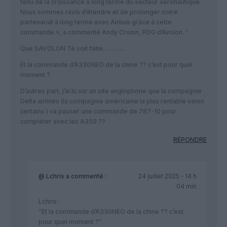
tenu de la croissance à long terme du secteur aéronautique.
Nous sommes ravis d’étendre et de prolonger notre
partenariat à long terme avec Airbus grâce à cette
commande », a commenté Andy Cronin, PDG d’Avolon. ”
Que SAVOLON Té soit faite…………
Et la commande d’A330NEO de la chine ?? c’est pour quel
moment ?
D’autres part, j’ai lu sur un site anglophone que la compagnie
Delta airlines (la compagnie américaine la plus rentable selon
certains ) va passer une commande de 787-10 pour
compléter avec les A350 ??
RÉPONDRE
@ Lchris
a commenté :
24 juillet 2025 - 14 h
04 min
Lchris :
“Et la commande d’A330NEO de la chine ?? c’est
pour quel moment ?”