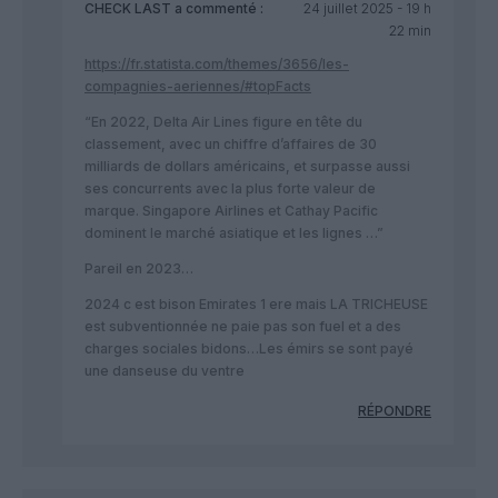
CHECK LAST
a commenté :
24 juillet 2025 - 19 h
22 min
https://fr.statista.com/themes/3656/les-
compagnies-aeriennes/#topFacts
“En 2022, Delta Air Lines figure en tête du
classement, avec un chiffre d’affaires de 30
milliards de dollars américains, et surpasse aussi
ses concurrents avec la plus forte valeur de
marque. Singapore Airlines et Cathay Pacific
dominent le marché asiatique et les lignes …”
Pareil en 2023…
2024 c est bison Emirates 1 ere mais LA TRICHEUSE
est subventionnée ne paie pas son fuel et a des
charges sociales bidons…Les émirs se sont payé
une danseuse du ventre
RÉPONDRE