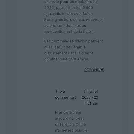
chinoise pourrait doubler d’ici
2042, pour frôler les 9 600
appareils en service. Selon
Boeing, un tiers de ces nouveaux
avions sont destinés au
renouvellement de la flotte) .
Les commandes d’avion peuvent
aussi servir de variable
d’ajustement dans la guerre
commerciale USA-Chine.
RÉPONDRE
Tilo
a
24 juillet
commenté :
2025 - 23
h 51 min
Hier c’était hier
aujourd’hui c’est
différent la Chine
n’achètera plus de