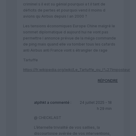
criminel s il est su génial pourquoi a t il tant de
déficits de pertes et pourquoi vend il moins d
avions qu Airbus depuis l an 2000 ?
Les tensions économiques Europe Chine malgré le
sommet diplomatique d aujourd hui ne vont pas
permettre l annonce prévue de la méga commande
de ping mais quand elle va tomber tous les cafards
anti Airbus anti France vont s étrangler de rage
Tartuffe
https://fr.wikipedia.org/wiki/Le_Tartuffe_ou_l%27Imposteur
RÉPONDRE
atplhkt
a commenté :
24 juillet 2025 - 18
h 29 min
@ CHECKLAST
L’éternelle trivialité de vos saillies, la
discourtoisie avérée de vos interventions,