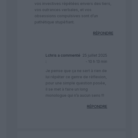
vos invectives répétées envers des tiers,
vos outrances verbales, et vos
obsessions compulsives sont d’un
pathétique stupéfiant.
RÉPONDRE
Lchris
a commenté
25 juillet 2025
:
- 10 h 13 min
Je pense que ça ne sert à rien de
lui répéter ce genre de réflexion,
pour une simple question posée,
il se met à faire un long
monologue qui n’a aucun sens !!!
RÉPONDRE