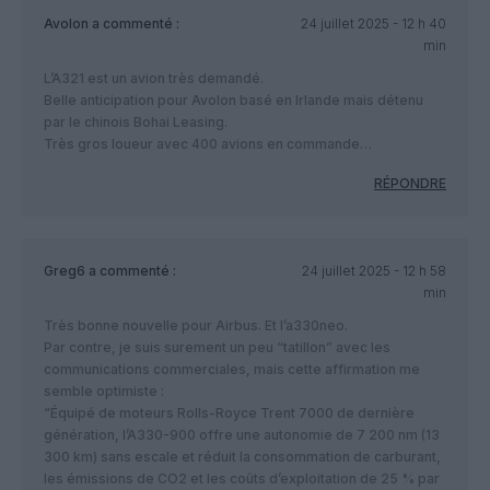
Avolon
a commenté :
24 juillet 2025 - 12 h 40
min
L’A321 est un avion très demandé.
Belle anticipation pour Avolon basé en Irlande mais détenu
par le chinois Bohai Leasing.
Très gros loueur avec 400 avions en commande…
RÉPONDRE
Greg6
a commenté :
24 juillet 2025 - 12 h 58
min
Très bonne nouvelle pour Airbus. Et l’a330neo.
Par contre, je suis surement un peu “tatillon” avec les
communications commerciales, mais cette affirmation me
semble optimiste :
“Équipé de moteurs Rolls-Royce Trent 7000 de dernière
génération, l’A330-900 offre une autonomie de 7 200 nm (13
300 km) sans escale et réduit la consommation de carburant,
les émissions de CO2 et les coûts d’exploitation de 25 % par