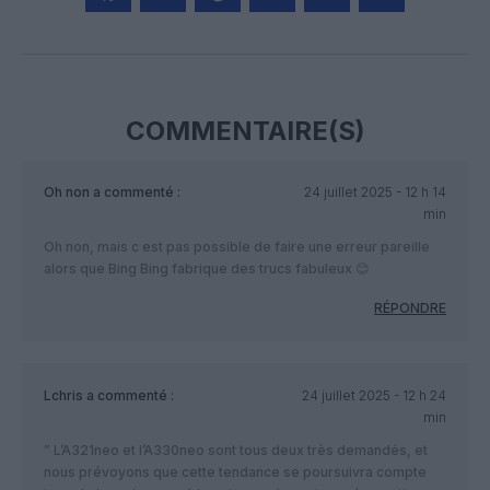
Facebook
Twitter
Pinterest
LinkedIn
Email
Print
COMMENTAIRE(S)
Oh non
a commenté :
24 juillet 2025 - 12 h 14
min
Oh non, mais c est pas possible de faire une erreur pareille
alors que Bing Bing fabrique des trucs fabuleux 😊
RÉPONDRE
Lchris
a commenté :
24 juillet 2025 - 12 h 24
min
” L’A321neo et l’A330neo sont tous deux très demandés, et
nous prévoyons que cette tendance se poursuivra compte