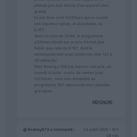
plaisait pas (car dérivé d’un appareil plus
grand).
Ils ont donc sorti l’a330neo qui se voulait
une réponse rapide, et abordable, au
b787.
Avec un coût de 2md€, le programme
a330neo misait sur un prix d’achat plus
faible que celui du b787, dont le
développement avait coûté très cher (25 à
30 milliards).
Mais Boeing a finit par baisser ses prix, on
connaît la suite : moins de ventes pour
l’a330neo, mais une rentabilité du
programme 787 repoussée aux calendes
grecques.
RÉPONDRE
@ Rodney972
a commenté :
24 juillet 2025 - 16 h
08 min