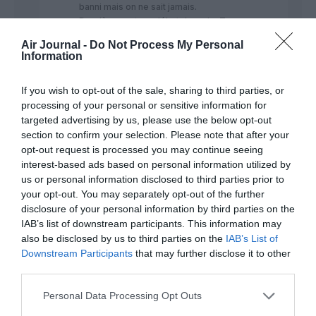
banni mais on ne sait jamais.
Dernièrement, au début du mois, Trump a
fait machine arrière concernant la vente
Air Journal -
Do Not Process My Personal
des moteurs pour le COMAC et autres
Information
composants.
RÉPONDRE
If you wish to opt-out of the sale, sharing to third parties, or
processing of your personal or sensitive information for
targeted advertising by us, please use the below opt-out
section to confirm your selection. Please note that after your
opt-out request is processed you may continue seeing
Greg6
a commenté :
24 juillet 2025 - 14 h
interest-based ads based on personal information utilized by
26 min
us or personal information disclosed to third parties prior to
J’ai parlé de cette potentielle commande de Delta
your opt-out. You may separately opt-out of the further
pour des b787 sur le sujet Gulf Air. Ca fait un
disclosure of your personal information by third parties on the
moment qu’il y a des rumeurs à ce propos.
IAB’s list of downstream participants. This information may
Comme je l’avais écrit, c’est difficile d’imaginer
also be disclosed by us to third parties on the
IAB’s List of
Delta avec une flotte LC 100% Airbus. Ce n’est pas
Downstream Participants
that may further disclose it to other
très réaliste. Ca la foutrait mal chez l’oncle sam en
third parties.
terme d’image, comme si en Europe AF ou LH
avaient des flottes LC 100% Boeing. Imaginez un
Personal Data Processing Opt Outs
peu.
Difficile pour Delta de se contenter d’une seule