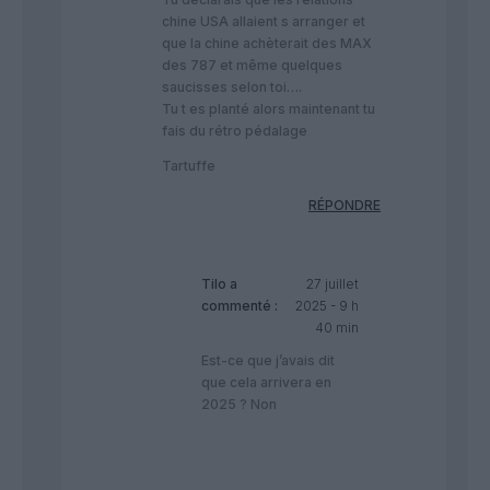
chine USA allaient s arranger et
que la chine achèterait des MAX
des 787 et même quelques
saucisses selon toi….
Tu t es planté alors maintenant tu
fais du rétro pédalage
Tartuffe
RÉPONDRE
Tilo
a
27 juillet
commenté :
2025 - 9 h
40 min
Est-ce que j’avais dit
que cela arrivera en
2025 ? Non