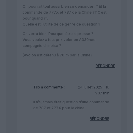
On pourrait tout aussi bien se demander : ” Et la
commande de 777X et 787 de la Chine ?? C’est
pour quand ?”.
Quelle est l’utilité de ce genre de question ?
On verra bien. Pourquoi être si pressé ?
Vous voulez à tout prix voler en A330neo
compagnie chinoise ?
(Avolon est détenu à 70 % par la Chine).
RÉPONDRE
Tilo
a commenté :
24 juillet 2025 - 16
h 07 min
Il n’a jamais était question d’une commande
de 787 et 777X pour la chine.
RÉPONDRE