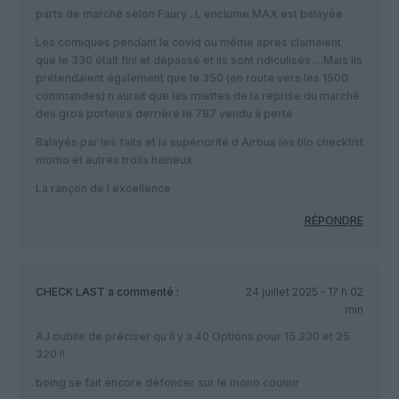
parts de marché selon Faury ..L enclume MAX est balayée
Les comiques pendant le covid ou même après clamaient
que le 330 était fini et dépassé et ils sont ridiculisés …Mais ils
prétendaient également que le 350 (en route vers les 1500
commandes) n aurait que les miettes de la reprise du marché
des gros porteurs derrière le 787 vendu à perte
Balayés par les faits et la supériorité d Airbus les tilo checklist
momo et autres trolls haineux
La rançon de l excellence
RÉPONDRE
CHECK LAST
a commenté :
24 juillet 2025 - 17 h 02
min
AJ oublie de préciser qu il y a 40 Options pour 15 330 et 25
320 !!
boing se fait encore défoncer sur le mono couloir