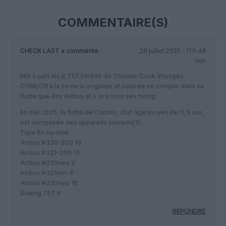
COMMENTAIRE(S)
CHECK LAST
a commenté :
29 juillet 2025 - 11 h 49
min
Mis à part les 8 757 hérités de Thomas Cook Voyages
CONDOR à la livrée si originale et colorée ne compte dans sa
flotte que des Airbus et a viré tous ses boing
En mai 2025, la flotte de Condor, d’un âge moyen de 11,5 ans,
est composée des appareils suivants[1] :
Type En service
Airbus A320-200 19
Airbus A321-200 13
Airbus A320neo 2
Airbus A321neo 6
Airbus A330neo 18
Boeing 757 8
RÉPONDRE