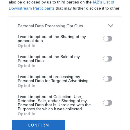
also be disclosed by us to third parties on the
IAB’s List of
Ben Voyons
a commenté :
30 juillet 2025 - 12 h 49
min
Downstream Participants
that may further disclose it to other
third parties.
La fameuse livrée pyjama ou barreaux de prison…
Personal Data Processing Opt Outs
RÉPONDRE
I want to opt-out of the Sharing of my
personal data.
Opted In
LAISSER UN COMMENTAIRE
I want to opt-out of the Sale of my
Personal Data.
Opted In
FAIRE UN DON
I want to opt-out of processing my
Personal Data for Targeted Advertising.
Opted In
Appel aux lecteurs !
I want to opt-out of Collection, Use,
Soutenez Air Journal participez
à son
Retention, Sale, and/or Sharing of my
Personal Data that Is Unrelated with the
développement !
Purposes for which it was collected.
Opted In
CONFIRM
NOUS SOUTENIR