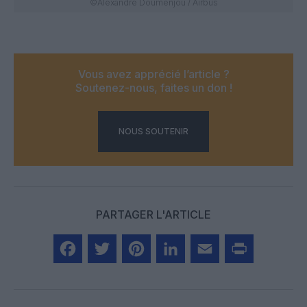
©Alexandre Doumenjou / Airbus
Vous avez apprécié l’article ?
Soutenez-nous, faites un don !
NOUS SOUTENIR
PARTAGER L'ARTICLE
Facebook
Twitter
Pinterest
LinkedIn
Email
Print