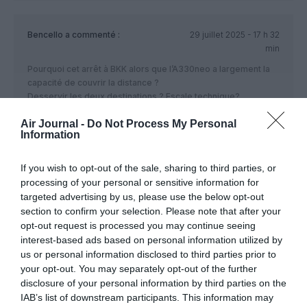
Bencello
a commenté :
29 juillet 2025 - 17 h 32
min
Pourquoi cet arrêt à BKK alors que l’A330neo a largement la
capacité de couvrir la distance ?
Desservir les deux destinations ? Escale technique?…
RÉPONDRE
Air Journal -
Do Not Process My Personal
Information
If you wish to opt-out of the sale, sharing to third parties, or
nom
a commenté :
29 juillet 2025 - 18 h
processing of your personal or sensitive information for
03 min
targeted advertising by us, please use the below opt-out
au retour complet PAX pas sur avec les problèmes
section to confirm your selection. Please note that after your
de survol
opt-out request is processed you may continue seeing
interest-based ads based on personal information utilized by
RÉPONDRE
us or personal information disclosed to third parties prior to
your opt-out. You may separately opt-out of the further
disclosure of your personal information by third parties on the
IAB’s list of downstream participants. This information may