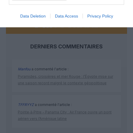
Data Deletion
Data Access
Privacy Policy
DERNIERS COMMENTAIRES
Manfou
a commenté l'article :
Pyramides, croisières et mer Rouge : l’Égypte mise sur
une saison record malgré le contexte géopolitique
TFFRYYZ
a commenté l'article :
Pointe‑à‑Pitre – Panama City : Air France ouvre un pont
aérien vers l’Amérique latine