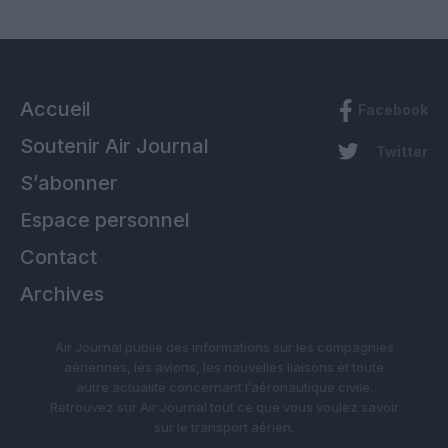
Accueil
Facebook
Soutenir Air Journal
Twitter
S’abonner
Espace personnel
Contact
Archives
Air Journal publie des informations sur les compagnies
aériennes, les avions, les nouvelles liaisons et toute
autre actualité concernant l’aéronautique civile.
Retrouvez sur Air Journal tout ce que vous voulez savoir
sur le transport aérien.