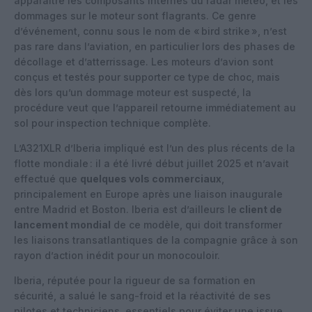
apparaître les composants internes du radar météo, et les
dommages sur le moteur sont flagrants. Ce genre
d’événement, connu sous le nom de « bird strike », n’est
pas rare dans l’aviation, en particulier lors des phases de
décollage et d’atterrissage. Les moteurs d’avion sont
conçus et testés pour supporter ce type de choc, mais
dès lors qu’un dommage moteur est suspecté, la
procédure veut que l’appareil retourne immédiatement au
sol pour inspection technique complète.
L’A321XLR d’Iberia impliqué est l’un des plus récents de la
flotte mondiale : il a été livré début juillet 2025 et n’avait
effectué que
quelques vols commerciaux
,
principalement en Europe après une liaison inaugurale
entre Madrid et Boston. Iberia est d’ailleurs le
client de
lancement mondial
de ce modèle, qui doit transformer
les liaisons transatlantiques de la compagnie grâce à son
rayon d’action inédit pour un monocouloir.
Iberia, réputée pour la rigueur de sa formation en
sécurité, a salué le sang-froid et la réactivité de ses
pilotes et techniciens, essentiels pour éviter une issue