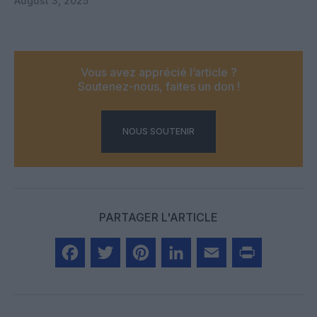
August 3, 2025
Vous avez apprécié l’article ?
Soutenez-nous, faites un don !
NOUS SOUTENIR
PARTAGER L'ARTICLE
Facebook
Twitter
Pinterest
LinkedIn
Email
Print