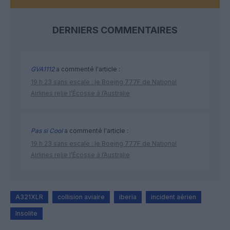
DERNIERS COMMENTAIRES
GVA1112
a commenté l'article :
19 h 23 sans escale : le Boeing 777F de National
Airlines relie l’Écosse à l’Australie
Pas si Cool
a commenté l'article :
19 h 23 sans escale : le Boeing 777F de National
Airlines relie l’Écosse à l’Australie
A321XLR
collision aviaire
iberia
incident aérien
Insolite