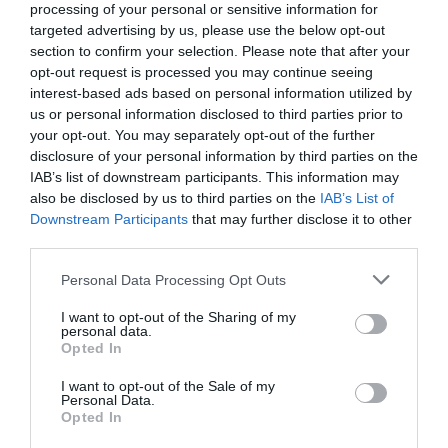
Pas besoin d’inventer un maxi
processing of your personal or sensitive information for
drone
targeted advertising by us, please use the below opt-out
Tu lis trop les complotistes …
section to confirm your selection. Please note that after your
opt-out request is processed you may continue seeing
RÉPONDRE
interest-based ads based on personal information utilized by
us or personal information disclosed to third parties prior to
your opt-out. You may separately opt-out of the further
disclosure of your personal information by third parties on the
IAB’s list of downstream participants. This information may
@ Steph
a commenté :
5 août 2025 - 19 h 22
also be disclosed by us to third parties on the
IAB’s List of
min
Downstream Participants
that may further disclose it to other
Lisez correctement l’article.
third parties.
“L’oiseau a été aspiré par le moteur”.
il y a des restes…. Donc pas de doute possible !
Personal Data Processing Opt Outs
RÉPONDRE
I want to opt-out of the Sharing of my
personal data.
Opted In
I want to opt-out of the Sale of my
Personal Data.
BELLOUTI RAFIK
a commenté :
5 août 2025 - 9 h 49 min
Opted In
Bonjour;