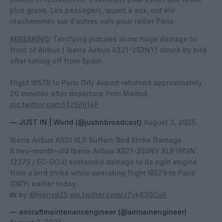
plus grave. Les passagers, quant à eux, ont été
réacheminés sur d’autres vols pour rallier Paris.
#BREAKING
: Terrifying pictures show huge damage to
front of Airbus ( Iberia Airbus A321-253NY) struck by bird
after taking off from Spain
Flight IB579 to Paris Orly Airport returned approximately
20 minutes after departure from Madrid.
pic.twitter.com/I4zSjhj1aP
— JUST IN | World (@justinbroadcast)
August 3, 2025
Iberia Airbus A321 XLR Suffers Bird Strike Damage
A two-month-old Iberia Airbus A321-253NY XLR (MSN
12375 / EC-OOJ) sustained damage to its right engine
from a bird strike while operating flight IB579 to Paris
(ORY) earlier today.
📸 by
@ivancp25
pic.twitter.com/J7vk430CaR
— aircraftmaintenancengineer (@airmainengineer)