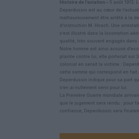
Histoire de l’aviation –
5 août 1913. 
Deperdussin est au cœur de l’actualit
malheureusement être arrêté à la d
d’instruction M. Hirach. Une arrest
s’est illustré dans la locomotion aé
qualité, très souvent engagés dans
Notre homme est ainsi accusé d’escr
plainte contre lui, elle porterait sur 
colonial en serait la victime : Deper
cette somme qui correspond en fait
Deperdussin indique pour sa part qu’a
s’en ai nullement servi pour lui.
La Première Guerre mondiale arrivant
que le jugement sera rendu : pour f
confiance, Deperdussin sera finale