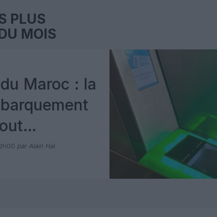
S PLUS
DU MOIS
du Maroc : la
mbarquement
out
 avec Pax
12h00
par Alain Hai