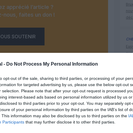
Brux
z apprécié l’article ?
nouv
-nous, faites un don !
déc
OUS SOUTENIR
CHE
Eas
ave
déd
l -
Do Not Process My Personal Information
to opt-out of the sale, sharing to third parties, or processing of your per
histoire 
formation for targeted advertising by us, please use the below opt-out s
r selection. Please note that after your opt-out request is processed y
Facebook
Twitter
Pinterest
LinkedIn
Email
Print
eing interest-based ads based on personal information utilized by us or
disclosed to third parties prior to your opt-out. You may separately opt-
losure of your personal information by third parties on the IAB’s list of
un commentaire !
. This information may also be disclosed by us to third parties on the
IA
Participants
that may further disclose it to other third parties.
ER UN COMMENTAIRE