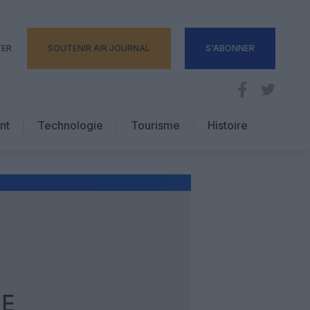
TER
SOUTENIR AIR JOURNAL
S'ABONNER
nt
Technologie
Tourisme
Histoire
Pratique
Hôtellerie
Voyages d’affaires
IE