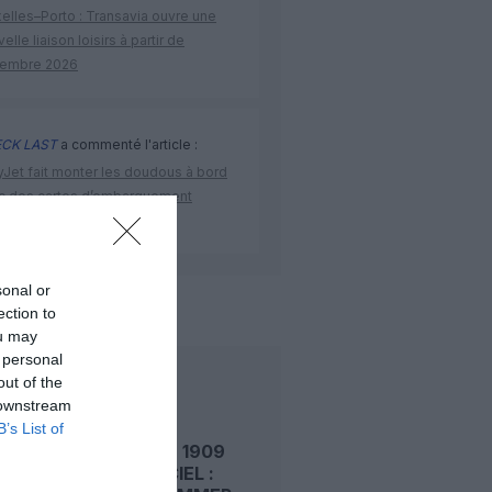
elles–Porto : Transavia ouvre une
elle liaison loisirs à partir de
embre 2026
CK LAST
a commenté l'article :
yJet fait monter les doudous à bord
c des cartes d’embarquement
iées
sonal or
de l'aviation
ection to
ou may
 personal
out of the
LIRE AUSSI
 downstream
B’s List of
LE 7 AOÛT 1909
DANS LE CIEL :