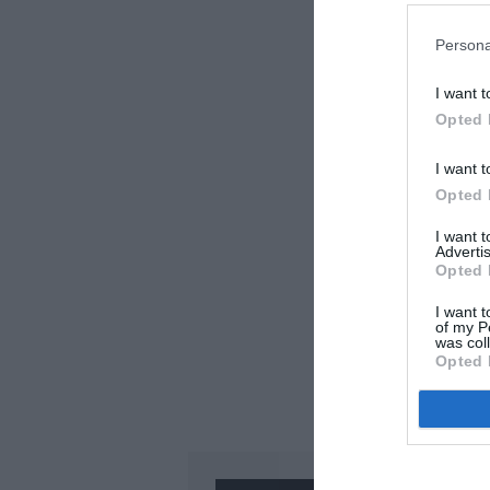
Persona
I want t
Opted 
I want t
Opted 
I want 
Advertis
Opted 
I want t
of my P
was col
Opted 