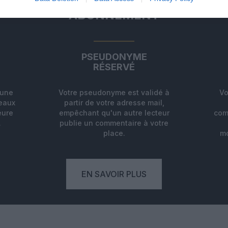
ABONNEMENT
PSEUDONYME
RÉSERVÉ
'une
Votre pseudonyme est validé à
Vo
deaux
partir de votre adresse mail,
eure
empêchant qu'un autre lecteur
com
.
publie un commentaire à votre
place.
mo
EN SAVOIR PLUS