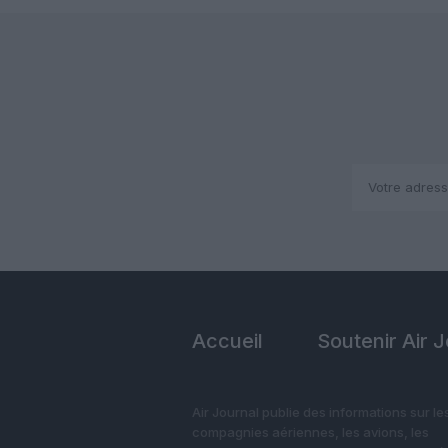
Accueil
Soutenir Air 
Air Journal publie des informations sur le
compagnies aériennes, les avions, les