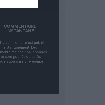
COMMENTAIRE
INSTANTANÉ
tre commentaire est publié
instantanément. Les
mentaires des non-abonnés
ne sont publiés qu'après
dération par notre équipe.