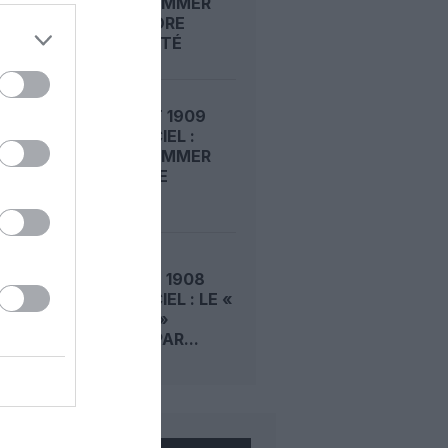
ROGER SOMMER
FAIT ENCORE
L’ACTUALITÉ
LE 6 AOÛT 1909
DANS LE CIEL :
ROGER SOMMER
PERMET LE
SACRE...
LE 5 AOÛT 1908
DANS LE CIEL : LE «
ZEPPELIN »
DÉTRUIT PAR...