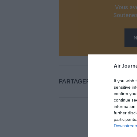
Vous ave
Soutenez
N
Air Journa
PARTAGER L'ARTICLE
If you wish 
sensitive in
confirm you
continue se
information 
further disc
Auc
participants
Downstream 
LAISS