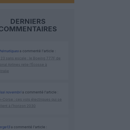
DERNIERS
COMMENTAIRES
hématiques
a commenté l'article :
 23 sans escale : le Boeing 777F de
onal Airlines relie l’Écosse à
stralie
issi novembri
a commenté l'article :
–Corse : ces vols électriques qui se
ilent à l’horizon 2030
rge13
a commenté l'article :