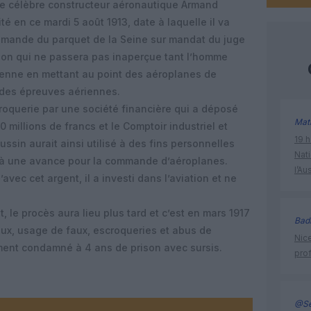
Le célèbre constructeur aéronautique Armand
é en ce mardi 5 août 1913, date à laquelle il va
emande du parquet de la Seine sur mandat du juge
ation qui ne passera pas inaperçue tant l’homme
rienne en mettant au point des aéroplanes de
 des épreuves aériennes.
oquerie par une société financière qui a déposé
Mat
30 millions de francs et le Comptoir industriel et
19 h
dussin aurait ainsi utilisé à des fins personnelles
Nati
 à une avance pour la commande d’aéroplanes.
l’Au
vec cet argent, il a investi dans l’aviation et ne
, le procès aura lieu plus tard et c’est en mars 1917
Bad
aux, usage de faux, escroqueries et abus de
Nice
ment condamné à 4 ans de prison avec sursis.
prof
@Se