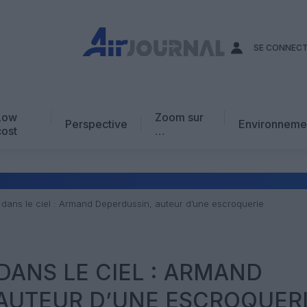
SE CONNEC
Low
Zoom sur
Perspective
Environneme
cost
…
Edito
En chiffres
Avis d’expert
 dans le ciel : Armand Deperdussin, auteur d’une escroquerie
AJ Académie
Vidéo
 DANS LE CIEL : ARMAND
AUTEUR D’UNE ESCROQUER