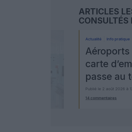
ARTICLES LE
CONSULTÉS 
Actualité
Info pratique
Aéroports 
carte d’e
passe au t
numérique
Publié le 2 août 2026 à 
14 commentaires
Check