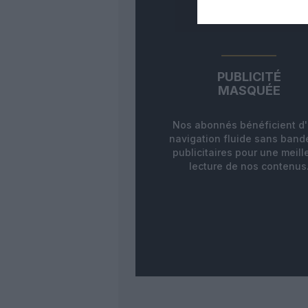
PUBLICITÉ
MASQUÉE
Nos abonnés bénéficient d
navigation fluide sans ban
publicitaires pour une meill
lecture de nos contenus