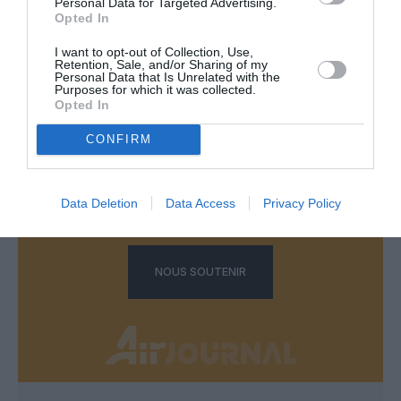
Personal Data for Targeted Advertising.
Opted In
LAISSER UN COMMENTAIRE
I want to opt-out of Collection, Use,
Retention, Sale, and/or Sharing of my
Personal Data that Is Unrelated with the
Purposes for which it was collected.
Opted In
FAIRE UN DON
CONFIRM
Appel aux lecteurs !
Soutenez Air Journal participez
à son
Data Deletion
Data Access
Privacy Policy
développement !
NOUS SOUTENIR