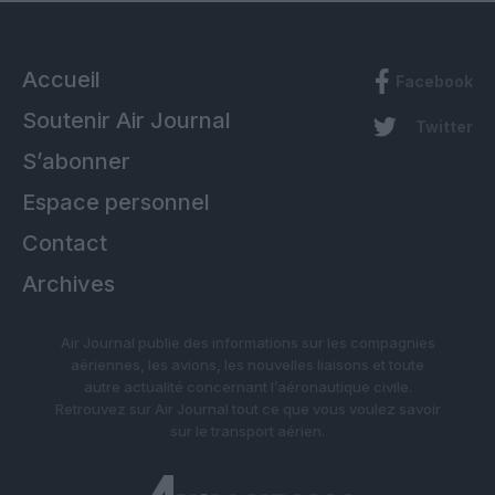
Accueil
Facebook
Soutenir Air Journal
Twitter
S’abonner
Espace personnel
Contact
Archives
Air Journal publie des informations sur les compagnies
aériennes, les avions, les nouvelles liaisons et toute
autre actualité concernant l’aéronautique civile.
Retrouvez sur Air Journal tout ce que vous voulez savoir
sur le transport aérien.