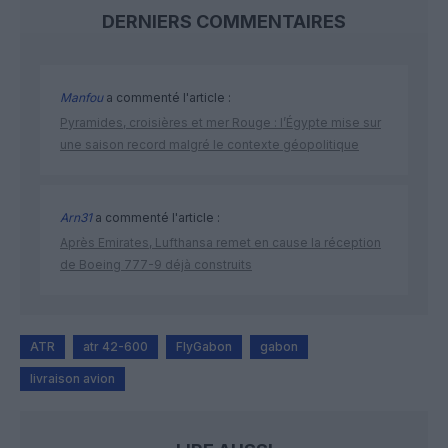
DERNIERS COMMENTAIRES
Manfou
a commenté l'article :
Pyramides, croisières et mer Rouge : l’Égypte mise sur
une saison record malgré le contexte géopolitique
Arn31
a commenté l'article :
Après Emirates, Lufthansa remet en cause la réception
de Boeing 777-9 déjà construits
ATR
atr 42-600
FlyGabon
gabon
livraison avion