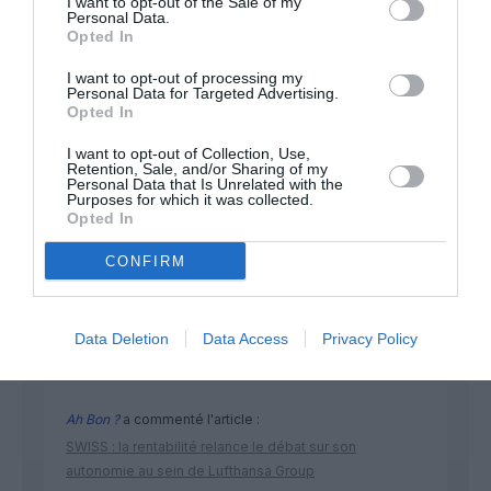
I want to opt-out of the Sale of my
Personal Data.
NOUS SOUTENIR
Opted In
I want to opt-out of processing my
Personal Data for Targeted Advertising.
Opted In
I want to opt-out of Collection, Use,
Retention, Sale, and/or Sharing of my
Personal Data that Is Unrelated with the
Purposes for which it was collected.
DERNIERS COMMENTAIRES
Opted In
CONFIRM
Dave
a commenté l'article :
Flynas ouvre une ligne directe entre Médine et
Data Deletion
Data Access
Privacy Policy
Bruxelles
Ah Bon ?
a commenté l'article :
SWISS : la rentabilité relance le débat sur son
autonomie au sein de Lufthansa Group