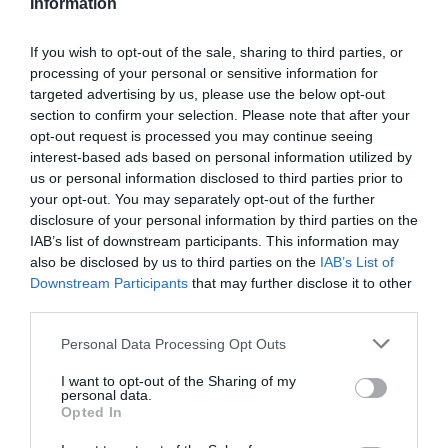
Information
If you wish to opt-out of the sale, sharing to third parties, or
Facebook
Twitter
Pinterest
LinkedIn
Email
Print
processing of your personal or sensitive information for
targeted advertising by us, please use the below opt-out
section to confirm your selection. Please note that after your
opt-out request is processed you may continue seeing
Aucun commentaire !
interest-based ads based on personal information utilized by
us or personal information disclosed to third parties prior to
your opt-out. You may separately opt-out of the further
LAISSER UN COMMENTAIRE
disclosure of your personal information by third parties on the
IAB’s list of downstream participants. This information may
also be disclosed by us to third parties on the
IAB’s List of
Downstream Participants
that may further disclose it to other
FAIRE UN DON
third parties.
Appel aux lecteurs !
Personal Data Processing Opt Outs
Soutenez Air Journal participez
à son
I want to opt-out of the Sharing of my
développement !
personal data.
Opted In