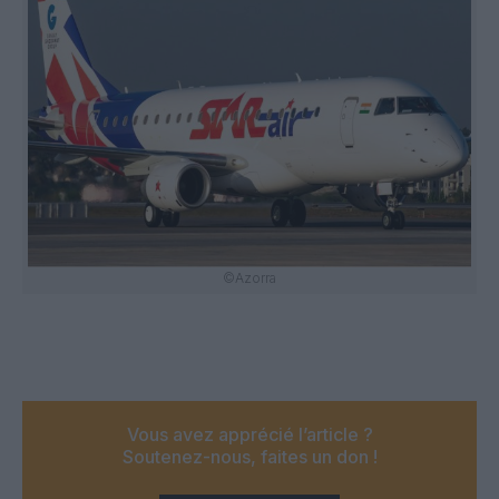
©Azorra
Vous avez apprécié l’article ?
Soutenez-nous, faites un don !