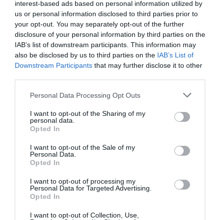
interest-based ads based on personal information utilized by
FAIRE UN DON
us or personal information disclosed to third parties prior to
your opt-out. You may separately opt-out of the further
disclosure of your personal information by third parties on the
Appel aux lecteurs !
IAB’s list of downstream participants. This information may
Soutenez Air Journal participez
à son
also be disclosed by us to third parties on the
IAB’s List of
développement !
Downstream Participants
that may further disclose it to other
third parties.
Personal Data Processing Opt Outs
NOUS SOUTENIR
I want to opt-out of the Sharing of my
personal data.
Opted In
I want to opt-out of the Sale of my
Personal Data.
Opted In
DERNIERS COMMENTAIRES
I want to opt-out of processing my
Personal Data for Targeted Advertising.
Opted In
I want to opt-out of Collection, Use,
Mathématiques
a commenté l'article :