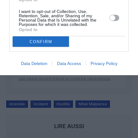
DERNIERS COMMENTAIRES
I want to opt-out of Collection, Use,
Retention, Sale, and/or Sharing of my
Personal Data that Is Unrelated with the
Purposes for which it was collected.
atplhkt
a commenté l'article :
Opted In
Contrôles aux frontières entre l’Espagne et l’Italie : des
CONFIRM
arrivées plus longues, des correspondances à risque
Data Deletion
Data Access
Privacy Policy
Manfou
a commenté l'article :
Pyramides, croisières et mer Rouge : l’Égypte mise sur
une saison record malgré le contexte géopolitique
incendie
incident
Insolite
Milan Malpensa
LIRE AUSSI