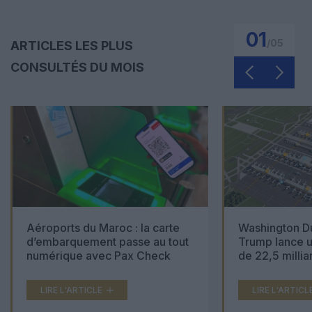
01
/
05
ARTICLES LES PLUS
CONSULTÉS DU MOIS
Aéroports du Maroc : la carte
Washington Du
d’embarquement passe au tout
Trump lance u
numérique avec Pax Check
de 22,5 millia
LIRE L'ARTICLE
LIRE L'ARTICL