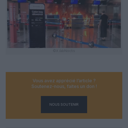
©X /abNoctis
Vous avez apprécié l’article ?
Soutenez-nous, faites un don !
NOUS SOUTENIR