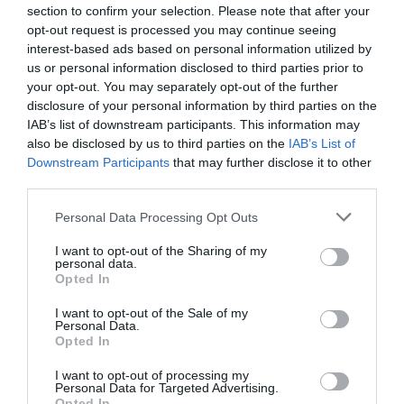
section to confirm your selection. Please note that after your
LAISSER UN COMMENTAIRE
opt-out request is processed you may continue seeing
interest-based ads based on personal information utilized by
us or personal information disclosed to third parties prior to
your opt-out. You may separately opt-out of the further
FAIRE UN DON
disclosure of your personal information by third parties on the
IAB’s list of downstream participants. This information may
also be disclosed by us to third parties on the
IAB’s List of
Appel aux lecteurs !
Downstream Participants
that may further disclose it to other
Soutenez Air Journal participez
à son
third parties.
développement !
Personal Data Processing Opt Outs
I want to opt-out of the Sharing of my
personal data.
NOUS SOUTENIR
Opted In
I want to opt-out of the Sale of my
Personal Data.
Opted In
I want to opt-out of processing my
Personal Data for Targeted Advertising.
Opted In