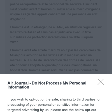
police aéroportuaire et le personnel de sécurité. L’incident
s’est produit avant 11 heures du matin et le numéro d’urgence
unique a reçu des appels concernant une personne en état
d’agitation
L’homme est un étranger, né au Mali, en situation régulière sur
le territoire italien et sans casier judiciaire avec un titre
subsidiaire de protection internationale valable jusqu’en
2027.
L’homme avait été arrêté mardi 19 août par les carabiniers de
Milan pour avoir brisé les vitrines d’un magasin avec un
marteau. A la suite de l’intervention des forces de l’ordre, il a
été conduit à l’hôpital Niguarda pour des investigations, un
hôpital d’où l’homme serait sorti. On ne sait pas comment le
jeune homme de 28 ans a pu se rendre à l’aéroport de
Malpensa, puis est entré dans le terminal 1, où il a mis le feu
Air Journal -
Do Not Process My Personal
et s’est également servi d’un marteau pour détériorer le
Information
mobilier.
If you wish to opt-out of the sale, sharing to third parties, or
RÉPONDRE
processing of your personal or sensitive information for
targeted advertising by us, please use the below opt-out