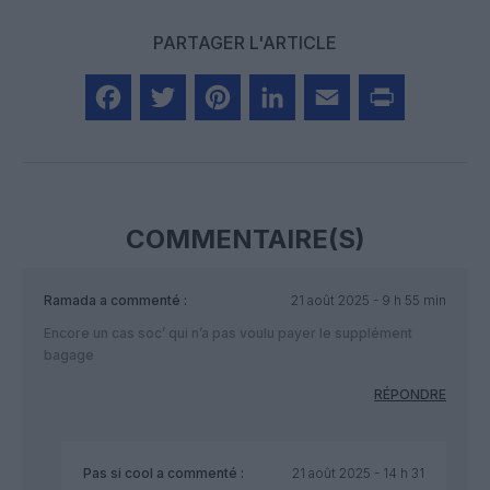
PARTAGER L'ARTICLE
Facebook
Twitter
Pinterest
LinkedIn
Email
Print
COMMENTAIRE(S)
Ramada
a commenté :
21 août 2025 - 9 h 55 min
Encore un cas soc’ qui n’a pas voulu payer le supplément
bagage
RÉPONDRE
Pas si cool
a commenté :
21 août 2025 - 14 h 31