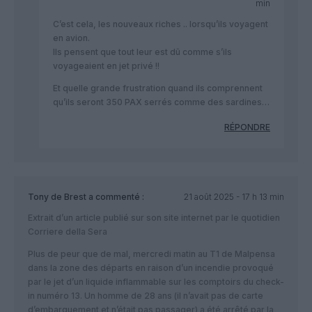
min
C’est cela, les nouveaux riches .. lorsqu’ils voyagent
en avion.
Ils pensent que tout leur est dû comme s’ils
voyageaient en jet privé !!
Et quelle grande frustration quand ils comprennent
qu’ils seront 350 PAX serrés comme des sardines…
RÉPONDRE
Tony de Brest
a commenté :
21 août 2025 - 17 h 13 min
Extrait d’un article publié sur son site internet par le quotidien
Corriere della Sera
Plus de peur que de mal, mercredi matin au T1 de Malpensa
dans la zone des départs en raison d’un incendie provoqué
par le jet d’un liquide inflammable sur les comptoirs du check-
in numéro 13. Un homme de 28 ans (il n’avait pas de carte
d’embarquement et n’était pas passager) a été arrêté par la