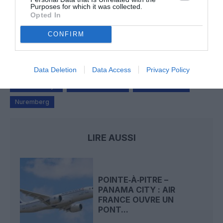
Purposes for which it was collected.
Opted In
Serge13
a commenté l'article :
CONFIRM
Flynas ouvre une ligne directe entre Médine et
Bruxelles
Data Deletion
Data Access
Privacy Policy
british airways
londres heathrow
Nouvelle liaison
Nuremberg
LIRE AUSSI
POINTE‑À‑PITRE –
PANAMA CITY : AIR
FRANCE OUVRE UN
PONT...