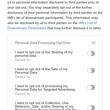
Appel aux lecteurs !
us or personal information disclosed to third parties prior to
Soutenez Air Journal participez
à son
your opt-out. You may separately opt-out of the further
disclosure of your personal information by third parties on the
développement !
IAB’s list of downstream participants. This information may
also be disclosed by us to third parties on the
IAB’s List of
Downstream Participants
that may further disclose it to other
NOUS SOUTENIR
third parties.
Personal Data Processing Opt Outs
I want to opt-out of the Sharing of my
personal data.
Opted In
I want to opt-out of the Sale of my
DERNIERS COMMENTAIRES
Personal Data.
Opted In
I want to opt-out of processing my
Personal Data for Targeted Advertising.
NDR
a commenté l'article :
Opted In
Contrôles aux frontières entre l’Espagne et l’Italie : des
I want to opt-out of Collection, Use,
arrivées plus longues, des correspondances à risque
Retention, Sale, and/or Sharing of my
Personal Data that Is Unrelated with the