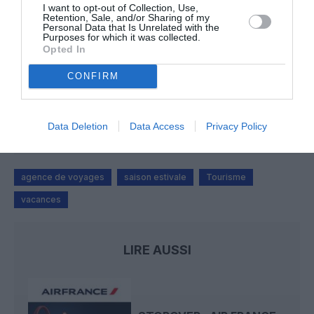
Aviation
a commenté l'article :
I want to opt-out of Collection, Use,
Retention, Sale, and/or Sharing of my
Pointe‑à‑Pitre – Panama City : Air France ouvre un pont
Personal Data that Is Unrelated with the
aérien vers l’Amérique latine
Purposes for which it was collected.
Opted In
CONFIRM
Pont aérien: chevilles enflées!
a commenté l'article :
Pointe‑à‑Pitre – Panama City : Air France ouvre un pont
aérien vers l’Amérique latine
Data Deletion
Data Access
Privacy Policy
agence de voyages
saison estivale
Tourisme
vacances
LIRE AUSSI