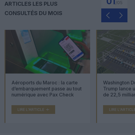
01
/
05
ARTICLES LES PLUS
CONSULTÉS DU MOIS
Aéroports du Maroc : la carte
Washington Du
d’embarquement passe au tout
Trump lance u
numérique avec Pax Check
de 22,5 millia
LIRE L'ARTICLE
LIRE L'ARTICL