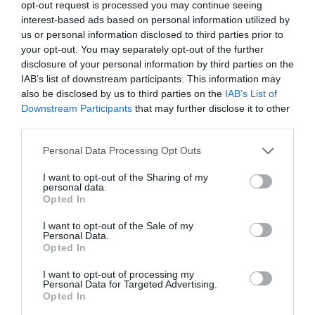
opt-out request is processed you may continue seeing
interest-based ads based on personal information utilized by
FAIRE UN DON
us or personal information disclosed to third parties prior to
your opt-out. You may separately opt-out of the further
Appel aux lecteurs !
disclosure of your personal information by third parties on the
Soutenez Air Journal participez
à son
IAB’s list of downstream participants. This information may
also be disclosed by us to third parties on the
IAB’s List of
développement !
Downstream Participants
that may further disclose it to other
third parties.
NOUS SOUTENIR
Personal Data Processing Opt Outs
I want to opt-out of the Sharing of my
personal data.
Opted In
I want to opt-out of the Sale of my
Personal Data.
Opted In
DERNIERS COMMENTAIRES
I want to opt-out of processing my
Personal Data for Targeted Advertising.
Opted In