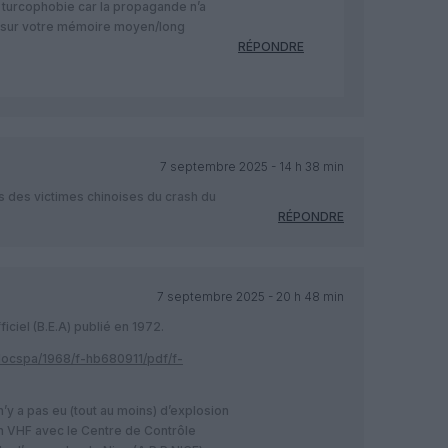
 turcophobie car la propagande n’a
e sur votre mémoire moyen/long
RÉPONDRE
7 septembre 2025 - 14 h 38 min
es des victimes chinoises du crash du
RÉPONDRE
7 septembre 2025 - 20 h 48 min
ficiel (B.E.A) publié en 1972.
docspa/1968/f-hb680911/pdf/f-
 n’y a pas eu (tout au moins) d’explosion
n VHF avec le Centre de Contrôle