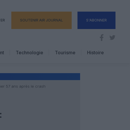
TER
SOUTENIR AIR JOURNAL
S'ABONNER
nt
Technologie
Tourisme
Histoire
Pratique
Hôtellerie
Voyages d’affaires
mer 57 ans après le crash
: