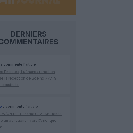
DERNIERS
COMMENTAIRES
a commenté l'article :
ès Emirates, Lufthansa remet en
se la réception de Boeing 777-9
 construits
a
a commenté l'article :
te‑à‑Pitre – Panama City : Air France
e un pont aérien vers l’Amérique
ne