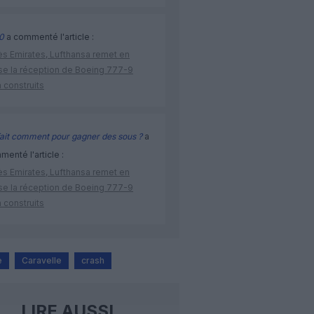
0
a commenté l'article :
ès Emirates, Lufthansa remet en
se la réception de Boeing 777-9
 construits
ait comment pour gagner des sous ?
a
enté l'article :
ès Emirates, Lufthansa remet en
se la réception de Boeing 777-9
 construits
e
Caravelle
crash
LIRE AUSSI