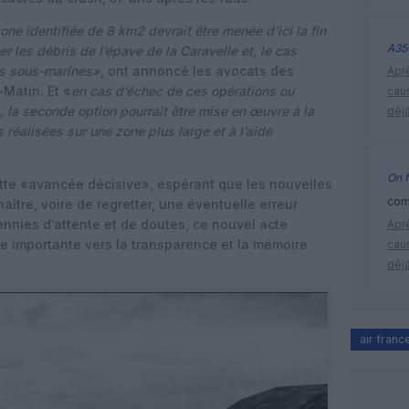
one identifiée de 8 km2 devrait être menée d’ici la fin
A35
r les débris de l’épave de la Caravelle et, le cas
es sous-marines»
, ont annoncé les avocats des
Apr
-Matin. Et «
en cas d’échec de ces opérations ou
cau
s, la seconde option pourrait être mise en œuvre à la
déjà
réalisées sur une zone plus large et à l’aide
On f
ette «avancée décisive», espérant que les nouvelles
comm
aître, voire de regretter, une éventuelle erreur
ennies d’attente et de doutes, ce nouvel acte
Apr
e importante vers la transparence et la mémoire
cau
déjà
air franc