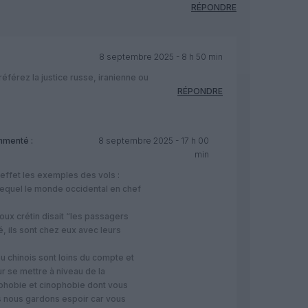
RÉPONDRE
8 septembre 2025 - 8 h 50 min
férez la justice russe, iranienne ou
RÉPONDRE
menté :
8 septembre 2025 - 17 h 00
min
effet les exemples des vols :
 lequel le monde occidental en chef
oux crétin disait “les passagers
, ils sont chez eux avec leurs
ou chinois sont loins du compte et
r se mettre à niveau de la
phobie et cinophobie dont vous
s nous gardons espoir car vous