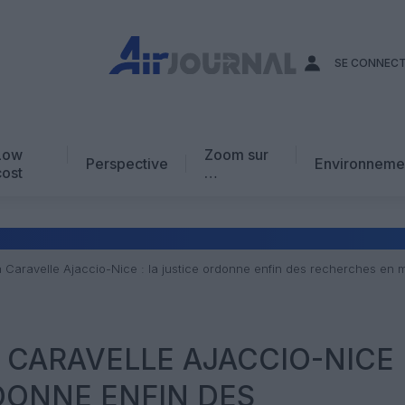
SE CONNEC
Low
Zoom sur
Perspective
Environneme
cost
…
Edito
En chiffres
Avis d’expert
a Caravelle Ajaccio-Nice : la justice ordonne enfin des recherches en 
AJ Académie
Vidéo
 CARAVELLE AJACCIO-NICE 
DONNE ENFIN DES