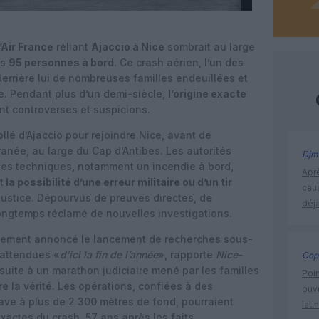
’Air France
reliant
Ajaccio à Nice
sombrait au large
es
95 personnes à bord
. Ce crash aérien, l’un des
errière lui de nombreuses familles endeuillées et
e. Pendant plus d’un demi-siècle,
l’origine exacte
ant controverses et suspicions.
llé d’Ajaccio pour rejoindre Nice, avant de
anée, au large du Cap d’Antibes. Les autorités
Djm
es techniques, notamment un incendie à bord,
Apr
t
la possibilité d’une erreur militaire ou d’un tir
cau
 justice. Dépourvus de preuves directes, de
déjà
ongtemps réclamé de nouvelles investigations.
nalement annoncé le lancement de recherches sous-
 attendues «
d’ici la fin de l’année
», rapporte
Nice-
Cop
t suite à un marathon judiciaire mené par les familles
Poin
e la vérité. Les opérations, confiées à des
ouvr
épave à plus de 2 300 mètres de fond, pourraient
lati
exactes du crash, 57 ans après les faits.