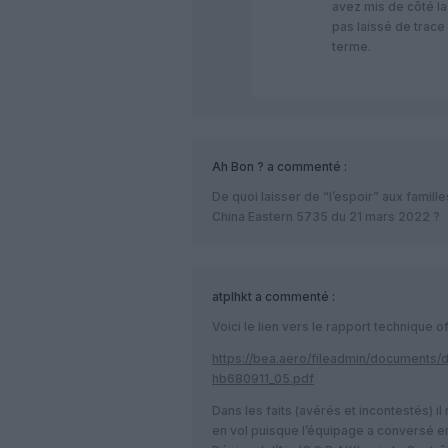
avez mis de côté la
pas laissé de trac
terme.
Ah Bon ?
a commenté :
De quoi laisser de “l’espoir” aux famill
China Eastern 5735 du 21 mars 2022 ?
atplhkt
a commenté :
Voici le lien vers le rapport technique of
https://bea.aero/fileadmin/documents/
hb680911_05.pdf
Dans les faits (avérés et incontestés) il
en vol puisque l’équipage a conversé e