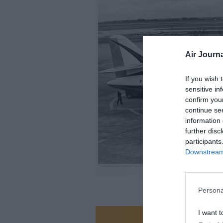
Air Journa
If you wish 
sensitive in
confirm you
continue se
information 
further disc
participants
Downstream 
©COLLECTION-A
Persona
I want t