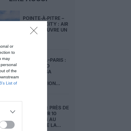
POINTE‑À‑PITRE –
PANAMA CITY : AIR
FRANCE OUVRE UN
PONT...
sonal or
ection to
ou may
KINSHASA–PARIS :
 personal
AIR CONGO
out of the
PRÉPARE SA
 downstream
DEUXIÈME
DESTINATION...
B’s List of
ÉTÉ 2026 : PRÈS DE
4 VOLS SUR 10
RETARDÉS AU
DÉPART DE LA...