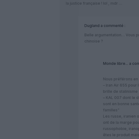
la justice française ! lol , mdr …
Dugland
a commenté :
Belle argumentation… Vous pré
chinoise ?
Monde libre...
a com
Nous préférons en 
– Iran Air 655 pour
brille de stalinisme
– KAL 007 dont le d
sont en bonne santé
familles”
Les russe, iranien 
ont de la marge pou
russophobie, irano
êtes le produit mai