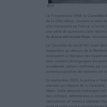
@DR
Le 11 septembre 1968, la
Caravelle d
de la Côte d’Azur, causant la mort d
plus marquants en France, a laissé d
une série de questions sans répons
du drame est restée floue
, aliment
La Caravelle du vol AF1611 avait déco
disparaître au-dessus de la Méditerr
avançaient à l’époque des hypothès
mais certains témoignages évoquen
accidentel
, jamais confirmés par la
nombreux proches de victimes ont l
En septembre 2025, la justice a fi
marines sur l’épave de la Caravelle,
Matin
. Cette décision historique fai
des victimes, déterminées à connaîtr
spécialistes et visant à explorer l’
lever le voile sur les circonstances 