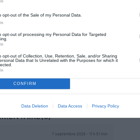
In
z apprécié l’article ?
-nous, faites un don !
o opt-out of the Sale of my Personal Data.
In
OUS SOUTENIR
to opt-out of processing my Personal Data for Targeted
ing.
In
o opt-out of Collection, Use, Retention, Sale, and/or Sharing
ersonal Data that Is Unrelated with the Purposes for which it
lected.
In
CONFIRM
Facebook
Twitter
Pinterest
LinkedIn
Email
Print
Data Deletion
Data Access
Privacy Policy
MENTAIRE(S)
7 septembre 2025 - 11 h 51 min