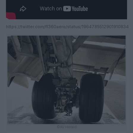
https://twitter.com/fl360aero/status/1964785512901910834
©AV Herald