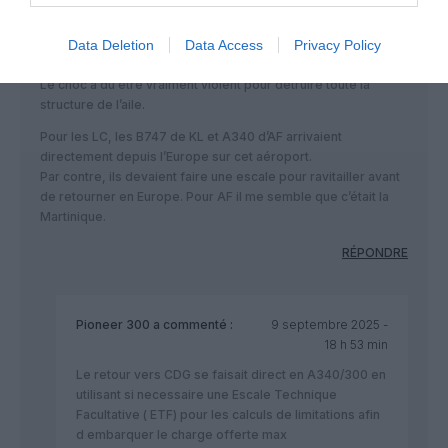
39 min
Un voilà un qui va rentrer au Canada en pièces détachées et
Data Deletion
Data Access
Privacy Policy
par bateau.
Le choc a du être vraiment violent pour détruire toute la
structure de l’aile.
Pour les LC, les B747 de KL et A340 d’AF arrivaient
directement depuis l’Europe sur cet aéroport.
Par contre, ils devaient faire une escale pour ravitailler avant
de retourner en Europe. Pour AF il me semble que c’était la
Martinique.
RÉPONDRE
Pioneer 300
a commenté :
9 septembre 2025 -
18 h 53 min
Le retour vers CDG se faisait direct en A340/300 en
utilisant si necessaire une Escale Technique
Facultative ( ETF) pour les calculs de limitations afin
d embarquer le charge offerte max