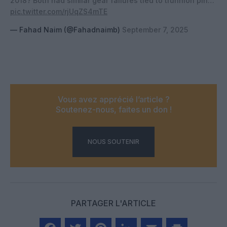
2018? Both had similar gear failures tied to trunnion pin…
pic.twitter.com/rjUqZS4mTE
— Fahad Naim (@Fahadnaimb)
September 7, 2025
Vous avez apprécié l’article ?
Soutenez-nous, faites un don !
NOUS SOUTENIR
PARTAGER L'ARTICLE