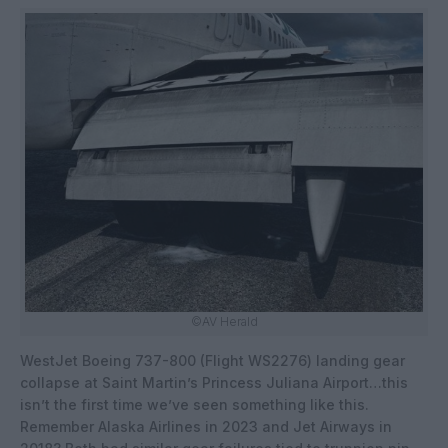
©AV Herald
WestJet Boeing 737-800 (Flight WS2276) landing gear
collapse at Saint Martin’s Princess Juliana Airport…this
isn’t the first time we’ve seen something like this.
Remember Alaska Airlines in 2023 and Jet Airways in