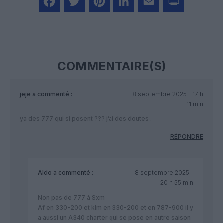
Facebook
Twitter
Pinterest
LinkedIn
Email
Print
COMMENTAIRE(S)
jeje
a commenté :
8 septembre 2025 - 17 h
11 min
ya des 777 qui si posent ??? j’ai des doutes .
RÉPONDRE
Aldo
a commenté :
8 septembre 2025 -
20 h 55 min
Non pas de 777 à Sxm
Af en 330-200 et klm en 330-200 et en 787-900 il y
a aussi un A340 charter qui se pose en autre saison