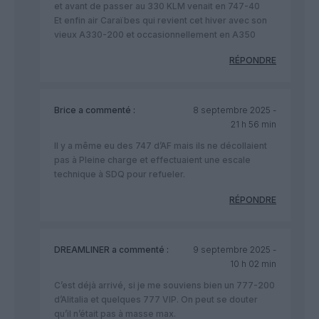
et avant de passer au 330 KLM venait en 747-40
Et enfin air Caraïbes qui revient cet hiver avec son
vieux A330-200 et occasionnellement en A350
RÉPONDRE
Brice
a commenté :
8 septembre 2025 -
21 h 56 min
Il y a même eu des 747 d’AF mais ils ne décollaient
pas à Pleine charge et effectuaient une escale
technique à SDQ pour refueler.
RÉPONDRE
DREAMLINER
a commenté :
9 septembre 2025 -
10 h 02 min
C’est déjà arrivé, si je me souviens bien un 777-200
d’Alitalia et quelques 777 VIP. On peut se douter
qu’il n’était pas à masse max.