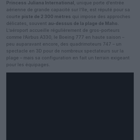
Princess Juliana International
, unique porte d’entrée
aérienne de grande capacité sur l’île, est réputé pour sa
courte
piste de 2 300 mètres
qui impose des approches
délicates, souvent
au-dessus de la plage de Maho.
L’aéroport accueille régulièrement de gros-porteurs
comme l’Airbus A330, le Boeing 777 en haute saison –
peu auparavant encore, des quadrimoteurs 747 – un
spectacle en 3D pour de nombreux spectateurs sur la
plage – mais sa configuration en fait un terrain exigeant
pour les équipages.