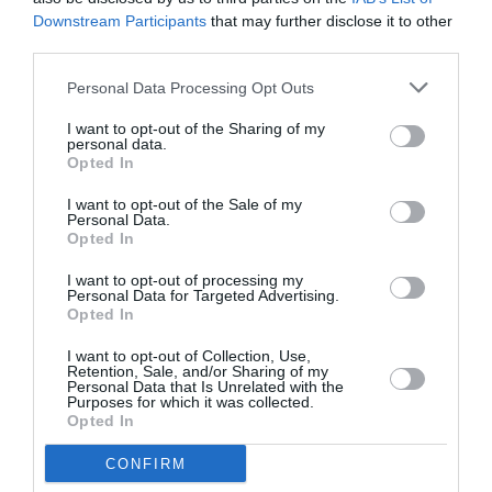
10 h 30 min
Downstream Participants
that may further disclose it to other
third parties.
J’ai vu des atterrissages bien plus violents qui n’ont
pas conduit à l’effondrement du train !
Personal Data Processing Opt Outs
Ici l’atterrissage fut un peu sec, mais de là à tout
casser, il y a une marge.
I want to opt-out of the Sharing of my
Mais c’est gentil de défendre….
personal data.
Opted In
RÉPONDRE
I want to opt-out of the Sale of my
Personal Data.
Opted In
I want to opt-out of processing my
Ah Bon ?
a commenté :
8 septembre 2025 - 21 h
Personal Data for Targeted Advertising.
15 min
Opted In
Heureusement que la commande à Boeing a été passée
I want to opt-out of Collection, Use,
récemment…
Retention, Sale, and/or Sharing of my
Personal Data that Is Unrelated with the
RÉPONDRE
Purposes for which it was collected.
Opted In
CONFIRM
Pas si cool
a commenté :
9 septembre 2025 - 8 h