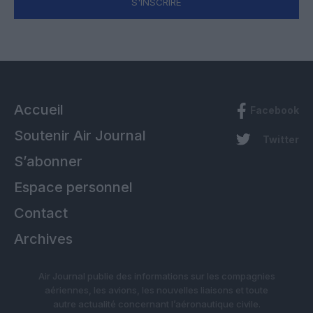
S'INSCRIRE
Accueil
Facebook
Soutenir Air Journal
Twitter
S’abonner
Espace personnel
Contact
Archives
Air Journal publie des informations sur les compagnies
aériennes, les avions, les nouvelles liaisons et toute
autre actualité concernant l’aéronautique civile.