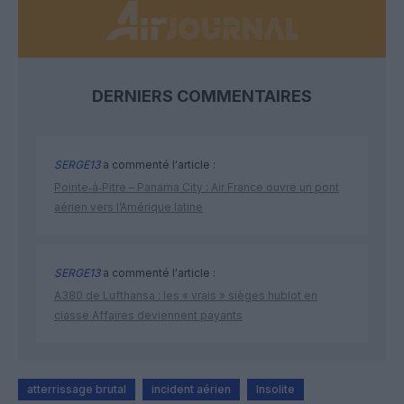
DERNIERS COMMENTAIRES
SERGE13
a commenté l'article :
Pointe‑à‑Pitre – Panama City : Air France ouvre un pont
aérien vers l’Amérique latine
SERGE13
a commenté l'article :
A380 de Lufthansa : les « vrais » sièges hublot en
classe Affaires deviennent payants
atterrissage brutal
incident aérien
Insolite