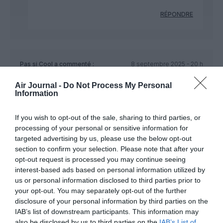
RÉPONDRE
Pas si Cool
a commenté :
8 septembre 2025 - 20 h
56 min
Air Journal -
Do Not Process My Personal
Là, l’avion a pris un sacré coup .. il va rentrer en pièces
Information
détachés à Calgary (Base de West jet).
Ce n’est pas que le train droit qui a souffert, mais toute la
If you wish to opt-out of the sale, sharing to third parties, or
structure de l’aile. Le choc a du être particulièrement violent.
processing of your personal or sensitive information for
Oui, cet aéroport accepte des B777, A330 ou A340, en fin de
targeted advertising by us, please use the below opt-out
traversée océanique (depuis AMS ou CDG).
section to confirm your selection. Please note that after your
MAIS, ils repartent avec une charge limitée et ils refont le
opt-out request is processed you may continue seeing
plein en Martinique pour Air France ou .?. pour KLM.
interest-based ads based on personal information utilized by
us or personal information disclosed to third parties prior to
RÉPONDRE
your opt-out. You may separately opt-out of the further
disclosure of your personal information by third parties on the
IAB’s list of downstream participants. This information may
pas convaincu
a commenté :
11 septembre 2025 -
also be disclosed by us to third parties on the
IAB’s List of