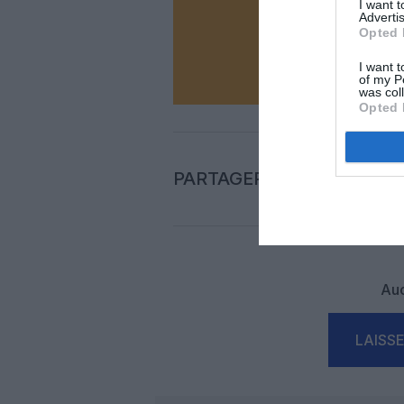
I want 
Advertis
Opted 
N
I want t
of my P
was col
Opted 
PARTAGER L'ARTICLE
Auc
LAISS