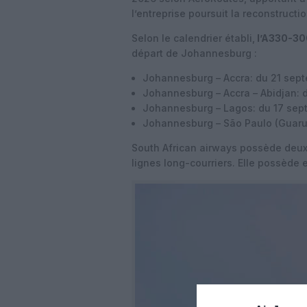
l’entreprise poursuit la reconstructi
Selon le calendrier établi,
l’A330-30
départ de
Johannesburg
:
Johannesburg – Accra
: du 21 sep
Johannesburg – Accra – Abidjan
: 
Johannesburg – Lagos
: du 17 sep
Johannesburg – São Paulo (Guaru
South African airways possède deux
lignes long-courriers. Elle possède 