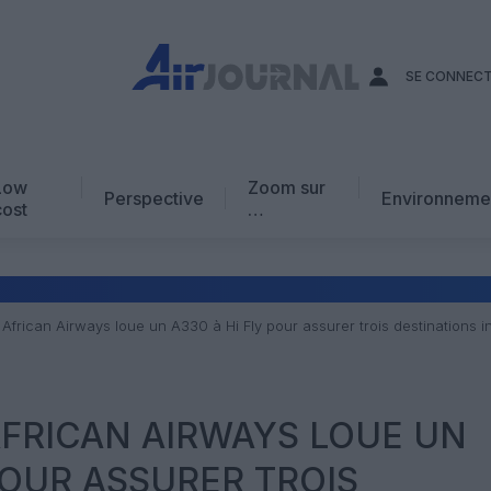
SE CONNEC
Low
Zoom sur
Perspective
Environneme
cost
…
Edito
En chiffres
Avis d’expert
African Airways loue un A330 à Hi Fly pour assurer trois destinations i
AJ Académie
Vidéo
AFRICAN AIRWAYS LOUE UN
POUR ASSURER TROIS