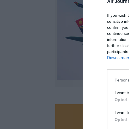
Air Journa
If you wish 
sensitive in
confirm you
continue se
information 
further disc
participants
Downstream 
Persona
I want t
Opted 
I want t
Vous ave
Opted 
Soutenez