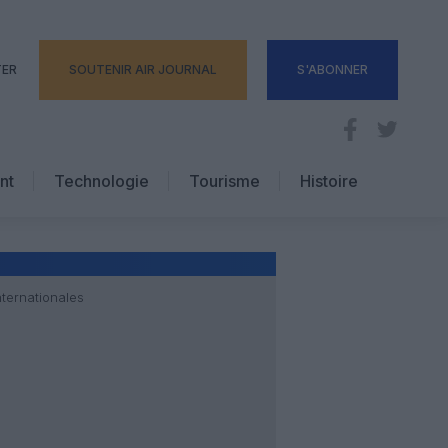
TER
SOUTENIR AIR JOURNAL
S'ABONNER
nt
Technologie
Tourisme
Histoire
Pratique
Hôtellerie
Voyages d’affaires
nternationales