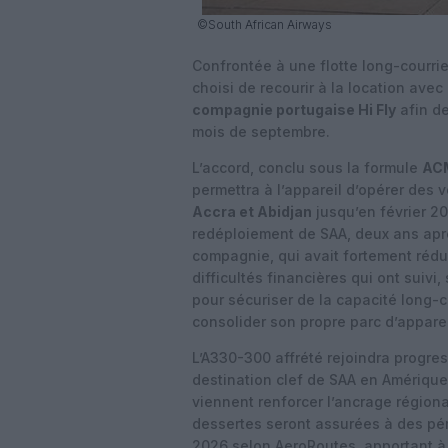
©South African Airways
Confrontée à une flotte long-courri
choisi de recourir à la location ave
compagnie portugaise Hi Fly
afin de
mois de septembre.
L’accord, conclu sous la formule
AC
permettra à l’appareil d’opérer des
Accra et Abidjan
jusqu’en
février 2
redéploiement de SAA, deux ans aprè
compagnie, qui avait fortement rédu
difficultés financières qui ont suivi
pour sécuriser de la capacité long-c
consolider son propre parc d’apparei
L’A330-300 affrété rejoindra progres
destination clef de SAA en Amérique 
viennent renforcer l’ancrage région
dessertes seront assurées à des pér
2026 selon AeroRoutes, apportant à 