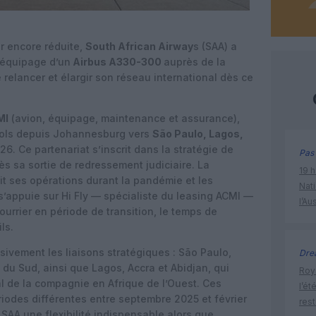
er encore réduite,
South African Airway
s
(SAA)
a
c équipage d’un
Airbus A330-300
auprès de la
 relancer et élargir son réseau international dès ce
MI
(avion, équipage, maintenance et assurance),
 vols depuis Johannesburg vers
São Paulo, Lagos,
026
. Ce partenariat s’inscrit dans la stratégie de
Pas 
s sa sortie de redressement judiciaire. La
19 h
it ses opérations durant la pandémie et les
Nati
, s’appuie sur Hi Fly — spécialiste du leasing ACMI —
l’Au
ourrier en période de transition, le temps de
ls.
sivement les liaisons stratégiques : São Paulo,
Dre
du Sud, ainsi que Lagos, Accra et Abidjan, qui
Roya
al de la compagnie en Afrique de l’Ouest. Ces
l’ét
iodes différentes entre septembre 2025 et février
res
SAA une flexibilité indispensable alors que