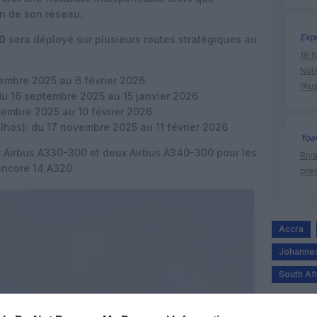
on de son réseau.
Expl
0
sera déployé sur plusieurs routes stratégiques au
19 h
Nati
tembre 2025 au 6 février 2026
l’Au
du 16 septembre 2025 au 15 janvier 2026
tembre 2025 au 10 février 2026
lhos)
: du 17 novembre 2025 au 11 février 2026
Yoa
 Airbus A330-300 et deux Airbus A340-300 pour les
Riy
encore 14 A320.
prem
Accra
Johanne
South Af