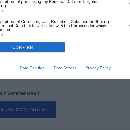
to opt-out of processing my Personal Data for Targeted
ing.
In
OUS SOUTENIR
o opt-out of Collection, Use, Retention, Sale, and/or Sharing
ersonal Data that Is Unrelated with the Purposes for which it
lected.
In
CONFIRM
Data Deletion
Data Access
Privacy Policy
Facebook
Twitter
Pinterest
LinkedIn
Email
Print
un commentaire !
ER UN COMMENTAIRE