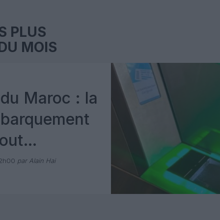
S PLUS
DU MOIS
du Maroc : la
mbarquement
out
 avec Pax
12h00
par Alain Hai