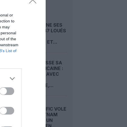
LIRE AUSSI
sonal or
INDIGO
ection to
ABANDONNE SES
ou may
BOEING 787 LOUÉS
 personal
À NORSE
out of the
ATLANTIC ET...
 downstream
B’s List of
ETIHAD TISSE SA
TOILE AFRICAINE :
ACCORDS AVEC
FASTJET
ZIMBABWE,...
CEBU PACIFIC VOLE
POUR VIETNAM
AIRLINES : UN
A320NEO EN...