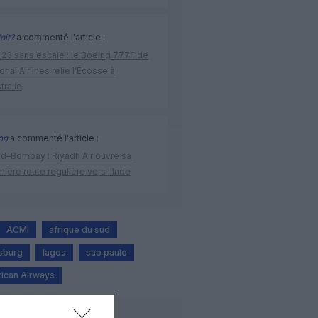
oit?
a commenté l'article :
 23 sans escale : le Boeing 777F de
onal Airlines relie l’Écosse à
stralie
nn
a commenté l'article :
ad–Bombay : Riyadh Air ouvre sa
ière route régulière vers l’Inde
ACMI
afrique du sud
sburg
lagos
sao paulo
rican Airways