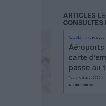
ARTICLES LE
CONSULTÉS 
Actualité
Info pratique
Aéroports 
carte d’e
passe au t
numérique
Publié le 2 août 2026 à 
12 commentaires
Check