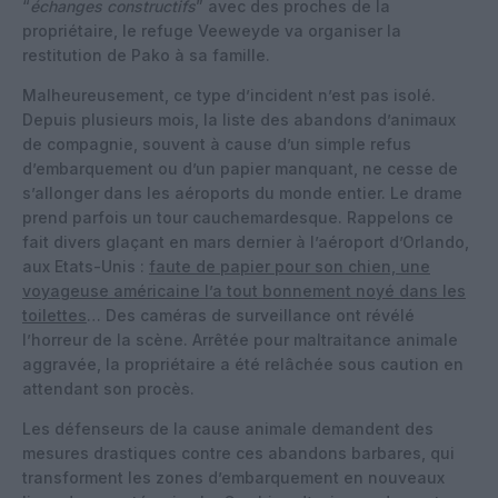
“
échanges constructifs
” avec des proches de la
propriétaire, le refuge Veeweyde va organiser la
restitution de Pako à sa famille.
Malheureusement, ce type d’incident n’est pas isolé.
Depuis plusieurs mois, la liste des abandons d’animaux
de compagnie, souvent à cause d’un simple refus
d’embarquement ou d’un papier manquant, ne cesse de
s’allonger dans les aéroports du monde entier. Le drame
prend parfois un tour cauchemardesque. Rappelons ce
fait divers glaçant en mars dernier à l’aéroport d’Orlando,
aux Etats-Unis :
faute de papier pour son chien, une
voyageuse américaine l’a tout bonnement noyé dans les
toilettes
… Des caméras de surveillance ont révélé
l’horreur de la scène. Arrêtée pour maltraitance animale
aggravée, la propriétaire a été relâchée sous caution en
attendant son procès.
Les défenseurs de la cause animale demandent des
mesures drastiques contre ces abandons barbares, qui
transforment les zones d’embarquement en nouveaux