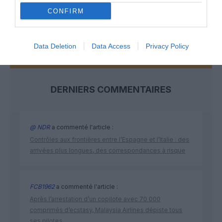
NOUS SOUTENIR
CONFIRM
Data Deletion
Data Access
Privacy Policy
DERNIERS COMMENTAIRES
@ NDR
a commenté l'article :
Contrôles aux frontières entre l’Espagne et l’Italie : des
arrivées plus longues, des correspondances à risque
FCB1962
a commenté l'article :
Après l’arrestation d’un copilote avec 70 000
comprimés d’ecstasy, Malaysia Airlines dépiste tous
ses pilotes