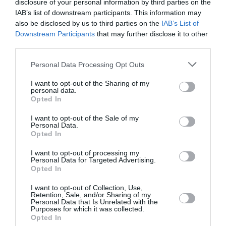
garde de la famille ou de personnes de confiance. L’envoyer
disclosure of your personal information by third parties on the
en taxi vers un refuge était suffisant pour lui donner bonne
IAB’s list of downstream participants. This information may
conscience, se disant que c’était toujours mieux que de
also be disclosed by us to third parties on the
IAB’s List of
l’abandonner dans un coin de l’aéroport ou de le noyer dans
Downstream Participants
that may further disclose it to other
les toilettes…
third parties.
RÉPONDRE
Personal Data Processing Opt Outs
I want to opt-out of the Sharing of my
personal data.
Opted In
LAISSER UN COMMENTAIRE
I want to opt-out of the Sale of my
Personal Data.
Opted In
FAIRE UN DON
I want to opt-out of processing my
Personal Data for Targeted Advertising.
Opted In
Appel aux lecteurs !
Soutenez Air Journal participez
à son
I want to opt-out of Collection, Use,
Retention, Sale, and/or Sharing of my
développement !
Personal Data that Is Unrelated with the
Purposes for which it was collected.
Opted In