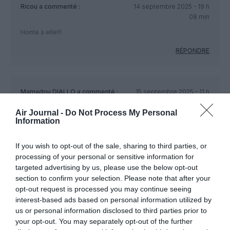
Ricou
a commenté :
14 septembre 2025 - 19 h
08 min
Honte à elle!!!
RÉPONDRE
Mamadou DIALLO
a commenté :
15 septembre 2025 - 11 h
07 min
Air Journal -
Do Not Process My Personal
Honte surtout aux apprentis sorciers qui ont créé ces races
Information
de chiens pathologiques juste par caprice esthétique (d’un
goût douteux) ou intentions mercantiles, sans le moindre
If you wish to opt-out of the sale, sharing to third parties, or
souci de la santé ou du bien-être à venir de ces animaux.
processing of your personal or sensitive information for
Ce n’est pas un hasard si ces chiens sont fréquemment
targeted advertising by us, please use the below opt-out
abandonnés ou maltraités: leurs acheteurs ne les adoptent
section to confirm your selection. Please note that after your
pas par amour des animaux mais par caprice éphémère,
opt-out request is processed you may continue seeing
effet de mode ou pour le paraître social.
interest-based ads based on personal information utilized by
Cette femme ne s’est même pas renseignée correctement
avant d’acheter son billet d’avion. Elle aurait au moins pu
us or personal information disclosed to third parties prior to
prévoir une solution alternative pour confier son chien à la
your opt-out. You may separately opt-out of the further