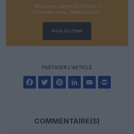
Vous avez apprécié l’article ?
Soutenez-nous, faites un don !
NOUS SOUTENIR
PARTAGER L'ARTICLE
Facebook
Twitter
Pinterest
LinkedIn
Email
Print
COMMENTAIRE(S)