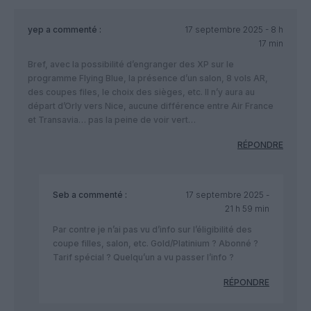
yep
a commenté :
17 septembre 2025 - 8 h
17 min
Bref, avec la possibilité d’engranger des XP sur le
programme Flying Blue, la présence d’un salon, 8 vols AR,
des coupes files, le choix des sièges, etc. Il n’y aura au
départ d’Orly vers Nice, aucune différence entre Air France
et Transavia… pas la peine de voir vert…
RÉPONDRE
Seb
a commenté :
17 septembre 2025 -
21 h 59 min
Par contre je n’ai pas vu d’info sur l’éligibilité des
coupe filles, salon, etc. Gold/Platinium ? Abonné ?
Tarif spécial ? Quelqu’un a vu passer l’info ?
RÉPONDRE