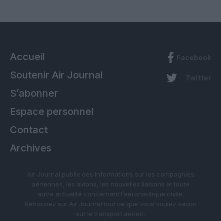
Accueil
Facebook
Soutenir Air Journal
Twitter
S’abonner
Espace personnel
Contact
Archives
Air Journal publie des informations sur les compagnies
aériennes, les avions, les nouvelles liaisons et toute
autre actualité concernant l’aéronautique civile.
Retrouvez sur Air Journal tout ce que vous voulez savoir
sur le transport aérien.