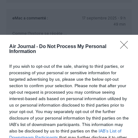
eMac
a commenté :
17 septembre 2025 - 9 h
49 min
Comme l’histoire se répète …
A l’ouverture de la base PN à TLS, il y avait 7 avions. Les
Air Journal -
Do Not Process My Personal
destinations étaient déjà pro ou prou celles que Transavia
Information
souhaite ouvrir, avec pour cette dernière l’allongement des
durée de vol : merci le NEO.
If you wish to opt-out of the sale, sharing to third parties, or
L’utilisation des coques était la navette, principalement, la
processing of your personal or sensitive information for
semaine et les “loisirs” le weekend.
targeted advertising by us, please use the below opt-out
section to confirm your selection. Please note that after your
TLS-SVL fonctionnait très bien. Destination week-end mais
opt-out request is processed you may continue seeing
aussi la liaison entre deux sites d’Airbus la semaine. Des
interest-based ads based on personal information utilized by
avions toujours pleins et sans concurrence.
us or personal information disclosed to third parties prior to
TLS-RAK. Une merveille ! Le seul RAK rentable pour AF.
your opt-out. You may separately opt-out of the further
TLS-ORY. Je ne présente pas la navette. Une des 5 lignes
disclosure of your personal information by third parties on the
“best of” en recette sur MC.
IAB’s list of downstream participants. This information may
TLS-ORN ou TLS-ALG. Uniquement l’été car, je cite “le
also be disclosed by us to third parties on the
IAB’s List of
marché est trop restreint”. Curieusement ces avions ont un
excellent remplissage.
Downstream Participants
that may further disclose it to other