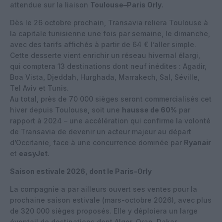
attendue sur la liaison
Toulouse–Paris Orly
.
Dès le 26 octobre prochain, Transavia reliera Toulouse à
la capitale tunisienne une fois par semaine, le dimanche,
avec des tarifs affichés à partir de 64 € l’aller simple.
Cette desserte vient enrichir un réseau hivernal élargi,
qui comptera 13 destinations dont neuf inédites : Agadir,
Boa Vista, Djeddah, Hurghada, Marrakech, Sal, Séville,
Tel Aviv et Tunis.
Au total, près de 70 000 sièges seront commercialisés cet
hiver depuis Toulouse, soit une
hausse de 60%
par
rapport à 2024 – une accélération qui confirme la volonté
de Transavia de devenir un acteur majeur au départ
d’Occitanie, face à une concurrence dominée par
Ryanair
et
easyJet
.
Saison estivale 2026, dont le Paris-Orly
La compagnie a par ailleurs ouvert ses ventes pour la
prochaine saison estivale (mars-octobre 2026), avec plus
de 320 000 sièges proposés. Elle y déploiera un large
éventail de destinations dont Alger, Oran, Dakar,