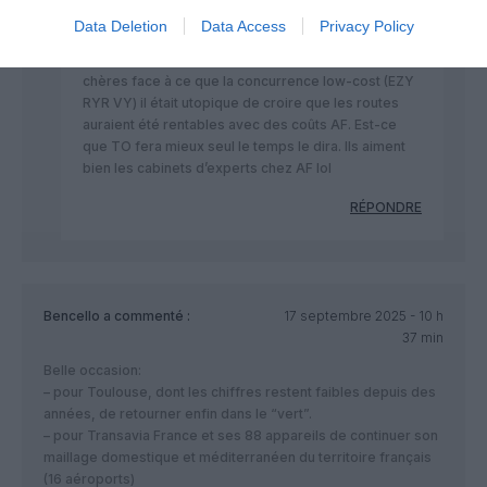
Victor Lima
a commenté :
17 septembre 2025 -
Data Deletion
Data Access
Privacy Policy
21 h 25 min
La base PN AF sur la province coutent bien trop
chères face à ce que la concurrence low-cost (EZY
RYR VY) il était utopique de croire que les routes
auraient été rentables avec des coûts AF. Est-ce
que TO fera mieux seul le temps le dira. Ils aiment
bien les cabinets d’experts chez AF lol
RÉPONDRE
Bencello
a commenté :
17 septembre 2025 - 10 h
37 min
Belle occasion:
– pour Toulouse, dont les chiffres restent faibles depuis des
années, de retourner enfin dans le “vert”.
– pour Transavia France et ses 88 appareils de continuer son
maillage domestique et méditerranéen du territoire français
(16 aéroports)