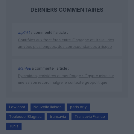
DERNIERS COMMENTAIRES
atplhkt
a commenté l'article :
Contrôles aux frontières entre l’Espagne et l’Italie : des
arrivées plus longues, des correspondances à risque
Manfou
a commenté l'article :
Pyramides, croisières et mer Rouge : l’Égypte mise sur
une saison record malgré le contexte géopolitique
Low cost
Nouvelle liaison
paris orly
Toulouse-Blagnac
transavia
Transavia France
Tunis