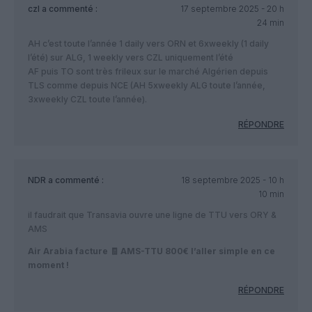
czl
a commenté :
17 septembre 2025 - 20 h
24 min
AH c’est toute l’année 1 daily vers ORN et 6xweekly (1 daily
l’été) sur ALG, 1 weekly vers CZL uniquement l’été
AF puis TO sont très frileux sur le marché Algérien depuis
TLS comme depuis NCE (AH 5xweekly ALG toute l’année,
3xweekly CZL toute l’année).
RÉPONDRE
NDR
a commenté :
18 septembre 2025 - 10 h
10 min
il faudrait que Transavia ouvre une ligne de TTU vers ORY &
AMS
Air Arabia facture 🧾 AMS-TTU 800€ l’aller simple en ce
moment !
RÉPONDRE