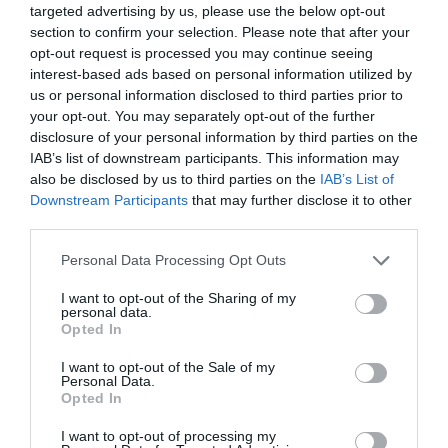
targeted advertising by us, please use the below opt-out
section to confirm your selection. Please note that after your
LAISSER UN COMMENTAIRE
opt-out request is processed you may continue seeing
interest-based ads based on personal information utilized by
us or personal information disclosed to third parties prior to
your opt-out. You may separately opt-out of the further
FAIRE UN DON
disclosure of your personal information by third parties on the
IAB’s list of downstream participants. This information may
Appel aux lecteurs !
also be disclosed by us to third parties on the
IAB’s List of
Downstream Participants
that may further disclose it to other
Soutenez Air Journal participez
à son
third parties.
développement !
Personal Data Processing Opt Outs
I want to opt-out of the Sharing of my
NOUS SOUTENIR
personal data.
Opted In
I want to opt-out of the Sale of my
Personal Data.
Opted In
I want to opt-out of processing my