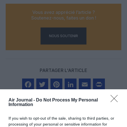
Vous avez apprécié l’article ?
Soutenez-nous, faites un don !
NOUS SOUTENIR
PARTAGER L'ARTICLE
Facebook
Twitter
Pinterest
LinkedIn
Email
Print
Air Journal -
Do Not Process My Personal
Information
If you wish to opt-out of the sale, sharing to third parties, or
Aucun commentaire !
processing of your personal or sensitive information for