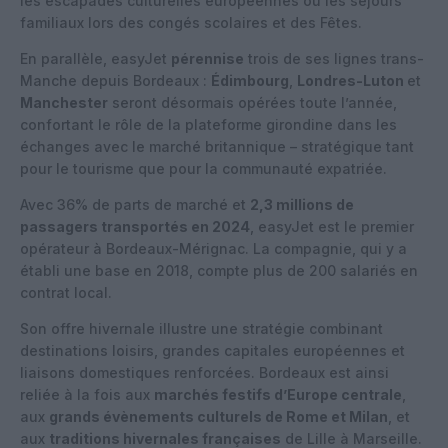
les escapades culturelles européennes ou les séjours
familiaux lors des congés scolaires et des Fêtes.
En parallèle, easyJet
pérennise
trois de ses lignes trans-
Manche depuis Bordeaux :
Édimbourg
,
Londres-Luton
et
Manchester
seront désormais opérées toute l’année,
confortant le rôle de la plateforme girondine dans les
échanges avec le marché britannique – stratégique tant
pour le tourisme que pour la communauté expatriée.
Avec 36% de parts de marché et
2,3 millions de
passagers transportés en 2024
, easyJet est le premier
opérateur à Bordeaux-Mérignac. La compagnie, qui y a
établi une base en 2018, compte plus de 200 salariés en
contrat local.
Son offre hivernale illustre une stratégie combinant
destinations loisirs, grandes capitales européennes et
liaisons domestiques renforcées. Bordeaux est ainsi
reliée à la fois aux
marchés festifs d’Europe centrale
,
aux
grands évènements culturels de Rome et Milan
, et
aux
traditions hivernales françaises
de Lille à Marseille.