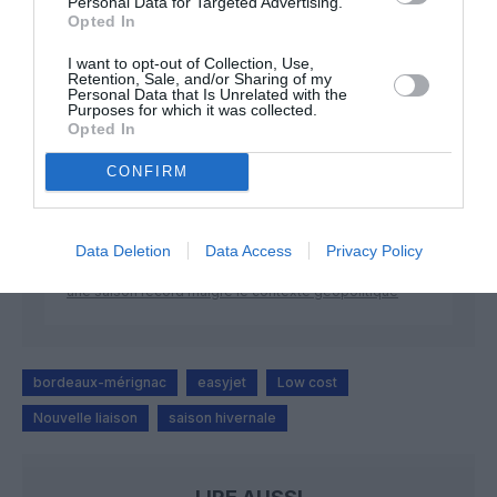
Personal Data for Targeted Advertising.
DERNIERS COMMENTAIRES
Opted In
I want to opt-out of Collection, Use,
Retention, Sale, and/or Sharing of my
Personal Data that Is Unrelated with the
atplhkt
a commenté l'article :
Purposes for which it was collected.
Opted In
Contrôles aux frontières entre l’Espagne et l’Italie : des
arrivées plus longues, des correspondances à risque
CONFIRM
Manfou
a commenté l'article :
Data Deletion
Data Access
Privacy Policy
Pyramides, croisières et mer Rouge : l’Égypte mise sur
une saison record malgré le contexte géopolitique
bordeaux-mérignac
easyjet
Low cost
Nouvelle liaison
saison hivernale