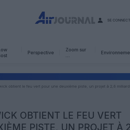
SE CONNEC
Low
Zoom sur
Perspective
Environneme
cost
…
Edito
En chiffres
Avis d’expert
ck obtient le feu vert pour une deuxième piste, un projet à 2,6 milliard
AJ Académie
Vidéo
CK OBTIENT LE FEU VERT
IÈME PISTE, UN PROJET À 2