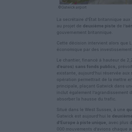
©Gatwick airport
La secrétaire d’État britannique aux
au projet de
deuxième piste
de l
’aé
gouvernement britannique.
Cette décision intervient alors que 
économique par des investissements 
Le chantier, financé à hauteur de 2,2
d’euros
)
sans fonds publics,
prévoi
existante, aujourd’hui réservée aux 
opération permettrait de la mettre e
principale, plaçant Gatwick dans un
inclut également l’agrandissement 
absorber la hausse du trafic.
Situé dans le West Sussex, à une
qu
Gatwick est aujourd’hui le
deuxièm
d’Europe à piste unique
, avec plus 
000 mouvements d’avions chaque ann