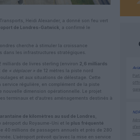
 Transports, Heidi Alexander, a donné son feu vert
roport de Londres-Gatwick
, a confirmé le
Londres cherche à stimuler la croissance
dans les infrastructures stratégiques.
 milliards de livres sterling (environ
2,6 milliards
Avia
t de
« déplacer »
de 12 mètres la piste nord
Part
roulages et aux situations de délestage. Cette
off
n service régulière, en complément de la piste
gar
e nouvelle dimension opérationnelle. Le projet
des terminaux et d’autres aménagements destinés à
ND
arantaine de kilomètres au sud de Londres
,
Aéro
e
aéroport du Royaume-Uni et le
plus fréquenté
d’e
de 40 millions de passagers annuels et près de 280
num
ée. L’aéroport prévoit qu’avec la mise en service