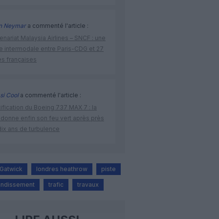
n Neymar
a commenté l'article :
enariat Malaysia Airlines – SNCF : une
re intermodale entre Paris-CDG et 27
es françaises
si Cool
a commenté l'article :
ification du Boeing 737 MAX 7 : la
 donne enfin son feu vert après près
dix ans de turbulence
Gatwick
londres heathrow
piste
andissement
trafic
travaux