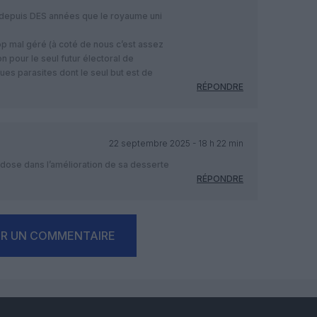
 depuis DES années que le royaume uni
rop mal géré (à coté de nous c’est assez
non pour le seul futur électoral de
ues parasites dont le seul but est de
.
RÉPONDRE
22 septembre 2025 - 18 h 22 min
e dose dans l’amélioration de sa desserte
RÉPONDRE
ER UN COMMENTAIRE