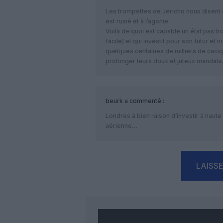
Les trompettes de Jericho nous disent
est ruiné et à l’agonie.
Voilà de quoi est capable un état pas t
facile) et qui investit pour son futur et 
quelques centaines de milliers de caciq
prolonger leurs doux et juteux mandats
beurk
a commenté :
Londres à bien raison d’investir à haut
aérienne…
LAISS