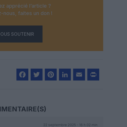
z apprécié l’article ?
-nous, faites un don !
OUS SOUTENIR
Facebook
Twitter
Pinterest
LinkedIn
Email
Print
MENTAIRE(S)
22 septembre 2025 - 16 h 02 min