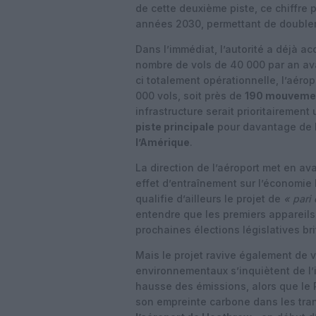
de cette deuxième piste, ce chiffre 
années 2030, permettant de doubler 
Dans l’immédiat, l’autorité a déjà a
nombre de vols de 40 000 par an avan
ci totalement opérationnelle, l’aér
000 vols, soit près de
190 mouvemen
infrastructure serait prioritairement 
piste principale
pour davantage de
l’Amérique
.
La direction de l’aéroport met en ava
effet d’entraînement sur l’économi
qualifie d’ailleurs le projet de
« pari
entendre que les premiers appareils 
prochaines élections législatives br
Mais le projet ravive également de v
environnementaux s’inquiètent de l’im
hausse des émissions, alors que le
son empreinte carbone dans les trans