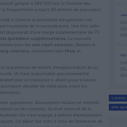
pourrait grimper à 389 000 vols à l’horizon des
la fréquentation jusqu’à 80 millions de passagers.
Jea
ccordé à Gatwick la possibilité d’augmenter son
Part
t l’ouverture de la seconde piste. Une fois celle-
off
oport disposerait d’une marge supplémentaire de 70
gar
ts quotidiens
supplémentaires
. La nouvelle
utilisée pour les
vols court-courriers
, libérant la
long-courriers
, notamment vers
l’Asie
et
Pas 
Cert
nt la promesse de milliers d’emplois induits et un
FAA
e locale. Un haut responsable gouvernemental
de 
 évident pour la croissance »,
allant jusqu’à laisser
pourraient décoller de cette piste avant les
itanniques.
Londres 
ives oppositions. Associations locales et militants
plan agr
pact sur les riverains, du bruit accru et de la
 Royaume-Uni s’est engagé à réduire drastiquement
ports. Ce débat fait écho à celui de l’extension de