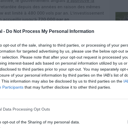
’année, le gouvernement anglais
a approuvé la
retardée depuis des années en raison des mêmes
w est limité à 480 000 vols par an. L’investissement
n accueillir jusqu’à
720 000 par an
.
es opérant à l’aéroport de Londres Gatwick en 2025
l -
Do Not Process My Personal Information
es internationales, de transporteurs low cost, et
de la saturation d’Heathrow. Parmi elles, on trouve
to opt-out of the sale, sharing to third parties, or processing of your per
rs pour les vols domestiques et européens low cost
formation for targeted advertising by us, please use the below opt-out s
ec des vols réguliers, incluant des lignes long-
r selection. Please note that after your opt-out request is processed y
ment Gatwick depuis Paris,
Gulf Air
, qui a lancé en
eing interest-based ads based on personal information utilized by us or
ïn et Gatwick avec des Boeing 787-9,
Kenya
disclosed to third parties prior to your opt-out. You may separately opt-
let 2025 après une longue absence, avec des vols
losure of your personal information by third parties on the IAB’s list of
ius, Air China, Air India, Norse Atlantic
et d’autres
. This information may also be disclosed by us to third parties on the
IA
Participants
that may further disclose it to other third parties.
l Data Processing Opt Outs
o opt-out of the Sharing of my personal data.