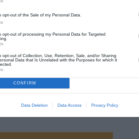
In
o opt-out of the Sale of my Personal Data.
In
to opt-out of processing my Personal Data for Targeted
ing.
In
o opt-out of Collection, Use, Retention, Sale, and/or Sharing
ersonal Data that Is Unrelated with the Purposes for which it
lected.
In
CONFIRM
Data Deletion
Data Access
Privacy Policy
ebook/Londres-Gatwick