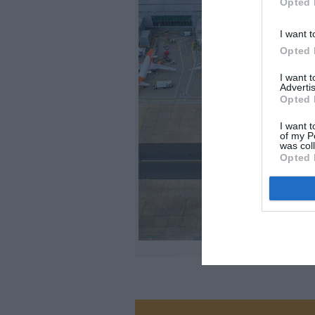
Opted 
I want t
Opted 
I want 
Advertis
Opted 
I want t
of my P
was col
Opted 
@Fac