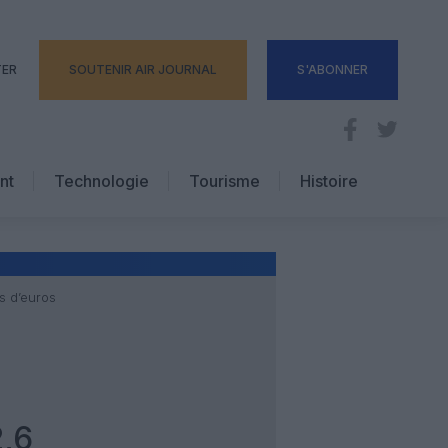
TER
SOUTENIR AIR JOURNAL
S'ABONNER
nt
Technologie
Tourisme
Histoire
Pratique
Hôtellerie
Voyages d’affaires
s d’euros
,6