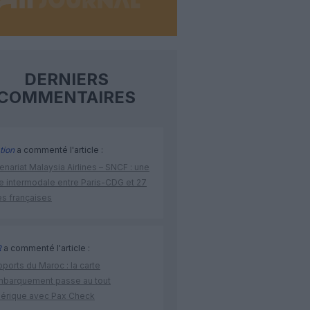
DERNIERS
COMMENTAIRES
tion
a commenté l'article :
enariat Malaysia Airlines – SNCF : une
re intermodale entre Paris-CDG et 27
es françaises
R
a commenté l'article :
ports du Maroc : la carte
mbarquement passe au tout
érique avec Pax Check