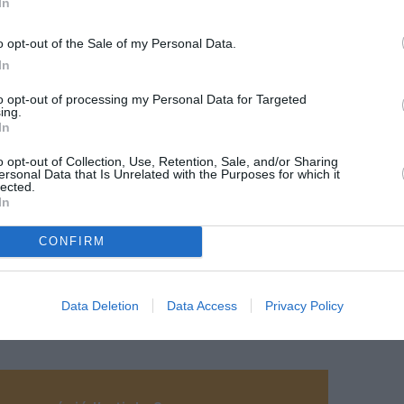
In
o opt-out of the Sale of my Personal Data.
In
to opt-out of processing my Personal Data for Targeted
ing.
In
o opt-out of Collection, Use, Retention, Sale, and/or Sharing
ersonal Data that Is Unrelated with the Purposes for which it
lected.
In
CONFIRM
roport de La Réunion
Data Deletion
Data Access
Privacy Policy