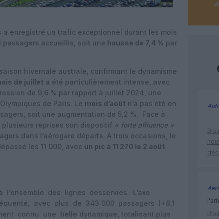
s
a enregistré un trafic exceptionnel durant les mois
6 passagers accueillis, soit une
hausse de 7,4 %
par
 saison hivernale australe, confirmant le dynamisme
ois de juillet
a été particulièrement intense, avec
ession de 9,6 % par rapport à juillet 2024, une
 Olympiques de Paris. Le
mois d’août
n’a pas été en
Autr
ssagers, soit une augmentation de 5,2 %. Face à
:
à plusieurs reprises son dispositif
« forte affluence »
Brux
sagers dans l’aérogare départs. À trois occasions, le
nouv
épassé les 11 000, avec
un pic à 11 270 le 2 août
déc
Aéro
 à l’ensemble des lignes desservies. L’axe
l'art
réquenté, avec plus de 343 000 passagers (+8,1
Brux
ent connu une belle dynamique, totalisant plus