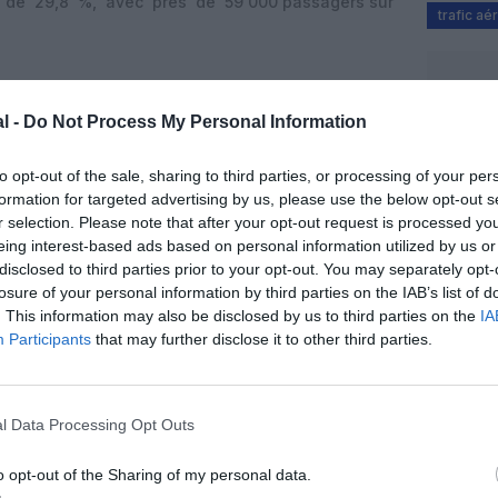
 de 29,8 %, avec près de 59 000 passagers sur
trafic aé
traité 20 505 tonnes entre janvier et août, soit une
l -
Do Not Process My Personal Information
té des flux concerne l’axe Réunion-Hexagone
Maurice (3.031 tonnes), Réunion–Bangkok (1.409
to opt-out of the sale, sharing to third parties, or processing of your per
nnes). Les importations progressent de 3,8 %,
formation for targeted advertising by us, please use the below opt-out s
matériels destinés à la réparation des lignes
r selection. Please note that after your opt-out request is processed y
cyclone Garance. En revanche, les
exportations
eing interest-based ads based on personal information utilized by us or
en raison de la baisse des
expéditions fruitières
,
disclosed to third parties prior to your opt-out. You may separately opt-
 exportations d’ananas.
losure of your personal information by third parties on the IAB’s list of
. This information may also be disclosed by us to third parties on the
IA
Participants
that may further disclose it to other third parties.
l Data Processing Opt Outs
o opt-out of the Sharing of my personal data.