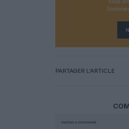
Vous ave
Soutenez
N
PARTAGER L'ARTICLE
COM
martien
a commenté :