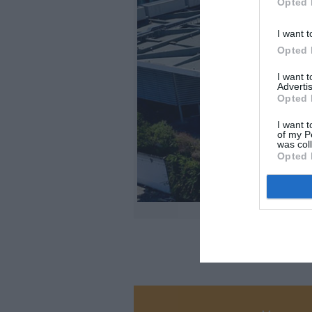
Opted 
I want t
Opted 
I want 
Advertis
Opted 
I want t
of my P
was col
Opted 
©Aé