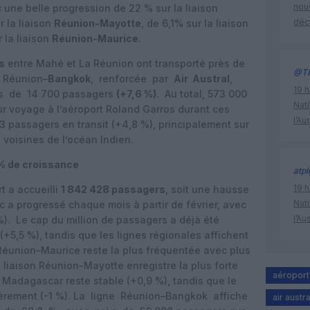
nouv
 une belle progression de 22 % sur la liaison
déc
r la liaison
Réunion-Mayotte
, de 6,1% sur la liaison
 la liaison
Réunion-Maurice
.
s
entre Mahé et La Réunion ont transporté près de
@Ti
e Réunion–
Bangkok
, renforcée par
Air Austral
,
19 h
ès de 14 700 passagers
(+7,6 %).
Au total, 573 000
Nati
r voyage à l’aéroport Roland Garros durant ces
l’Au
3 passagers en transit (+4,8 %), principalement sur
s voisines de l’océan Indien.
 % de croissance
atpl
19 h
t a accueilli
1 842 428 passagers
, soit une hausse
Nati
ic a progressé chaque mois à partir de février, avec
l’Au
%). Le cap du million de passagers a déjà été
+5,5 %), tandis que les lignes régionales affichent
 Réunion–Maurice reste la plus fréquentée avec plus
 liaison Réunion-Mayotte enregistre la plus forte
aéroport
s Madagascar reste stable (+0,9 %), tandis que le
gèrement (-1 %). La ligne Réunion–Bangkok affiche
air austra