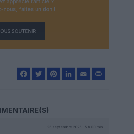
z apprécié l’article ?
-nous, faites un don !
OUS SOUTENIR
Facebook
Twitter
Pinterest
LinkedIn
Email
Print
MENTAIRE(S)
25 septembre 2025 - 5 h 00 min