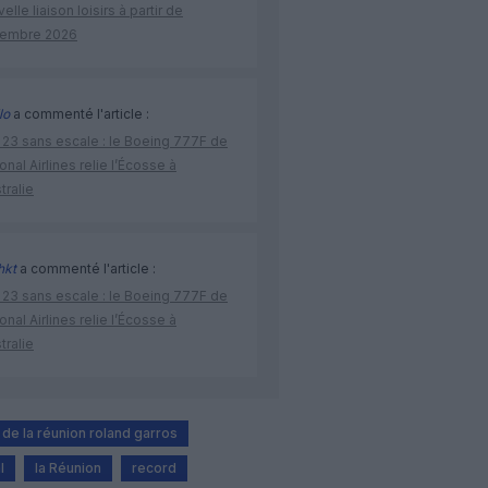
elle liaison loisirs à partir de
embre 2026
lo
a commenté l'article :
 23 sans escale : le Boeing 777F de
onal Airlines relie l’Écosse à
stralie
hkt
a commenté l'article :
 23 sans escale : le Boeing 777F de
onal Airlines relie l’Écosse à
stralie
 de la réunion roland garros
l
la Réunion
record