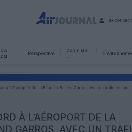
SE CONNEC
Low
Zoom sur
Perspective
Environneme
cost
…
Edito
En chiffres
Avis d’expert
ecord à l’aéroport de La Réunion-Roland Garros, avec un trafic en haus
AJ Académie
Vidéo
ORD À L’AÉROPORT DE LA
D GARROS, AVEC UN TRAF