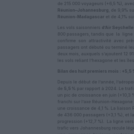
de 215 000 voyageurs (+6,5 %), avec
Réunion–Johannesburg
, de 9,9% su
Réunion-Madagascar
et de 4,1% sur
Les vols saisonniers
d’Air Seychelle
800 passagers, tandis que la lign
confirme son attractivité avec pr
passagers ont débuté ou terminé leu
deux mois, auxquels s’ajoutent 12 91
les vols reliant l’hexagone et les île
Bilan des huit premiers mois : +5,5
Depuis le début de l’année, l’aéropor
de
5,5 %
par rapport à 2024. Le traf
un pic de croissance en juin (+10,3 
franchi sur l’axe Réunion-Hexagone (
une croissance de 4,1 %. La liaison
de 436 000 passagers (+3,1 %), et la
progression (+12,7 %). La ligne ver
trafic vers Johannesburg recule lé