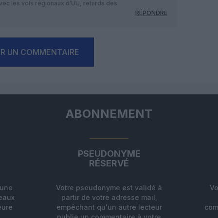
vec les vols régionaux d’UU, retards des
RÉPONDRE
ER UN COMMENTAIRE
ABONNEMENT
PSEUDONYME
RÉSERVÉ
'une
Votre pseudonyme est validé à
Vo
deaux
partir de votre adresse mail,
eure
empêchant qu'un autre lecteur
com
.
publie un commentaire à votre