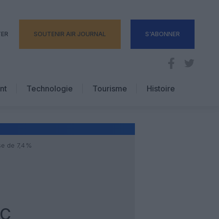
TER
SOUTENIR AIR JOURNAL
S'ABONNER
nt
Technologie
Tourisme
Histoire
Pratique
Hôtellerie
Voyages d’affaires
se de 7,4 %
IC