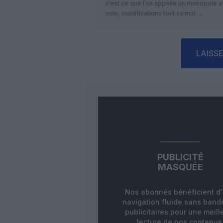
c’est ce que l’on appelle un monopole a
vols, modifications tout azimut….
LAISS
PUBLICITÉ
MASQUÉE
Nos abonnés bénéficient d
navigation fluide sans ban
publicitaires pour une meill
lecture de nos contenus