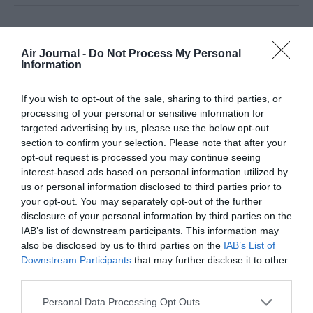
COMMENTAIRE(S)
Air Journal -
Do Not Process My Personal
Information
EX IT13
a commenté :
27 septembre 2025 - 19 h
If you wish to opt-out of the sale, sharing to third parties, or
28 min
processing of your personal or sensitive information for
targeted advertising by us, please use the below opt-out
La seule solution c est de les détruire des leur localisation ,
section to confirm your selection. Please note that after your
inutile de tourner et virer , pas de faiblesse , tu n est pas chez
toi tu saute ,ça en refroidirait pas mal , un peu de coui…s que
opt-out request is processed you may continue seeing
diable , un pays n a pas hésité a dégommer un avion Russe ,
interest-based ads based on personal information utilized by
depuis pas de nouvelle incursion , !!!!
us or personal information disclosed to third parties prior to
your opt-out. You may separately opt-out of the further
RÉPONDRE
disclosure of your personal information by third parties on the
IAB’s list of downstream participants. This information may
also be disclosed by us to third parties on the
IAB’s List of
Downstream Participants
that may further disclose it to other
LAISSER UN COMMENTAIRE
third parties.
Personal Data Processing Opt Outs