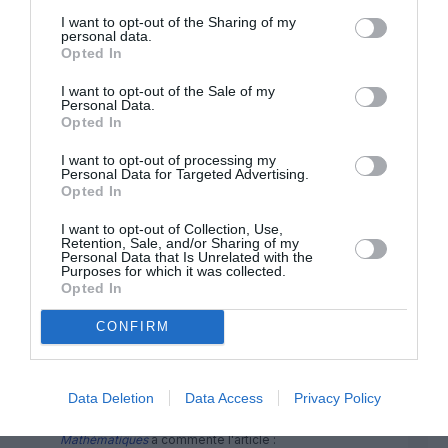
FAIRE UN DON
I want to opt-out of the Sharing of my
personal data.
Opted In
Appel aux lecteurs !
I want to opt-out of the Sale of my
Soutenez Air Journal participez
à son
Personal Data.
Opted In
développement !
I want to opt-out of processing my
Personal Data for Targeted Advertising.
Opted In
NOUS SOUTENIR
I want to opt-out of Collection, Use,
Retention, Sale, and/or Sharing of my
Personal Data that Is Unrelated with the
Purposes for which it was collected.
Opted In
CONFIRM
DERNIERS COMMENTAIRES
Data Deletion
Data Access
Privacy Policy
Mathématiques
a commenté l'article :