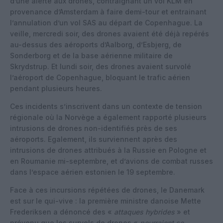
d’une alerte aux drones, contraignant un vol KLM en
provenance d’Amsterdam à faire demi-tour et entrainant
l’annulation d’un vol SAS au départ de Copenhague. La
veille, mercredi soir, des drones avaient été déjà repérés
au-dessus des aéroports d’Aalborg, d’Esbjerg, de
Sonderborg et de la base aérienne militaire de
Skrydstrup. Et lundi soir, des drones avaient survolé
l’aéroport de Copenhague, bloquant le trafic aérien
pendant plusieurs heures.
Ces incidents s’inscrivent dans un contexte de tension
régionale où la Norvège a également rapporté plusieurs
intrusions de drones non-identifiés près de ses
aéroports. Egalement, ils surviennent après des
intrusions de drones attribués à la Russie en Pologne et
en Roumanie mi-septembre, et d’avions de combat russes
dans l’espace aérien estonien le 19 septembre.
Face à ces incursions répétées de drones, le Danemark
est sur le qui-vive : la première ministre danoise Mette
Frederiksen a dénoncé des «
attaques hybrides
» et
prévenu que les survols de drones «
pourraient se