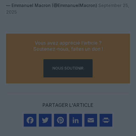
— Emmanuel Macron (@EmmanuelMacron)
September 25,
2025
Vous avez apprécié l’article ?
Soutenez-nous, faites un don !
NOUS SOUTENIR
PARTAGER L'ARTICLE
Facebook
Twitter
Pinterest
LinkedIn
Email
Print