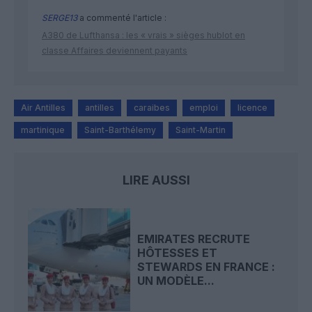
SERGE13
a commenté l'article :
A380 de Lufthansa : les « vrais » sièges hublot en
classe Affaires deviennent payants
Air Antilles
antilles
caraibes
emploi
licence
martinique
Saint-Barthélemy
Saint-Martin
LIRE AUSSI
EMIRATES RECRUTE
HÔTESSES ET
STEWARDS EN FRANCE :
UN MODÈLE...