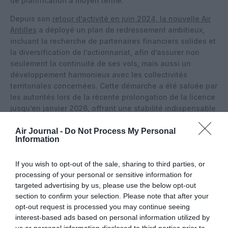
de planification à moyen terme.
Depuis son
retour d’activité en juin 2024, la nouvelle Air
Antilles
a déployé un plan de redressement ambitieux,
incluant la recherche de partenaires financiers solides et
la diversification de l’actionnariat, afin d’assurer non
seulement la continuité de ses vols, mais aussi un
développement harmonieux avec les collectivités
territoriales concernées. Cette démarche a été saluée par
les autorités lors de la récente prolongation de la licence
jusqu’en janvier 2026, offrant une stabilité indispensable
pour préparer l’avenir.
Air Journal -
Do Not Process My Personal
Information
If you wish to opt-out of the sale, sharing to third parties, or
processing of your personal or sensitive information for
targeted advertising by us, please use the below opt-out
section to confirm your selection. Please note that after your
opt-out request is processed you may continue seeing
interest-based ads based on personal information utilized by
us or personal information disclosed to third parties prior to