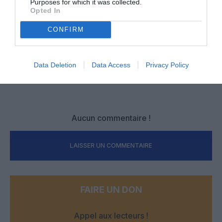
Purposes for which it was collected.
Opted In
PARTAGER L'ARTICLE
CONFIRM
Data Deletion
Data Access
Privacy Policy
Facebook
Twitter
Pinterest
LinkedIn
Email
Print
Aucun commentaire !
LAISSER UN COMMENTAIRE
FAIRE UN DON
Appel aux lecteurs !