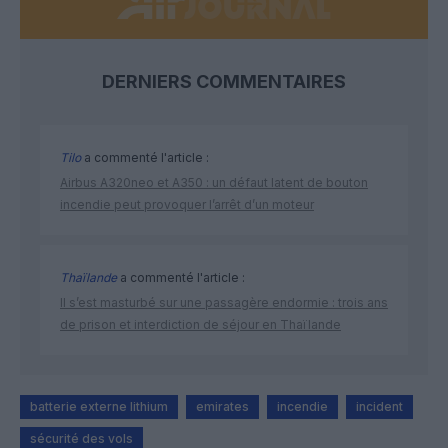
DERNIERS COMMENTAIRES
Tilo
a commenté l'article :
Airbus A320neo et A350 : un défaut latent de bouton
incendie peut provoquer l’arrêt d’un moteur
Thaïlande
a commenté l'article :
Il s’est masturbé sur une passagère endormie : trois ans
de prison et interdiction de séjour en Thaïlande
batterie externe lithium
emirates
incendie
incident
sécurité des vols