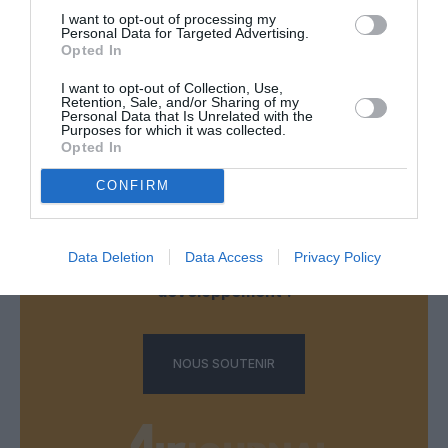
I want to opt-out of processing my
Personal Data for Targeted Advertising.
Aucun commentaire !
Opted In
I want to opt-out of Collection, Use,
LAISSER UN COMMENTAIRE
Retention, Sale, and/or Sharing of my
Personal Data that Is Unrelated with the
Purposes for which it was collected.
Opted In
FAIRE UN DON
CONFIRM
Appel aux lecteurs !
Data Deletion
Data Access
Privacy Policy
Soutenez Air Journal participez
à son
développement !
NOUS SOUTENIR