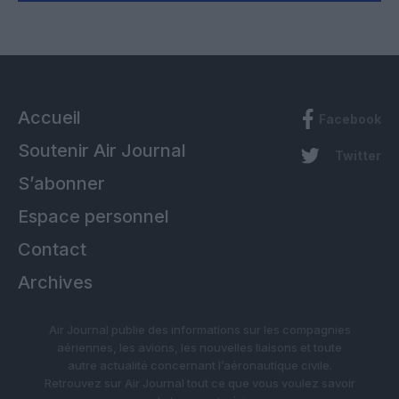
Accueil
Facebook
Soutenir Air Journal
Twitter
S’abonner
Espace personnel
Contact
Archives
Air Journal publie des informations sur les compagnies
aériennes, les avions, les nouvelles liaisons et toute
autre actualité concernant l’aéronautique civile.
Retrouvez sur Air Journal tout ce que vous voulez savoir