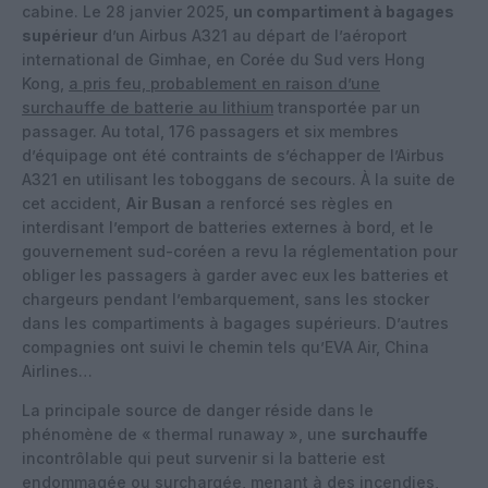
cabine. Le 28 janvier 2025,
un compartiment à bagages
supérieur
d’un Airbus A321 au départ de l’aéroport
international de Gimhae, en Corée du Sud vers Hong
Kong,
a pris feu, probablement en raison d’une
surchauffe de batterie au lithium
transportée par un
passager. Au total, 176 passagers et six membres
d’équipage ont été contraints de s’échapper de l’Airbus
A321 en utilisant les toboggans de secours. À la suite de
cet accident,
Air Busan
a renforcé ses règles en
interdisant l’emport de batteries externes à bord, et le
gouvernement sud-coréen a revu la réglementation pour
obliger les passagers à garder avec eux les batteries et
chargeurs pendant l’embarquement, sans les stocker
dans les compartiments à bagages supérieurs. D’autres
compagnies ont suivi le chemin tels qu’EVA Air, China
Airlines…
La principale source de danger réside dans le
phénomène de « thermal runaway », une
surchauffe
incontrôlable qui peut survenir si la batterie est
endommagée ou surchargée, menant à des incendies,