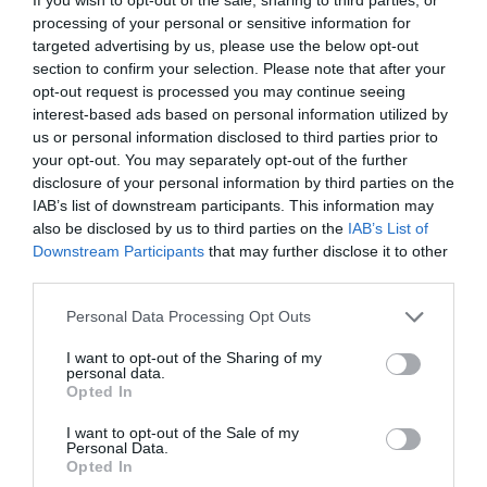
©Emirates
processing of your personal or sensitive information for
targeted advertising by us, please use the below opt-out
section to confirm your selection. Please note that after your
opt-out request is processed you may continue seeing
Vous avez apprécié l’article ?
interest-based ads based on personal information utilized by
Soutenez-nous, faites un don !
us or personal information disclosed to third parties prior to
your opt-out. You may separately opt-out of the further
disclosure of your personal information by third parties on the
IAB’s list of downstream participants. This information may
NOUS SOUTENIR
also be disclosed by us to third parties on the
IAB’s List of
Downstream Participants
that may further disclose it to other
third parties.
Personal Data Processing Opt Outs
PARTAGER L'ARTICLE
I want to opt-out of the Sharing of my
personal data.
Opted In
I want to opt-out of the Sale of my
Facebook
Twitter
Pinterest
LinkedIn
Email
Print
Personal Data.
Opted In