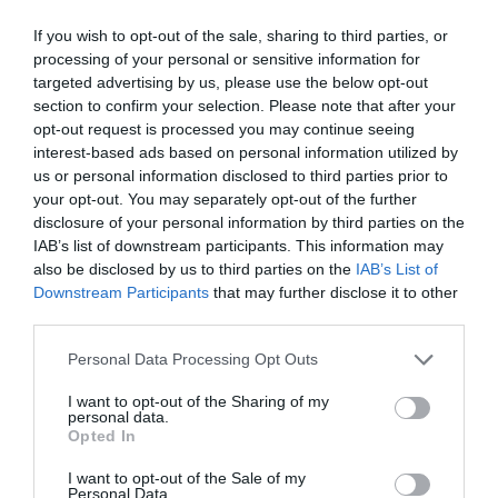
min
If you wish to opt-out of the sale, sharing to third parties, or
Your countries are going to hell ! 🤣🤣🤣
processing of your personal or sensitive information for
targeted advertising by us, please use the below opt-out
RÉPONDRE
section to confirm your selection. Please note that after your
opt-out request is processed you may continue seeing
interest-based ads based on personal information utilized by
us or personal information disclosed to third parties prior to
LAISSER UN COMMENTAIRE
your opt-out. You may separately opt-out of the further
disclosure of your personal information by third parties on the
IAB’s list of downstream participants. This information may
also be disclosed by us to third parties on the
IAB’s List of
FAIRE UN DON
Downstream Participants
that may further disclose it to other
third parties.
Appel aux lecteurs !
Personal Data Processing Opt Outs
Soutenez Air Journal participez
à son
développement !
I want to opt-out of the Sharing of my
personal data.
Opted In
NOUS SOUTENIR
I want to opt-out of the Sale of my
Personal Data.