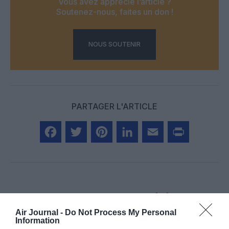
Vous avez apprécié l’article ?
Soutenez-nous, faites un don !
NOUS SOUTENIR
PARTAGER L'ARTICLE
Facebook
Twitter
Pinterest
LinkedIn
Email
Print
COMMENTAIRE(S)
Air Journal -
Do Not Process My Personal
Information
Nico9
a commenté :
2 octobre 2025 - 3 h 38