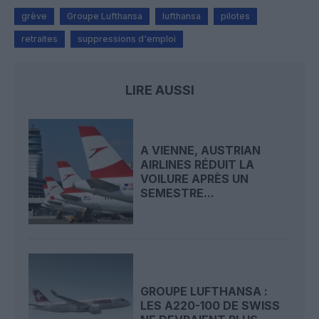
grève
Groupe Lufthansa
lufthansa
pilotes
retraites
suppressions d'emploi
LIRE AUSSI
A VIENNE, AUSTRIAN
AIRLINES RÉDUIT LA
VOILURE APRÈS UN
SEMESTRE...
GROUPE LUFTHANSA :
LES A220-100 DE SWISS