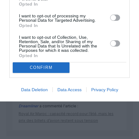
Opted In
I want to opt-out of processing my
Personal Data for Targeted Advertising.
Opted In
I want to opt-out of Collection, Use,
Retention, Sale, and/or Sharing of my
DERNIERS COMMENTAIRES
Personal Data that Is Unrelated with the
Purposes for which it was collected.
Opted In
CONFIRM
Pas si Cool
a commenté l'article :
19 h 23 sans escale : le Boeing 777F de National
Airlines relie l’Écosse à l’Australie
Data Deletion
Data Access
Privacy Policy
Dreamliner
a commenté l'article :
Royal Air Maroc : capacité record pour l’été, mais les
prix des billets d’avion restent sous tension