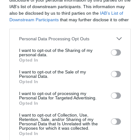
disclosure of your personal information by third parties on the
IAB’s list of downstream participants. This information may
also be disclosed by us to third parties on the
IAB’s List of
Downstream Participants
that may further disclose it to other
Facebook
Twitter
Pinterest
LinkedIn
Email
Print
third parties.
Personal Data Processing Opt Outs
Aucun commentaire !
I want to opt-out of the Sharing of my
personal data.
Opted In
LAISSER UN COMMENTAIRE
I want to opt-out of the Sale of my
Personal Data.
Opted In
FAIRE UN DON
I want to opt-out of processing my
Personal Data for Targeted Advertising.
Opted In
Appel aux lecteurs !
I want to opt-out of Collection, Use,
Soutenez Air Journal participez
à son
Retention, Sale, and/or Sharing of my
Personal Data that Is Unrelated with the
développement !
Purposes for which it was collected.
Opted In