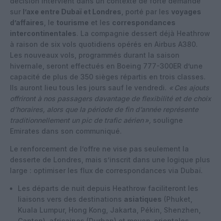
décision intervient dans un contexte de forte demande
sur
l’axe entre Dubaï et Londres
, porté par les
voyages
d’affaires
, le
tourisme
et les
correspondances
intercontinentales
. La compagnie dessert déjà Heathrow
à raison de
six vols quotidiens opérés en Airbus A380
.
Les nouveaux vols, programmés durant la saison
hivernale, seront effectués en
Boeing 777-300ER
d’une
capacité de plus de 350 sièges répartis en trois classes.
Ils auront lieu tous les jours sauf le vendredi.
« Ces ajouts
offriront à nos passagers davantage de flexibilité et de choix
d’horaires, alors que la période de fin d’année représente
traditionnellement un pic de trafic aérien »,
souligne
Emirates dans son communiqué.
Le renforcement de l’offre ne vise pas seulement la
desserte de Londres, mais s’inscrit dans une logique plus
large :
optimiser les flux de correspondances via Dubaï
.
Les départs de nuit depuis Heathrow faciliteront les
liaisons vers des destinations
asiatiques
(Phuket,
Kuala Lumpur, Hong Kong, Jakarta, Pékin, Shenzhen,
Canton), africaines (Durban) et moyen-orientales