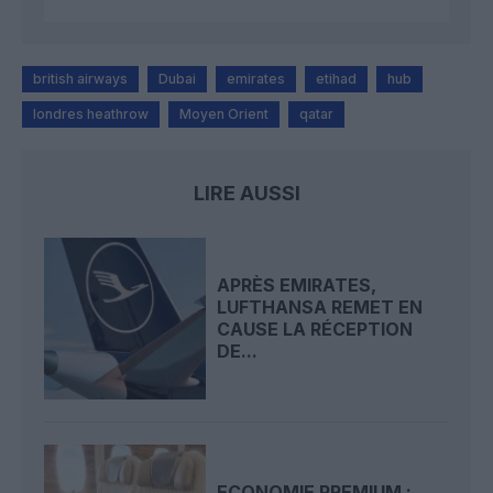
british airways
Dubai
emirates
etihad
hub
londres heathrow
Moyen Orient
qatar
LIRE AUSSI
APRÈS EMIRATES,
LUFTHANSA REMET EN
CAUSE LA RÉCEPTION
DE...
ECONOMIE PREMIUM :