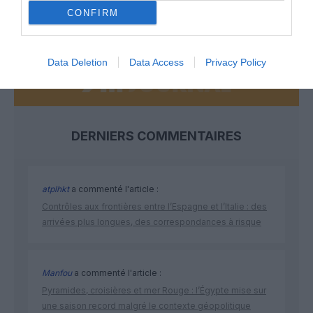
CONFIRM
NOUS SOUTENIR
Data Deletion
Data Access
Privacy Policy
DERNIERS COMMENTAIRES
atplhkt
a commenté l'article :
Contrôles aux frontières entre l’Espagne et l’Italie : des
arrivées plus longues, des correspondances à risque
Manfou
a commenté l'article :
Pyramides, croisières et mer Rouge : l’Égypte mise sur
une saison record malgré le contexte géopolitique