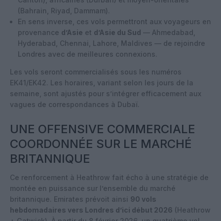
(Bahrain, Riyad, Dammam).
En sens inverse, ces vols permettront aux voyageurs en
provenance
d’Asie
et
d’Asie du Sud
— Ahmedabad,
Hyderabad, Chennai, Lahore, Maldives — de rejoindre
Londres avec de meilleures connexions.
Les vols seront commercialisés sous les numéros
EK41/EK42. Les horaires, variant selon les jours de la
semaine, sont ajustés pour s’intégrer efficacement aux
vagues de correspondances à Dubaï.
UNE OFFENSIVE COMMERCIALE
COORDONNÉE SUR LE MARCHÉ
BRITANNIQUE
Ce renforcement à Heathrow fait écho à une stratégie de
montée en puissance sur l’ensemble du marché
britannique. Emirates prévoit ainsi
90 vols
hebdomadaires vers Londres d’ici début 2026
(Heathrow
+ Gatwick). À partir du
8 février 2026
, un
quatrième vol