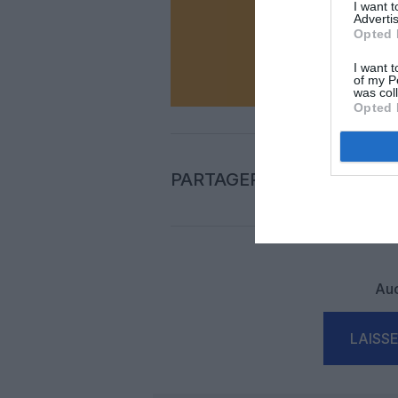
I want 
Advertis
Opted 
N
I want t
of my P
was col
Opted 
PARTAGER L'ARTICLE
Auc
LAISS