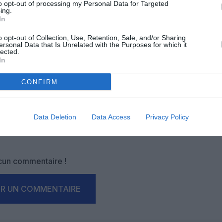
to opt-out of processing my Personal Data for Targeted
ing.
In
OUS SOUTENIR
o opt-out of Collection, Use, Retention, Sale, and/or Sharing
ersonal Data that Is Unrelated with the Purposes for which it
lected.
In
CONFIRM
Data Deletion
Data Access
Privacy Policy
Facebook
Twitter
Pinterest
LinkedIn
Email
Print
un commentaire !
ER UN COMMENTAIRE