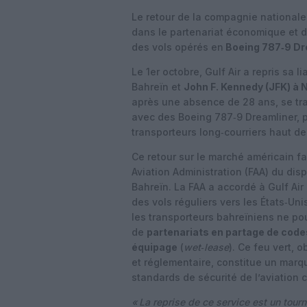
Le retour de la compagnie national
dans le partenariat économique et d
des vols opérés en
Boeing 787‑9 Dr
Le 1er octobre, Gulf Air a repris sa l
Bahreïn et
John F. Kennedy (JFK) à 
après une absence de 28 ans, se tra
avec des Boeing 787‑9 Dreamliner, 
transporteurs long‑courriers haut d
Ce retour sur le marché américain fai
Aviation Administration (FAA)
du disp
Bahreïn. La FAA a accordé à Gulf Air
des vols réguliers vers les États‑Unis
les transporteurs bahreïniens ne po
de
partenariats en partage de code
équipage
(
wet‑lease
). Ce feu vert, 
et réglementaire, constitue un marq
standards de sécurité de l’aviation c
« La reprise de ce service est un tour