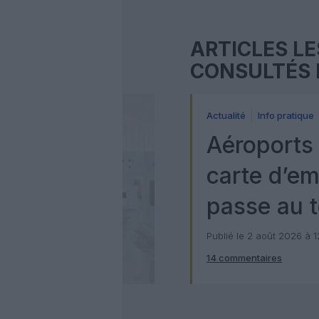
ARTICLES LE
CONSULTÉS 
Actualité
Info pratique
Aéroports 
carte d’e
passe au t
numérique
Publié le 2 août 2026 à 
14 commentaires
Check