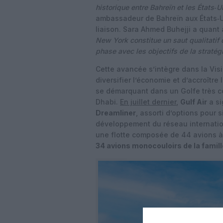
historique entre Bahreïn et les États‑Un
ambassadeur de Bahreïn aux États‑Uni
liaison. Sara Ahmed Buhejji a quant 
New York constitue un saut qualitatif
phase avec les objectifs de la stratég
Cette avancée s’intègre dans la
Vis
diversifier l’économie et d’accroîtr
se démarquant dans un Golfe très c
Dhabi.
En juillet dernier
,
Gulf Air
a si
Dreamliner
, assorti d’options pour 
développement du réseau internatio
une flotte composée de 44 avions à 
34 avions monocouloirs de la famil