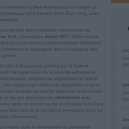
e bahreïnienne à
New York
marque une étape clé
iplomatique entre Bahreïn et les États-Unis, avec
eamliner.
iaison directe entre l’aéroport international de
New York
, interrompue
depuis 1997
. Cette reprise,
duit par trois rotations hebdomadaires effectuées
positionnant la compagnie dans la catégorie des
UFO
e gamme.
Inso
nou
t suite à l’évaluation positive par la
Federal
ositif de supervision de la sécurité aérienne de
 l’autorisation complète de programmer et opérer
, une capacité qui n’était pas disponible jusqu’ici :
SER
uvaient accéder au marché américain qu’au travers
Flyn
s
ou via des opérations en
affrètement avec
Méd
obtenu après un processus de vérification technique
ueur important de la confiance américaine dans les
ivile bahreïnienne.
Yah
nant majeur dans le renforcement du partenariat
Le c