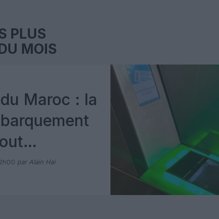
S PLUS
DU MOIS
du Maroc : la
mbarquement
out
 avec Pax
12h00
par Alain Hai