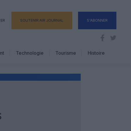
TER
SOUTENIR AIR JOURNAL
S'ABONNER
nt
Technologie
Tourisme
Histoire
Pratique
Hôtellerie
Voyages d’affaires
S