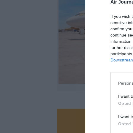
Air Journa
If you wish 
sensitive in
confirm you
continue se
information 
further disc
participants
Downstream 
Persona
I want t
Opted 
I want t
Vous ave
Opted 
Soutenez