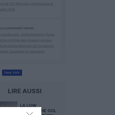
ord de 153 359 vols commerciaux le
uillet 2026
as
a commenté l'article :
s américains : l’administration Trump
nd le contrôle des réseaux sociaux
journalistes étrangers et voyageurs
faires canadiens et mexicains
New York
LIRE AUSSI
LA LOW
BRÉSILIENNE GOL