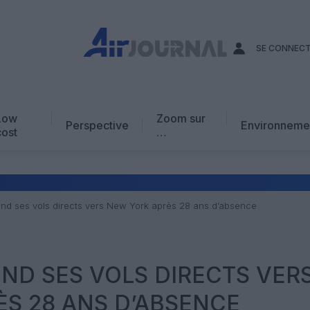
SE CONNEC
Low
Zoom sur
Perspective
Environneme
cost
…
Edito
En chiffres
Avis d’expert
rend ses vols directs vers New York après 28 ans d’absence
AJ Académie
Vidéo
END SES VOLS DIRECTS VER
S 28 ANS D’ABSENCE