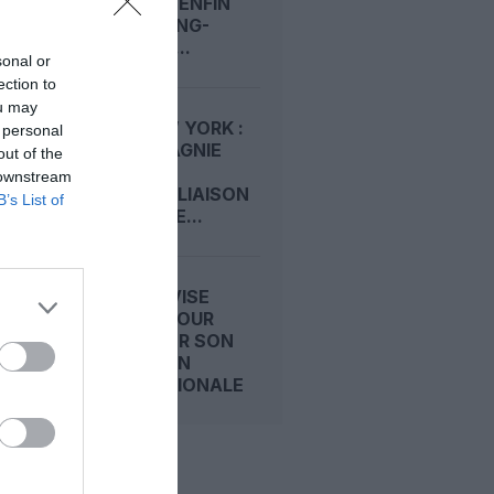
SE LANCE ENFIN
SUR LE LONG-
COURRIER...
sonal or
ection to
ou may
NICE–NEW YORK :
 personal
LA COMPAGNIE
out of the
OUVRE LA
 downstream
PREMIÈRE LIAISON
B’s List of
HIVERNALE...
GULF AIR VISE
L’A321LR POUR
ACCÉLÉRER SON
EXPANSION
INTERNATIONALE