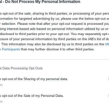
l -
Do Not Process My Personal Information
to opt-out of the sale, sharing to third parties, or processing of your per
formation for targeted advertising by us, please use the below opt-out s
r selection. Please note that after your opt-out request is processed y
eing interest-based ads based on personal information utilized by us or
disclosed to third parties prior to your opt-out. You may separately opt-
losure of your personal information by third parties on the IAB’s list of
. This information may also be disclosed by us to third parties on the
IA
Participants
that may further disclose it to other third parties.
l Data Processing Opt Outs
@Gulf Air
o opt-out of the Sharing of my personal data.
In
o opt-out of the Sale of my Personal Data.
z apprécié l’article ?
In
-nous, faites un don !