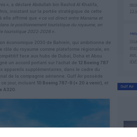
is »,
a déclaré Abdullah bin Rashid Al Khalifa,
rec
s, insistant sur la portée stratégique de cette
23 j
à elle affirmé que
« ce vol direct entre Manama et
 dans le positionnement touristique du royaume, en
ie touristique 2022‑2026 ».
Hél
Visa
ion économique 2030
de Bahreïn, qui ambitionne de
éte
e le rôle du royaume comme plateforme régionale, en
aux 
ompétitif face aux hubs de Dubaï, Doha et Abou
d’af
gné un accord portant sur l’achat de
12 Boeing 787
six appareils supplémentaires, dans le cadre du
nal de la compagnie aérienne. Gulf Air possède
ce jour, incluant
10 Boeing 787-9
(+ 20 à venir)
, et
Gulf Air
le A320
.