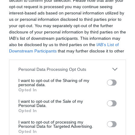
section to confirm your selection. Please note that after your
min
opt-out request is processed you may continue seeing
En français, dans le titre, on dirait “en desservant”.
interest-based ads based on personal information utilized by
Pas “rejoignant” [🤔?]
us or personal information disclosed to third parties prior to
your opt-out. You may separately opt-out of the further
RÉPONDRE
disclosure of your personal information by third parties on the
IAB’s list of downstream participants. This information may
also be disclosed by us to third parties on the
IAB’s List of
Downstream Participants
that may further disclose it to other
tarasboulaba
a commenté :
7 octobre 2025 - 20 h 39
third parties.
min
Et bien cela alors. Moi qui prévois dans un futur pas trop
Personal Data Processing Opt Outs
lointain de retourner en Indonésie et pourquoi pas sumatra !
Excellente nouvelle pour cette superbe compagnie. Pas
I want to opt-out of the Sharing of my
personal data.
donné pour les prix d’été super prix hors période scolaire de
Opted In
paris et Francfort
I want to opt-out of the Sale of my
RÉPONDRE
Personal Data.
Opted In
I want to opt-out of processing my
Personal Data for Targeted Advertising.
LAISSER UN COMMENTAIRE
Opted In