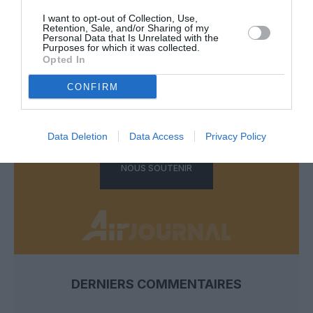
I want to opt-out of Collection, Use,
Retention, Sale, and/or Sharing of my
Personal Data that Is Unrelated with the
FAIRE UN DON
Purposes for which it was collected.
Opted In
Appel aux lecteurs !
CONFIRM
Soutenez Air Journal participez
à son
développement !
Data Deletion
Data Access
Privacy Policy
NOUS SOUTENIR
DERNIERS COMMENTAIRES