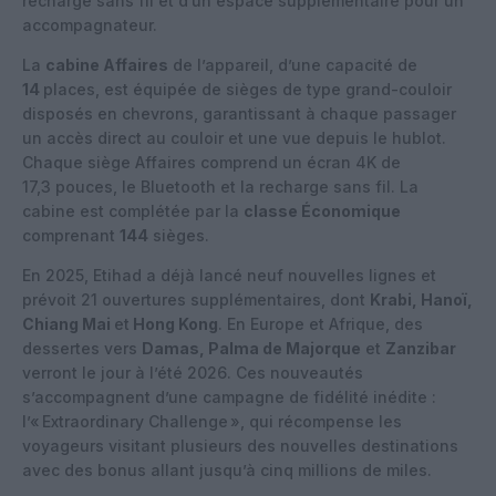
recharge sans fil et d’un espace supplémentaire pour un
accompagnateur.
La
cabine Affaires
de l’appareil, d’une capacité de
14
places, est équipée de sièges de type grand-couloir
disposés en chevrons, garantissant à chaque passager
un accès direct au couloir et une vue depuis le hublot.
Chaque siège Affaires comprend un écran 4K de
17,3 pouces, le Bluetooth et la recharge sans fil. La
cabine est complétée par la
classe Économique
comprenant
144
sièges.
En 2025, Etihad a déjà lancé neuf nouvelles lignes et
prévoit 21 ouvertures supplémentaires, dont
Krabi, Hanoï,
Chiang Mai
et
Hong Kong
. En Europe et Afrique, des
dessertes vers
Damas, Palma de Majorque
et
Zanzibar
verront le jour à l’été 2026. Ces nouveautés
s’accompagnent d’une campagne de fidélité inédite :
l’« Extraordinary Challenge », qui récompense les
voyageurs visitant plusieurs des nouvelles destinations
avec des bonus allant jusqu’à cinq millions de miles.