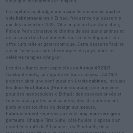
ainsi que ses marchés et temples.
La capitale cambodgienne accueille désormais q
uatre
vols hebdomadaires
d’Etihad, fréquence qui passera à
six
dès novembre 2025. Ville en pleine transformation,
Phnom Penh conserve le charme de ses quais animés et
de ses marchés traditionnels tout en développant son
offre culturelle et gastronomique. Cette desserte facilite
aussi l’accès aux sites historiques du pays, dont les
célèbres temples d’Angkor.
Les deux lignes sont exploitées en
Airbus A321LR
flambant neufs, configurés en trois classes. L’A321LR
propose ainsi une configuration à
trois cabines
, incluant
les
deux First Suites
(
Première classe
), une première
pour des monocouloirs d’Etihad : des espaces privés et
fermés avec portes coulissantes, des lits entièrement
plats et des touches de design sur mesure,
habituellement réservés
aux vols l
ong-courriers gros
porteurs
. Chaque First Suite, côté hublot, dispose d’un
grand écran 4K de 20 pouces, du Bluetooth, de la