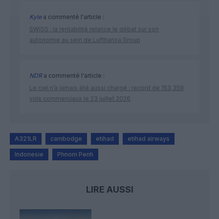
Kyle
a commenté l'article :
SWISS : la rentabilité relance le débat sur son
autonomie au sein de Lufthansa Group
NDR
a commenté l'article :
Le ciel n’a jamais été aussi chargé : record de 153 359
vols commerciaux le 23 juillet 2026
A321LR
cambodge
etihad
etihad airways
Indonesie
Phnom Penh
LIRE AUSSI