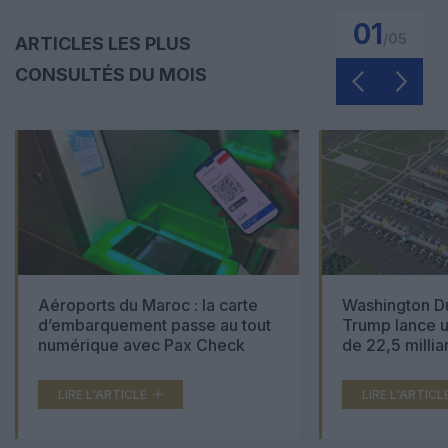
01
/
05
ARTICLES LES PLUS
CONSULTÉS DU MOIS
Aéroports du Maroc : la carte
Washington Du
d’embarquement passe au tout
Trump lance u
numérique avec Pax Check
de 22,5 millia
LIRE L'ARTICLE
LIRE L'ARTICL