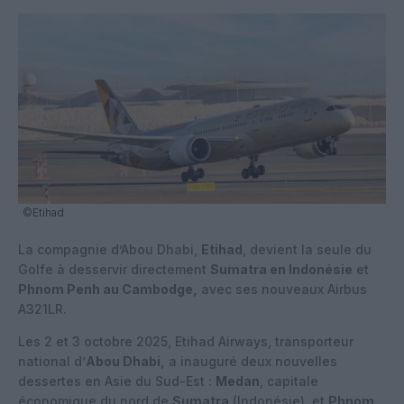
©Etihad
La compagnie d’Abou Dhabi,
Etihad
, devient la seule du
Golfe à desservir directement
Sumatra en Indonésie
et
Phnom Penh au Cambodge,
avec ses nouveaux Airbus
A321LR.
Les 2 et 3 octobre 2025, Etihad Airways, transporteur
national d’
Abou Dhabi,
a inauguré deux nouvelles
dessertes en Asie du Sud-Est :
Medan
, capitale
économique du nord de
Sumatra
(Indonésie), et
Phnom