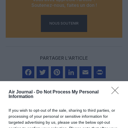
Soutenez-nous, faites un don !
NOUS SOUTENIR
PARTAGER L'ARTICLE
Facebook
Twitter
Pinterest
LinkedIn
Email
Print
Air Journal -
Do Not Process My Personal
Information
COMMENTAIRE(S)
If you wish to opt-out of the sale, sharing to third parties, or
processing of your personal or sensitive information for
targeted advertising by us, please use the below opt-out
Anartiste
a commenté :
7 octobre 2025 - 15 h 54