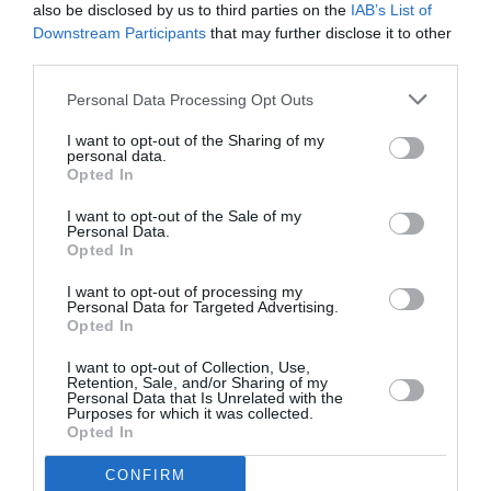
PARTAGER L'ARTICLE
also be disclosed by us to third parties on the
IAB’s List of
Downstream Participants
that may further disclose it to other
third parties.
Personal Data Processing Opt Outs
Facebook
Twitter
Pinterest
LinkedIn
Email
Print
I want to opt-out of the Sharing of my
personal data.
Opted In
COMMENTAIRE(S)
I want to opt-out of the Sale of my
Personal Data.
Opted In
Louis
a commenté :
11 octobre 2025 - 13 h 15
min
I want to opt-out of processing my
Personal Data for Targeted Advertising.
Mais à quoi bon ?? Il n’y a pas d’eau des coupures qui durent
Opted In
des jours, des coupures d’électricité à cause de grévistes
chez EDF qui eux aussi sont bien lotis. Ces compagnies
I want to opt-out of Collection, Use,
Retention, Sale, and/or Sharing of my
n’avaient d’autres destinations de rabattement ??
Personal Data that Is Unrelated with the
Purposes for which it was collected.
RÉPONDRE
Opted In
CONFIRM