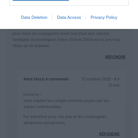
fab
a commenté :
11 octobre 2025 - 15 h 17
min
Data Deletion
Data Access
Privacy Policy
Nous les ultramarins sommes les vaches à lait des
compagnies aériennes françaises. Prix des billets exorbitants
pour nous qui voyageons avant tout pour des raisons
familiales économiques. Entre 1500 et 2000 euros pour les
fêtes de fin d’année.
RÉPONDRE
Anna Stazzi
a commenté :
12 octobre 2025 - 8 h
21 min
Ha ha ha !
Sans oublier les congés bonifiés payés par les
autres contribuables.
Pur bénéfice pour ces pax et les compagnies
aériennes concernées.
RÉPONDRE