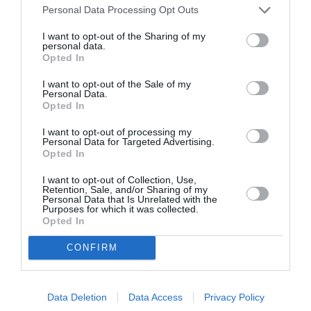
Personal Data Processing Opt Outs
I want to opt-out of the Sharing of my
personal data.
FAIRE UN DON
Opted In
I want to opt-out of the Sale of my
Appel aux lecteurs !
Personal Data.
Opted In
Soutenez Air Journal participez
à son
développement !
I want to opt-out of processing my
Personal Data for Targeted Advertising.
Opted In
NOUS SOUTENIR
I want to opt-out of Collection, Use,
Retention, Sale, and/or Sharing of my
Personal Data that Is Unrelated with the
Purposes for which it was collected.
Opted In
CONFIRM
DERNIERS COMMENTAIRES
Data Deletion
Data Access
Privacy Policy