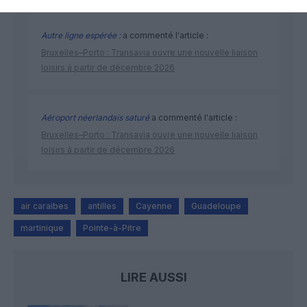
Autre ligne espérée :
a commenté l'article :
Bruxelles–Porto : Transavia ouvre une nouvelle liaison
loisirs à partir de décembre 2026
Aéroport néerlandais saturé
a commenté l'article :
Bruxelles–Porto : Transavia ouvre une nouvelle liaison
loisirs à partir de décembre 2026
air caraibes
antilles
Cayenne
Guadeloupe
martinique
Pointe-à-Pitre
LIRE AUSSI