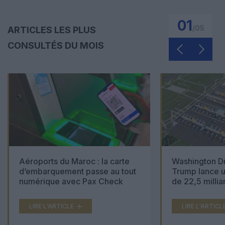
01
/
05
ARTICLES LES PLUS
CONSULTÉS DU MOIS
Aéroports du Maroc : la carte
Washington Du
d’embarquement passe au tout
Trump lance u
numérique avec Pax Check
de 22,5 millia
LIRE L'ARTICLE
LIRE L'ARTICL