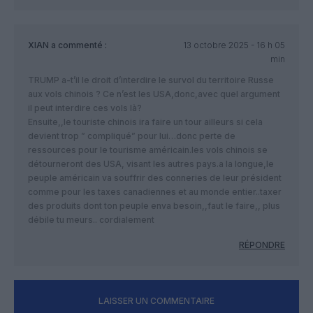
XIAN
a commenté :
13 octobre 2025 - 16 h 05
min
TRUMP a-t’il le droit d’interdire le survol du territoire Russe
aux vols chinois ? Ce n’est les USA,donc,avec quel argument
il peut interdire ces vols là?
Ensuite,,le touriste chinois ira faire un tour ailleurs si cela
devient trop ” compliqué” pour lui…donc perte de
ressources pour le tourisme américain.les vols chinois se
détourneront des USA, visant les autres pays.a la longue,le
peuple américain va souffrir des conneries de leur président
comme pour les taxes canadiennes et au monde entier..taxer
des produits dont ton peuple enva besoin,,faut le faire,, plus
débile tu meurs.. cordialement
RÉPONDRE
LAISSER UN COMMENTAIRE