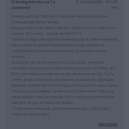
Et Boeing dans tout ça ?
a
13 octobre 2025 - 10 h 29
commenté :
min
Boeing a pris un TRES gros retard de ventes d’avions en
Chine laissant Airbus leader.
Boeing négocie (la vente n’est pas actée !) avec la chine pour
vendre 500 avions, surtout des MAX737.
Donald Trump a déclaré dernièrement que la Chine «devenait
très hostile» et qu’elle maintenait le monde «captif» en
restreignant l’accès aux terres rares, aux métaux et aux
aimants.
A compter du 1er novembre 2025 (ou avant, selon les
nouvelles mesures ou modifications prises par la Chine), les
États-Unis imposeraient des droits de douane de 100 % à la
Chine, en plus des droits de douane actuellement appliqués.
Interdire la Chine de vol et lui imposer de lourdes taxes, deux
mesures peu crédibles sachant que la Chine tient Trump par
les testicules avec la vente de 500 avions qui permettrait de
rattraper un peu le retard sur Airbus.
Trump parle beaucoup, gesticule beaucoup…mais il a les
mains (en partie) liées.
RÉPONDRE