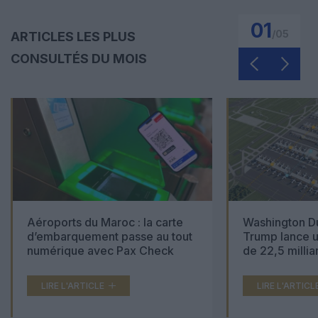
01
/
05
ARTICLES LES PLUS
CONSULTÉS DU MOIS
Aéroports du Maroc : la carte
Washington Du
d’embarquement passe au tout
Trump lance u
numérique avec Pax Check
de 22,5 millia
LIRE L'ARTICLE
LIRE L'ARTICL