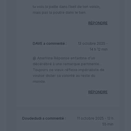
tu vois la paille dans l’oeil de ton voisin,
mais pas la poutre dans le tien.
RÉPONDRE
DAVE
a commenté :
13 octobre 2025 -
14 h 12 min
@ Anartiste Réponse enfantine d’un
décérébré à une remarque pertinente…
Toujours ce vieux réflexe impérialiste de
vouloir dicter sa volonté au reste du
monde.
RÉPONDRE
Doudedudi
a commenté :
11 octobre 2025 - 12 h
55 min