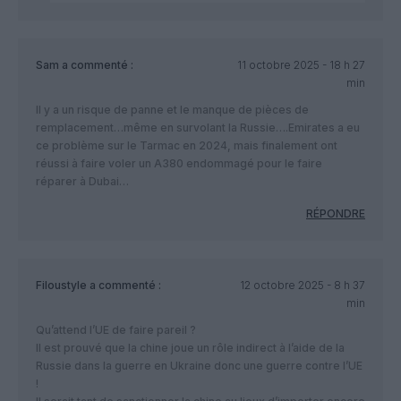
Sam
a commenté :
11 octobre 2025 - 18 h 27
min
Il y a un risque de panne et le manque de pièces de
remplacement…même en survolant la Russie….Emirates a eu
ce problème sur le Tarmac en 2024, mais finalement ont
réussi à faire voler un A380 endommagé pour le faire
réparer à Dubai…
RÉPONDRE
Filoustyle
a commenté :
12 octobre 2025 - 8 h 37
min
Qu’attend l’UE de faire pareil ?
Il est prouvé que la chine joue un rôle indirect à l’aide de la
Russie dans la guerre en Ukraine donc une guerre contre l’UE
!