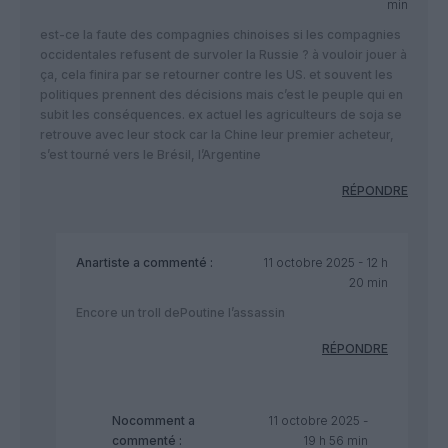
min
est-ce la faute des compagnies chinoises si les compagnies
occidentales refusent de survoler la Russie ? à vouloir jouer à
ça, cela finira par se retourner contre les US. et souvent les
politiques prennent des décisions mais c’est le peuple qui en
subit les conséquences. ex actuel les agriculteurs de soja se
retrouve avec leur stock car la Chine leur premier acheteur,
s’est tourné vers le Brésil, l’Argentine
RÉPONDRE
Anartiste
a commenté :
11 octobre 2025 - 12 h
20 min
Encore un troll dePoutine l’assassin
RÉPONDRE
Nocomment
a
11 octobre 2025 -
commenté :
19 h 56 min