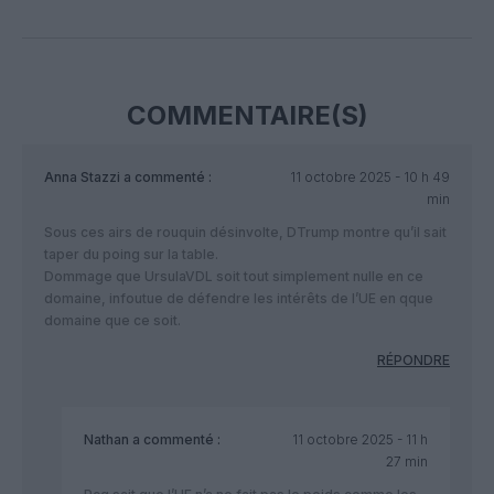
Facebook
Twitter
Pinterest
LinkedIn
Email
Print
COMMENTAIRE(S)
Anna Stazzi
a commenté :
11 octobre 2025 - 10 h 49
min
Sous ces airs de rouquin désinvolte, DTrump montre qu’il sait
taper du poing sur la table.
Dommage que UrsulaVDL soit tout simplement nulle en ce
domaine, infoutue de défendre les intérêts de l’UE en qque
domaine que ce soit.
RÉPONDRE
Nathan
a commenté :
11 octobre 2025 - 11 h
27 min