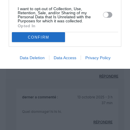
merci pour votre éclairage
I want to opt-out of Collection, Use,
Retention, Sale, and/or Sharing of my
RÉPONDRE
Personal Data that Is Unrelated with the
Purposes for which it was collected.
Opted In
CONFIRM
Tilo
a commenté :
11 octobre 2025 - 15 h 08
min
Data Deletion
Data Access
Privacy Policy
Il risque de faire capoter la commande de 500 Boeing si il fait
ça.
RÉPONDRE
derner
a commenté :
13 octobre 2025 - 3 h
37 min
Quel dommage! hi hi hi.
RÉPONDRE