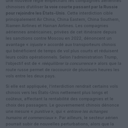
une nouvelle règle empêchant les compagnies aériennes
chinoises d’utiliser
la voie courte passant par la Russie
pour rejoindre les États-Unis
. Cette interdiction cible
principalement Air China, China Eastern, China Southern,
Xiamen Airlines et Hainan Airlines. Les compagnies
aériennes américaines, privées de cet itinéraire depuis
les sanctions contre Moscou en 2022, dénoncent un
avantage «
injuste
» accordé aux transporteurs chinois
qui bénéficient de temps de vol plus courts et réduisent
leurs coûts opérationnels. Selon l’administration Trump,
l’objectif est de «
rééquilibrer la concurrence
» alors que la
route russe permet de raccourcir de plusieurs heures les
vols entre les deux pays.​
Si elle est appliquée, l’interdiction rendrait certains vols
chinois vers les États-Unis nettement plus longs et
coûteux, affectant la rentabilité des compagnies et le
choix des passagers. Le gouvernement chinois dénonce
une mesure «
punitive
», qui «
entrave les échanges
humains et commerciaux
». Par ailleurs, le secteur aérien
pourrait subir de nouvelles perturbations, alors que la