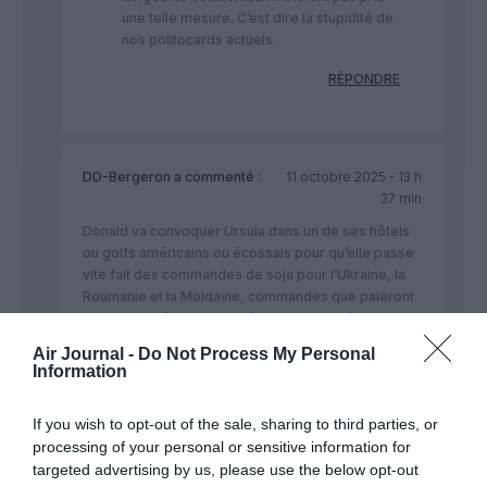
une telle mesure. C’est dire la stupidité de
nos politocards actuels.
RÉPONDRE
DD-Bergeron
a commenté :
11 octobre 2025 - 13 h
37 min
Donald va convoquer Ursula dans un de ses hôtels
ou golfs américains ou écossais pour qu’elle passe
vite fait des commandes de soja pour l’Ukraine, la
Roumanie et la Moldavie, commandes que paieront
les pays de l’Union Européenne. Bien joué Donald!
Amicalement à Mélania.
Air Journal -
Do Not Process My Personal
Information
RÉPONDRE
If you wish to opt-out of the sale, sharing to third parties, or
processing of your personal or sensitive information for
targeted advertising by us, please use the below opt-out