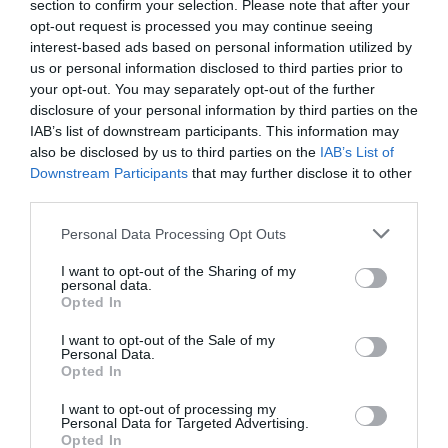
Gsb
a commenté :
11 octobre 2025 - 12 h 57
section to confirm your selection. Please note that after your
min
opt-out request is processed you may continue seeing
interest-based ads based on personal information utilized by
Les compagnies occidentales ne refusent pas de survoler
us or personal information disclosed to third parties prior to
les us. Il suffit d’être à minima informé pour le savoir. Suite à la
your opt-out. You may separately opt-out of the further
deuxième invasion russe sur l’ukraine l’UE ainsi que la
disclosure of your personal information by third parties on the
majorité des pays de l’Ouest et certains pays asiatiques ont
IAB’s list of downstream participants. This information may
fermé leur espace aérien à la Russie. Qui a appliqué la
réciprocité. Les compagnies occidentales ne le font donc pas
also be disclosed by us to third parties on the
IAB’s List of
par choux mais suite à une décision politique. Les
Downstream Participants
that may further disclose it to other
compagnies Japonaises, de Corée du Sud, de Taïwan sont
third parties.
par exemple dans le même cas. D’autres compagnies
asiatiques dont les pays sont dits non alignés pourraient
Personal Data Processing Opt Outs
survoler le ciel russe mais ne s’y risquent pas sauf exception,
I want to opt-out of the Sharing of my
comme MH qui malheureusement a une triste expérience en
personal data.
la matière de survol d’un espace aérien où la Russie est en
Opted In
guerre.
I want to opt-out of the Sale of my
RÉPONDRE
Personal Data.
Opted In
I want to opt-out of processing my
Lomnava
a commenté :
11 octobre 2025 - 20 h
Personal Data for Targeted Advertising.
07 min
Opted In