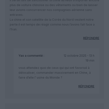
Il serait tant de sanctionner la chine au lieux d’importer encore
plus de voiture chinoise ou des vêtements ou bien de laisser
leur avions concurrencer nos compagnies aérienne sans
entraves.
La chine et son satellite de la Corée du Nord veulent notre
perte il est temps de réagir comme nous l’avons fait face a
l’Iran.
RÉPONDRE
Yao
a commenté :
12 octobre 2025 - 13 h
19 min
vous attendez quoi de ceux qui qui ont favorisé à
délocaliser, commander massivement en Chine, à
faire d’elle l’ usine du Monde ?
RÉPONDRE