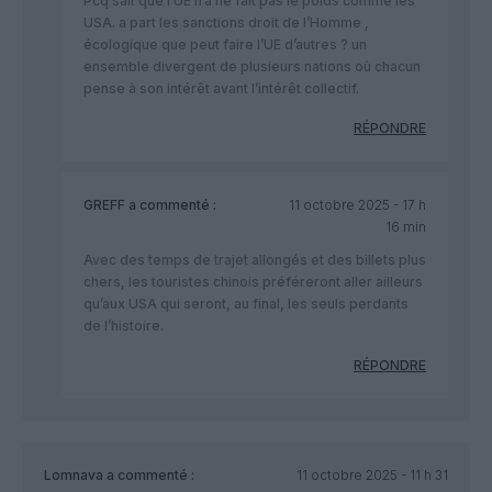
Pcq sait que l’UE n’a ne fait pas le poids comme les
USA. a part les sanctions droit de l’Homme ,
écologique que peut faire l’UE d’autres ? un
ensemble divergent de plusieurs nations où chacun
pense à son intérêt avant l’intérêt collectif.
RÉPONDRE
GREFF
a commenté :
11 octobre 2025 - 17 h
16 min
Avec des temps de trajet allongés et des billets plus
chers, les touristes chinois préféreront aller ailleurs
qu’aux USA qui seront, au final, les seuls perdants
de l’histoire.
RÉPONDRE
Lomnava
a commenté :
11 octobre 2025 - 11 h 31