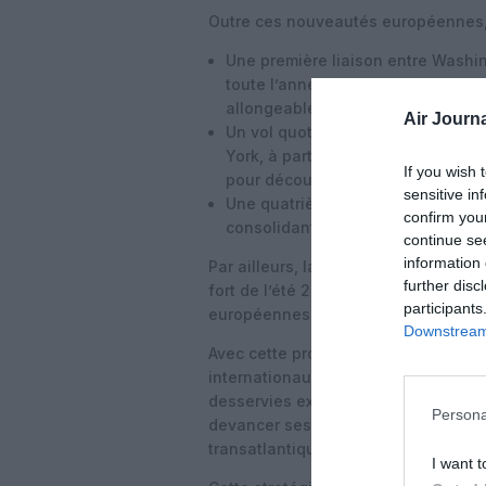
Outre ces nouveautés européennes, U
Une première liaison entre Washi
toute l’année dès le 21 mai, sur 
allongeables.
Air Journa
Un vol quotidien toute l’année ve
York, à partir du 4 septembre, su
If you wish 
pour découvrir la capitale sud-co
sensitive in
Une quatrième fréquence hebdom
confirm you
consolidant la position de United
continue se
information 
Par ailleurs, la compagnie relance 
further disc
fort de l’été 2025, dont Ulaanbaatar
participants
européennes, poursuivant ainsi le p
Downstream 
Avec cette programmation ambitieuse
internationaux par semaine en été 2
desservies exclusivement par ses s
Persona
devancer ses concurrents, devenant 
transatlantiques les plus étendues.
I want t