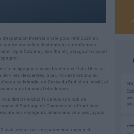
 d’expansion internationale pour l’été 2026 en
ers quatre nouvelles destinations européennes
e : Split (Croatie), Bari (Italie), Glasgow (Écosse)
Espagne).
n de la compagnie comme leader aux États-Unis sur
 de villes desservies, avec 46 destinations au
n réseau en
Islande
, en
Corée du Sud
et en
Israël
, et
Ww
aisonnières lancées l’été dernier.
Fia
ano
 vols directs exclusifs depuis son hub de
attr
Glasgow et Santiago de Compostela, offrant ainsi
 escale aux voyageurs américains vers ces joyaux
Hel
30 avril, séduit par son patrimoine romain et
19 h