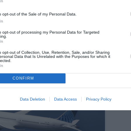
des services premium, notamment la
cabine Polaris
à
In
s long-courriers, répondant à la demande croissante
 particulièrement prisé.
o opt-out of the Sale of my Personal Data.
In
to opt-out of processing my Personal Data for Targeted
ing.
In
o opt-out of Collection, Use, Retention, Sale, and/or Sharing
ersonal Data that Is Unrelated with the Purposes for which it
lected.
In
CONFIRM
Data Deletion
Data Access
Privacy Policy