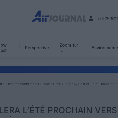
SE CONNEC
Low
Zoom sur
Perspective
Environneme
cost
…
Edito
En chiffres
Avis d’expert
atre villes méconnues d’Europe : Bari, Glasgow, Split et Saint-Jacques 
AJ Académie
Vidéo
LERA L’ÉTÉ PROCHAIN VERS