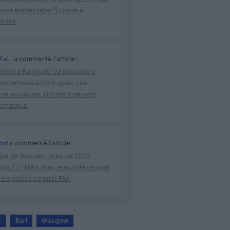
onal Airlines relie l’Écosse à
stralie
 si…
a commenté l'article :
vilités à Bangkok : 22 passagers
nois refusés à bord après une
se-poursuite, l’incident devient
lomatique
out
a commenté l'article :
ue de fissures : près de 1 500
ing 737 MAX dans le monde devront
 inspectés selon la FAA
X
Bari
Glasgow