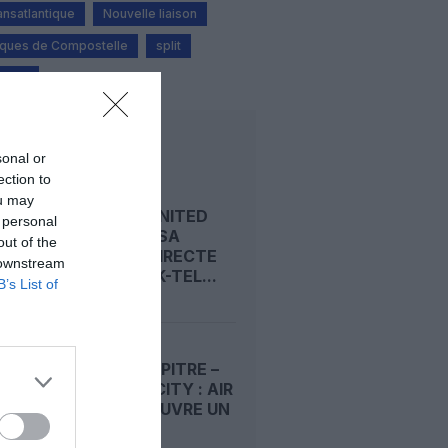
ransatlantique
Nouvelle liaison
cques de Compostelle
split
rlines
LIRE AUSSI
sonal or
ection to
ou may
ISRAËL : UNITED
 personal
RELANCE SA
out of the
LIAISON DIRECTE
 downstream
NEW YORK-TEL...
B’s List of
POINTE‑À‑PITRE –
PANAMA CITY : AIR
FRANCE OUVRE UN
PONT...