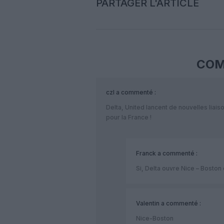
PARTAGER L'ARTICLE
COM
czl
a commenté :
Delta, United lancent de nouvelles liais
pour la France !
Franck
a commenté :
Si, Delta ouvre Nice – Boston
Valentin
a commenté :
Nice-Boston