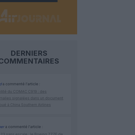
DERNIERS
COMMENTAIRES
d
a commenté l'article :
bilité du COMAC C919 : des
malies signalées dans un document
ibué à China Southern Airlines
per
a commenté l'article :
 23 sans escale : le Boeing 777F de