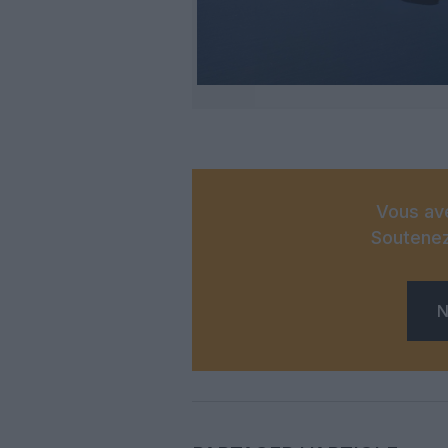
Vous ave
Soutenez
N