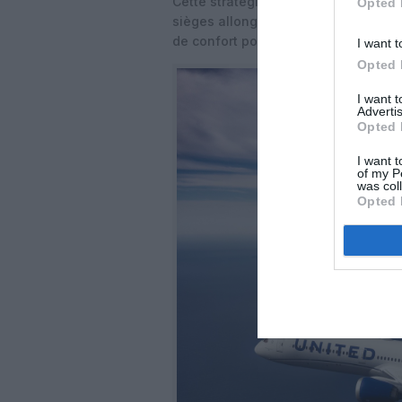
Cette stratégie s’appuie aussi sur 
Opted 
sièges allongeables pour les trajet
de confort pour un segment clientèle
I want t
Opted 
I want 
Advertis
Opted 
I want t
of my P
was col
Opted 