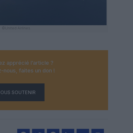
©United Airlines
z apprécié l’article ?
-nous, faites un don !
OUS SOUTENIR