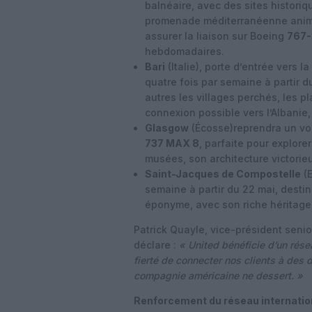
balnéaire, avec des sites histori
promenade méditerranéenne animé
assurer la liaison sur Boeing
767
hebdomadaires.
Bari
(Italie)
, porte d’entrée vers l
quatre fois par semaine à partir d
autres les villages perchés, les p
connexion possible vers l’Albanie, 
Glasgow
(Écosse)
reprendra un vol
737 MAX 8
, parfaite pour explore
musées, son architecture victorieu
Saint-Jacques de Compostelle
(
semaine à partir du 22 mai, dest
éponyme, avec son riche héritage 
Patrick Quayle, vice-président senio
déclare :
« United bénéficie d’un rése
fierté de connecter nos clients à des
compagnie américaine ne dessert. »
Renforcement du réseau internation