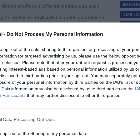
liaison t
nited étoffe son offre transatlantique avec :
Saint Ja
ngton-Dulles et
Reykjavik
(Islande), quotidienne
Boeing 757-200, proposant des sièges business
united ai
l -
Do Not Process My Personal Information
rs
Séoul
(Corée du Sud) au départ de Newark/New
r Boeing 787 Dreamliner, augmentant les options
to opt-out of the sale, sharing to third parties, or processing of your per
réenne.
formation for targeted advertising by us, please use the below opt-out s
adaire sur
Newark-Tel Aviv
dès le 28 mars,
r selection. Please note that after your opt-out request is processed y
 comme premier transporteur américain vers Israël.
eing interest-based ads based on personal information utilized by us or
disclosed to third parties prior to your opt-out. You may separately opt-
neuf destinations saisonnières inaugurées au plus
losure of your personal information by third parties on the IAB’s list of
 (Mongolie), Nuuk (Groenland) et plusieurs villes
. This information may also be disclosed by us to third parties on the
IA
lus grand déploiement de son histoire.
Participants
that may further disclose it to other third parties.
, United proposera près de 3 000 vols aller-retour
026, vers plus de 150 villes dans le monde, dont 41
oins. La compagnie américaine continue ainsi de
l Data Processing Opt Outs
de fait le transporteur américain aux connexions
o opt-out of the Sharing of my personal data.