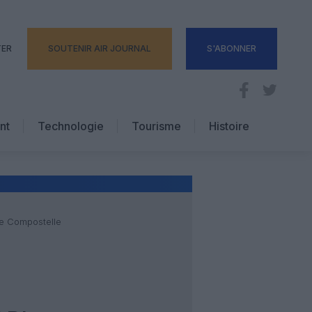
TER
SOUTENIR AIR JOURNAL
S'ABONNER
nt
Technologie
Tourisme
Histoire
Pratique
Hôtellerie
Voyages d’affaires
de Compostelle