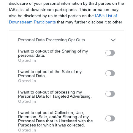
disclosure of your personal information by third parties on the
IAB’s list of downstream participants. This information may
also be disclosed by us to third parties on the
IAB’s List of
Downstream Participants
that may further disclose it to other
Facebook
Twitter
Pinterest
LinkedIn
Email
Print
third parties.
Personal Data Processing Opt Outs
I want to opt-out of the Sharing of my
Aucun commentaire !
personal data.
Opted In
LAISSER UN COMMENTAIRE
I want to opt-out of the Sale of my
Personal Data.
Opted In
I want to opt-out of processing my
FAIRE UN DON
Personal Data for Targeted Advertising.
Opted In
Appel aux lecteurs !
I want to opt-out of Collection, Use,
Retention, Sale, and/or Sharing of my
Soutenez Air Journal participez
à son
Personal Data that Is Unrelated with the
Purposes for which it was collected.
développement !
Opted In