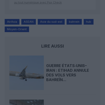
au tout numérique avec Pax Check
AirAsia
ASEAN
Asie du sud-est
bahrein
hub
Moyen-Orient
LIRE AUSSI
GUERRE ÉTATS‑UNIS–
IRAN : ETIHAD ANNULE
DES VOLS VERS
BAHREÏN...