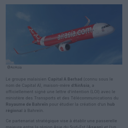
@AirAsia
Le groupe malaisien
Capital A Berhad
(connu sous le
nom de Capital A), maison-mère
d’AirAsia
, a
officiellement signé une lettre d’intention (LOI) avec le
ministère des Transports et des Télécommunications du
Royaume de Bahreïn
pour étudier la création d’un
hub
régiona
l à Bahreïn.
Ce partenariat stratégique vise à établir une passerelle
majeure entre la région Asie du Sud-Est (
Asean
) et l’un