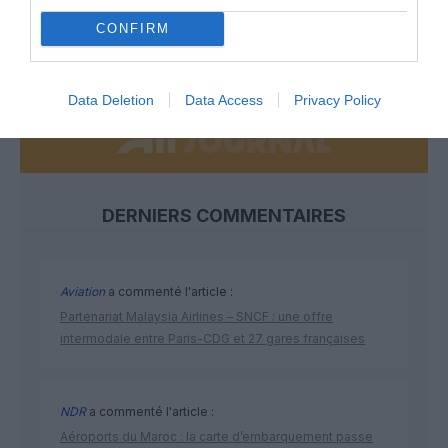
CONFIRM
NOUS SOUTENIR
Data Deletion
Data Access
Privacy Policy
DERNIERS COMMENTAIRES
Aviation
a commenté l'article :
Partenariat Malaysia Airlines – SNCF : une offre
intermodale entre Paris-CDG et 27 gares françaises
NDR
a commenté l'article :
Aéroports du Maroc : la carte d’embarquement passe