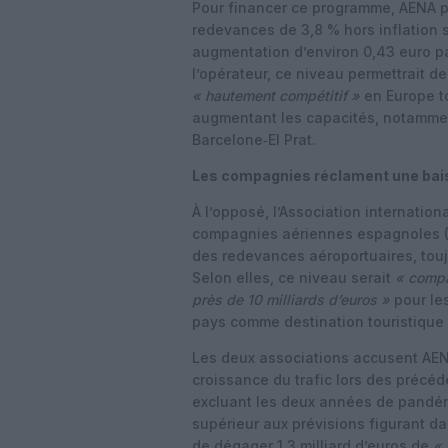
Pour financer ce programme, AENA 
redevances de 3,8 % hors inflation su
augmentation d’environ 0,43 euro pa
l’opérateur, ce niveau permettrait 
« hautement compétitif »
en Europe to
augmentant les capacités, notamme
Barcelone‑El Prat.
Les compagnies réclament une bais
À l’opposé, l’Association internation
compagnies aériennes espagnoles (A
des redevances aéroportuaires, touj
Selon elles, ce niveau serait
« compa
près de 10 milliards d’euros »
pour les
pays comme destination touristique
Les deux associations accusent AEN
croissance du trafic lors des précéd
excluant les deux années de pandém
supérieur aux prévisions figurant dan
de dégager 1,3 milliard d’euros de
« 