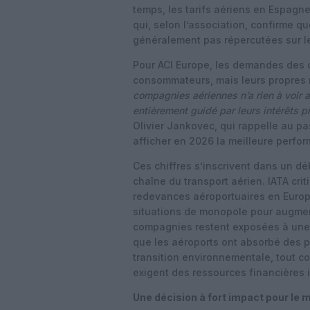
temps, les tarifs aériens en Espagn
qui, selon l’association, confirme q
généralement pas répercutées sur l
Pour ACI Europe, les demandes des 
consommateurs, mais leurs propres
compagnies aériennes n’a rien à voir 
entièrement guidé par leurs intérêts 
Olivier Jankovec, qui rappelle au 
afficher en 2026 la meilleure perfo
Ces chiffres s’inscrivent dans un déb
chaîne du transport aérien. IATA crit
redevances aéroportuaires en Europe
situations de monopole pour augment
compagnies restent exposées à une 
que les aéroports ont absorbé des 
transition environnementale, tout co
exigent des ressources financières 
Une décision à fort impact pour le