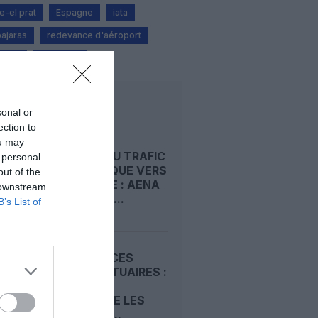
e-el prat
Espagne
iata
ajaras
redevance d'aéroport
ienne
Tourisme
LIRE AUSSI
sonal or
ection to
ou may
REPORT DU TRAFIC
 personal
TOURISTIQUE VERS
out of the
L’ESPAGNE : AENA
 downstream
FRANCHIT...
B’s List of
REDEVANCES
AÉROPORTUAIRES :
LE SCARA
CONTESTE LES
HAUSSES...