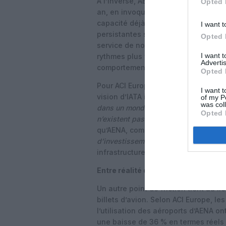
À l’inverse, AENA retient une croissa
Opted 
an, en invoquant plusieurs contrainte
capacité déjà atteintes ou en vue da
I want t
persistantes sur la chaîne d’approv
Opted 
service de nouveaux appareils, ains
I want 
rythmes plus faibles sous l’effet de
Advertis
comportements et des pressions en
Opted 
Pour ACI Europe, qui regroupe les aé
I want t
vision d’IATA ignore ces contraintes
of my P
was col
dans un monde parallèle où l’argent po
Opted 
n’existent pas »
, tacle Olivier Jankov
qu’AENA, comme d’autres grands op
d’investissement massif et sans préc
infrastructures jugées stratégiques 
Entre réalité des coûts aéroportuai
Un autre point de friction tient au l
billets d’avion. Selon ACI Europe, 
l’utilisation des aéroports d’AENA on
une baisse de 36 % en termes réels 