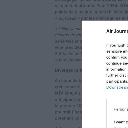
ce qui était attendu. Pour 2024, IA
points de plus que la rentabilité cib
« surpayés »
par les compagnies et 
« AENA a manipulé le système de régu
Air Journa
d’euros de plus que ce qu’elle aurait
aériennes et de l’économie espagnole.
If you wish 
vice‑président régional Europe de l’
sensitive in
3,8 %. Selon lui, si cette hausse éta
confirm you
« taux de rendement régulé le plus él
continue se
information 
Divergence frontale sur les prévisi
further disc
Au cœur de la confrontation, une di
participants
croissance du trafic, déterminantes
Downstream 
IATA et ALA s’appuient sur des étud
anticipent une croissance moyenne 
la période 2027‑2031. En retenant 
Persona
pourrait financer un programme d’inv
obtenant un rendement sur capital de
I want t