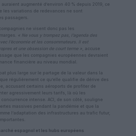
e auraient augmenté d’environ 40 % depuis 2019, ce
ue les variations de redevances ne sont
es passagers.
compagnies ne visent donc pas les
 marges.
« Ne vous y trompez pas, l’agenda des
avec l’économie et les consommateurs. Il est
propres et une obsession de court terme »
, accuse
passage que les compagnies européennes devraient
rmance financière au niveau mondial.
at plus large sur le partage de la valeur dans la
ique régulièrement ce qu’elle qualifie de dérive des
, accusant certains aéroports de profiter de
er agressivement leurs tarifs, là où les
concurrence intense. ACI, de son côté, souligne
pertes massives pendant la pandémie et que la
mme l’adaptation des infrastructures au trafic futur,
importantes.
 marché espagnol et les hubs européens