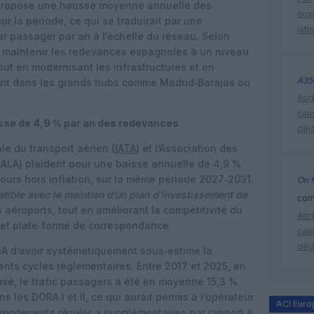
propose une hausse moyenne annuelle des
ouvr
r la période, ce qui se traduirait par une
lati
r passager par an à l’échelle du réseau. Selon
de maintenir les redevances espagnoles à un niveau
ut en modernisant les infrastructures et en
A35
nt dans les grands hubs comme Madrid‑Barajas ou
Apr
cau
se de 4,9 % par an des redevances
déjà
ale du transport aérien (
IATA
) et l’Association des
LA) plaident pour une baisse annuelle de 4,9 %
ours hors inflation, sur la même période 2027‑2031.
On f
tible avec le maintien d’un plan d’investissement de
comm
 aéroports, tout en améliorant la compétitivité du
Apr
 et plate‑forme de correspondance.
cau
déjà
A d’avoir systématiquement sous‑estimé la
ents cycles réglementaires. Entre 2017 et 2025, en
ie, le trafic passagers a été en moyenne 15,3 %
s les DORA I et II, ce qui aurait permis à l’opérateur
ACI Euro
rendements régulés »
supplémentaires par rapport à