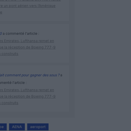
e un pont aérien vers l’Amérique
ne
0
a commenté l'article :
ès Emirates, Lufthansa remet en
se la réception de Boeing 777-9
 construits
ait comment pour gagner des sous ?
a
enté l'article :
ès Emirates, Lufthansa remet en
se la réception de Boeing 777-9
 construits
pe
AENA
aeroport