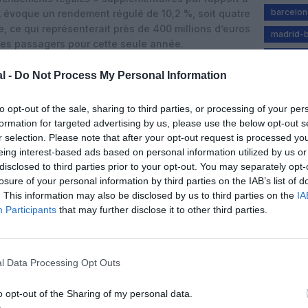
barcelon
TA évoque un rendement régulé de 10,2 %, soit quatre
le, ce qui représenterait près de 400 millions d’euros
madrid-b
les passagers pour cette seule année.
taxe aér
lation pendant des années, gagnant des millions
l -
Do Not Process My Personal Information
 dû, au détriment des passagers, des compagnies
 Cela doit cesser »,
dénonce Rafael Schvartzman,
to opt-out of the sale, sharing to third parties, or processing of your per
IATA, qui juge
« absurde »
la demande de hausse de
formation for targeted advertising by us, please use the below opt-out s
it acceptée, elle conduirait AENA à bénéficier du
r selection. Please note that after your opt-out request is processed y
evé d’Europe parmi les grands opérateurs »
.
eing interest-based ads based on personal information utilized by us or
disclosed to third parties prior to your opt-out. You may separately opt-
ons de trafic pour 2027‑2031
losure of your personal information by third parties on the IAB’s list of
vergence majeure porte sur les hypothèses de
. This information may also be disclosed by us to third parties on the
IA
 pour calculer le niveau soutenable des redevances.
Participants
that may further disclose it to other third parties.
es commandées aux cabinets Steer et CEPA, qui
de 3,6 % par an du trafic passagers en Espagne sur
ces hypothèses, les compagnies assurent qu’AENA
l Data Processing Opt Outs
estissement de 10 milliards d’euros tout en
 6,35 %, supérieur à celui visé dans le DORA II.
o opt-out of the Sharing of my personal data.