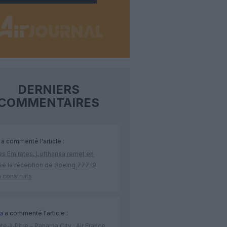
DERNIERS
COMMENTAIRES
a commenté l'article :
ès Emirates, Lufthansa remet en
se la réception de Boeing 777-9
 construits
a
a commenté l'article :
te‑à‑Pitre – Panama City : Air France