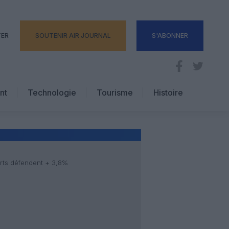
TER
SOUTENIR AIR JOURNAL
S'ABONNER
nt
Technologie
Tourisme
Histoire
Pratique
Hôtellerie
Voyages d’affaires
orts défendent + 3,8%