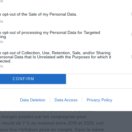
nce plus prudente, de l’ordre de 1,3 % à 1,5 % par
In
s structurelles. L’opérateur souligne les limites de
ns certains aéroports clés, les tensions
o opt-out of the Sale of my Personal Data.
isionnement aéronautique qui freinent la mise en
In
i que la
« normalisation »
de la demande à des
to opt-out of processing my Personal Data for Targeted
 la maturité des marchés, de l’évolution des
ing.
vironnementales.
In
roports européens et soutient la position d’AENA, la
o opt-out of Collection, Use, Retention, Sale, and/or Sharing
.
« Quand il s’agit des aéroports, IATA vit vraiment
ersonal Data that Is Unrelated with the Purposes for which it
lected.
usse sur les arbres et où les risques de trafic
In
ec, directeur général d’ACI Europe. Il rappelle
érateurs européens, se trouve
« au début d’un cycle
CONFIRM
édent »
pour moderniser et développer des
pour la compétitivité de l’Espagne et de l’Europe.
res et envolée des tarifs passagers
Data Deletion
Data Access
Privacy Policy
ien entre redevances aéroportuaires et prix des
les charges payées par les compagnies pour
t reculé de 7 % en nominal entre 2015 et 2025, soit
une fois l’inflation prise en compte. Dans le même