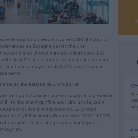
adre de régulation aéroportuaire (DORA III) pour la
s redevances en Espagne déclenche une
ies aériennes et gestionnaires d’aéroports. Les
uelle de 4,9 % des charges, quand le gestionnaire
ent une hausse moyenne de 3,8 % pour financer
tissements.
ements et une hausse de 3,8 % par an
Djm
Apr
é des aéroports commerciaux en Espagne, a présenté
cau
A III
, le document qui fixe pour cinq ans le cadre
déjà
ortuaires et des investissements. Le groupe
ment de 12,888 milliards d’euros entre 2027 et 2031,
mètre régulé, c’est‑à‑dire pris en compte pour le
ompagnies.
Cop
Poin