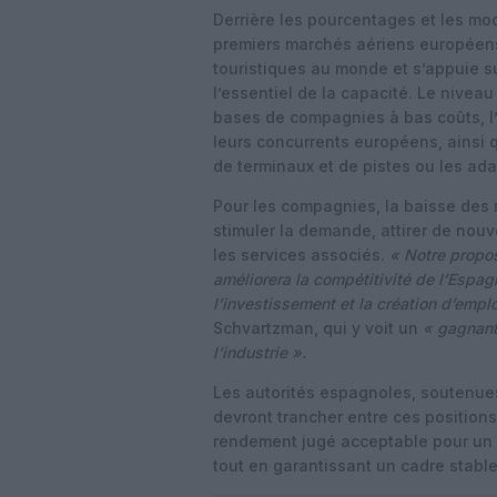
Derrière les pourcentages et les mod
premiers marchés aériens européens
touristiques au monde et s’appuie 
l’essentiel de la capacité. Le nivea
bases de compagnies à bas coûts, l’
leurs concurrents européens, ainsi q
de terminaux et de pistes ou les ada
Pour les compagnies, la baisse des
stimuler la demande, attirer de nouve
les services associés.
« Notre propo
améliorera la compétitivité de l’Espag
l’investissement et la création d’empl
Schvartzman, qui y voit un
« gagnant
l’industrie ».
Les autorités espagnoles, soutenues
devront trancher entre ces positions
rendement jugé acceptable pour un o
tout en garantissant un cadre stabl