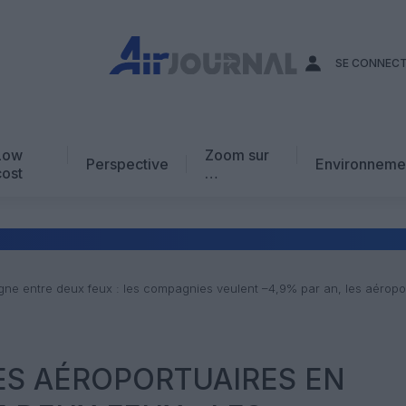
SE CONNEC
Low
Zoom sur
Perspective
Environneme
cost
…
Edito
En chiffres
Avis d’expert
ne entre deux feux : les compagnies veulent –4,9% par an, les aérop
AJ Académie
Vidéo
ES AÉROPORTUAIRES EN