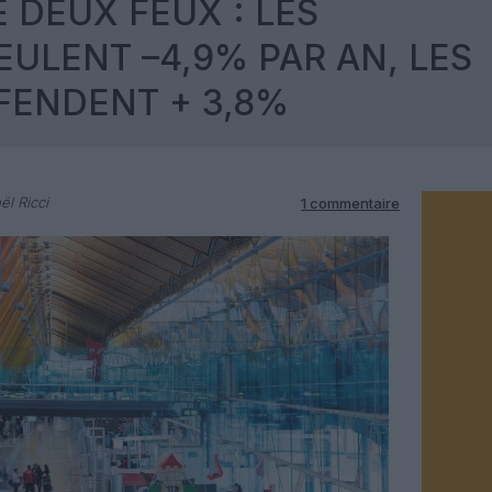
 DEUX FEUX : LES
ULENT –4,9% PAR AN, LES
FENDENT + 3,8%
ël Ricci
1 commentaire