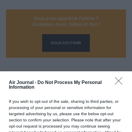
Vous avez apprécié l’article ?
Soutenez-nous, faites un don !
NOUS SOUTENIR
PARTAGER L'ARTICLE
Air Journal -
Do Not Process My Personal
Information
If you wish to opt-out of the sale, sharing to third parties, or
Facebook
Twitter
Pinterest
LinkedIn
Email
Print
processing of your personal or sensitive information for
targeted advertising by us, please use the below opt-out
section to confirm your selection. Please note that after your
opt-out request is processed you may continue seeing
COMMENTAIRE(S)