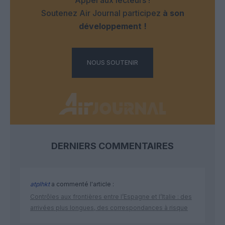
Soutenez Air Journal participez
à son
développement !
NOUS SOUTENIR
DERNIERS COMMENTAIRES
atplhkt
a commenté l'article :
Contrôles aux frontières entre l’Espagne et l’Italie : des
arrivées plus longues, des correspondances à risque