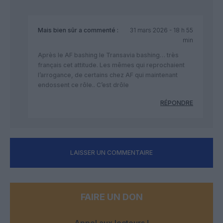
Mais bien sûr
a commenté :
31 mars 2026 - 18 h 55
min
Après le AF bashing le Transavia bashing… très
français cet attitude. Les mêmes qui reprochaient
l’arrogance, de certains chez AF qui maintenant
endossent ce rôle.. C’est drôle
RÉPONDRE
LAISSER UN COMMENTAIRE
FAIRE UN DON
Appel aux lecteurs !