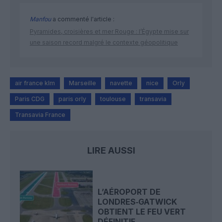
Manfou
a commenté l'article :
Pyramides, croisières et mer Rouge : l’Égypte mise sur
une saison record malgré le contexte géopolitique
air france klm
Marseille
navette
nice
Orly
Paris CDG
paris orly
toulouse
transavia
Transavia France
LIRE AUSSI
L’AÉROPORT DE
LONDRES‑GATWICK
OBTIENT LE FEU VERT
DÉFINITIF...