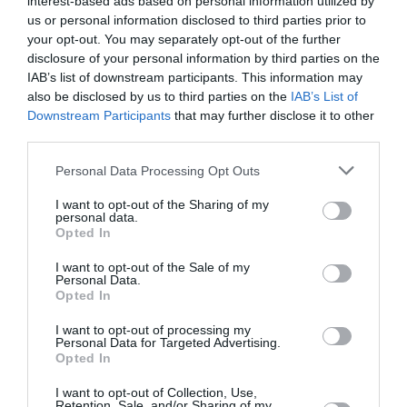
interest-based ads based on personal information utilized by
us or personal information disclosed to third parties prior to
your opt-out. You may separately opt-out of the further
Tony de Brest
a commenté :
30 mars 2026 - 13 h 56
disclosure of your personal information by third parties on the
min
IAB’s list of downstream participants. This information may
Depuis hier, dimanche 29 mars 2026, l’aéroport Marseille
also be disclosed by us to third parties on the
IAB’s List of
Provence est désormais relié à Paris‑Orly grâce à deux vols
Downstream Participants
that may further disclose it to other
quotidiens dans chaque sens opérés par Transavia. À la
third parties.
lecture des horaires, un constat s’impose : un(e)
Marseillais(e) peut aisément effectuer un aller‑retour dans la
Personal Data Processing Opt Outs
journée vers Paris — premier départ à 6h30 vers Orly,
dernier retour à 21h55 en provenance d’Orly — du lundi au
I want to opt-out of the Sharing of my
personal data.
vendredi. À l’inverse, un(e) Parisien(ne) en provenance d’Orly
Opted In
n’atterrit pas à Marseille Provence avant 14h10, ce qui rend
impossible une journée complète sur place en choisissant
I want to opt-out of the Sale of my
Transavia.
Personal Data.
La comparaison devient plus étonnante encore lorsqu’on
Opted In
observe l’offre au départ de Montpellier : Transavia y
I want to opt-out of processing my
propose trois vols quotidiens vers Paris‑Orly en semaine,
Personal Data for Targeted Advertising.
contre seulement deux depuis Marseille Provence. Un
Opted In
paradoxe, quand on sait que 6,4 millions d’habitants vivent à
moins de deux heures de route de l’aéroport Marseille
I want to opt-out of Collection, Use,
Provence, alors que la zone de chalandise de
Retention, Sale, and/or Sharing of my