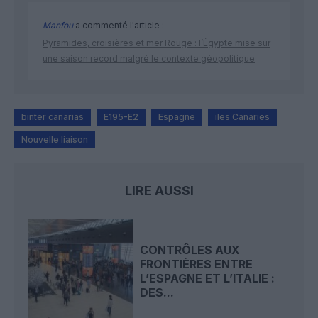
Manfou
a commenté l'article :
Pyramides, croisières et mer Rouge : l’Égypte mise sur
une saison record malgré le contexte géopolitique
binter canarias
E195-E2
Espagne
iles Canaries
Nouvelle liaison
LIRE AUSSI
CONTRÔLES AUX
FRONTIÈRES ENTRE
L’ESPAGNE ET L’ITALIE :
DES...