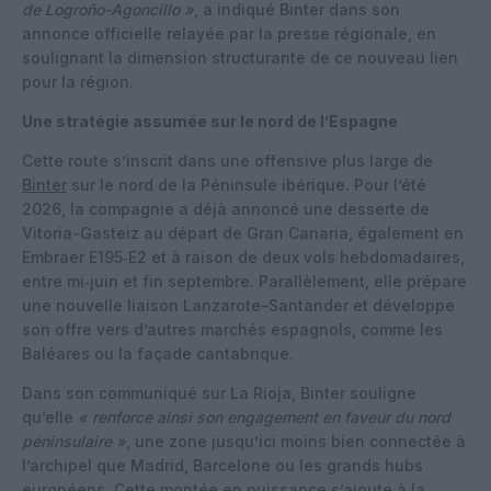
de Logroño-Agoncillo »
, a indiqué Binter dans son
annonce officielle relayée par la presse régionale, en
soulignant la dimension structurante de ce nouveau lien
pour la région.
Une stratégie assumée sur le nord de l’Espagne
Cette route s’inscrit dans une offensive plus large de
Binter
sur le nord de la Péninsule ibérique. Pour l’été
2026, la compagnie a déjà annoncé une desserte de
Vitoria-Gasteiz au départ de Gran Canaria, également en
Embraer E195‑E2 et à raison de deux vols hebdomadaires,
entre mi‑juin et fin septembre. Parallèlement, elle prépare
une nouvelle liaison Lanzarote–Santander et développe
son offre vers d’autres marchés espagnols, comme les
Baléares ou la façade cantabrique.
Dans son communiqué sur La Rioja, Binter souligne
qu’elle
« renforce ainsi son engagement en faveur du nord
péninsulaire »
, une zone jusqu’ici moins bien connectée à
l’archipel que Madrid, Barcelone ou les grands hubs
européens. Cette montée en puissance s’ajoute à la