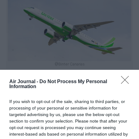
@Binter Canarias
Air Journal -
Do Not Process My Personal
Information
Vous avez apprécié l’article ?
If you wish to opt-out of the sale, sharing to third parties, or
Soutenez-nous, faites un don !
processing of your personal or sensitive information for
targeted advertising by us, please use the below opt-out
section to confirm your selection. Please note that after your
NOUS SOUTENIR
opt-out request is processed you may continue seeing
interest-based ads based on personal information utilized by