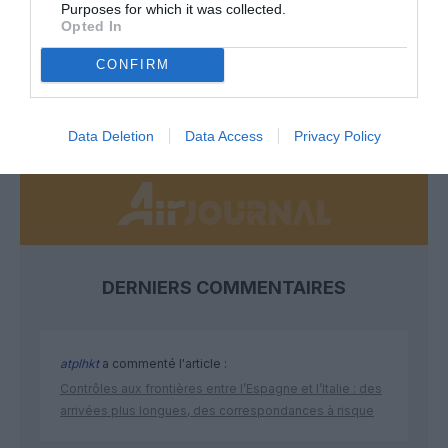
Purposes for which it was collected.
Soutenez Air Journal participez
à son
Opted In
développement !
CONFIRM
NOUS SOUTENIR
Data Deletion
Data Access
Privacy Policy
DERNIERS COMMENTAIRES
atplhkt
a commenté l'article :
Contrôles aux frontières entre l’Espagne et l’Italie : des
arrivées plus longues, des correspondances à risque