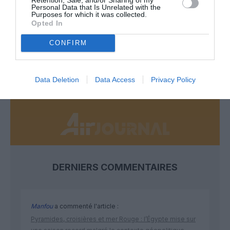
Personal Data that Is Unrelated with the
Purposes for which it was collected.
Appel aux lecteurs !
Opted In
Soutenez Air Journal participez
à son
CONFIRM
développement !
Data Deletion
Data Access
Privacy Policy
NOUS SOUTENIR
DERNIERS COMMENTAIRES
Manfou
a commenté l'article :
Pyramides, croisières et mer Rouge : l’Égypte mise sur