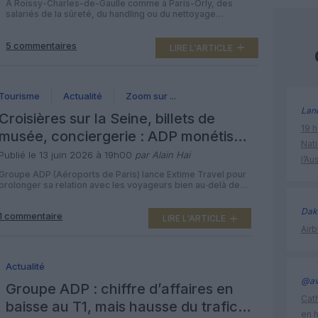
Orly sous pression
À Roissy-Charles-de-Gaulle comme à Paris-Orly, des
salariés de la sûreté, du handling ou du nettoyage
racontent avoir découvert du jour au lendemain que leur
badge ne passait plus les portiques, sans explication claire
5 commentaires
ni solution de reclassement. Le retrait ou le refus
LIRE L'ARTICLE
d’habilitation, décidé par la préfecture, conditionne l’accès
aux zones de sûreté à accès […]
Tourisme
Actualité
Zoom sur ...
Lan
Croisières sur la Seine, billets de
19 h
musée, conciergerie : ADP monétise
Nati
le séjour des touristes avec Extime
Publié le 13 juin 2026 à 19h00
par Alain Hai
l’Au
Travel
Groupe ADP (Aéroports de Paris) lance Extime Travel pour
prolonger sa relation avec les voyageurs bien au‑delà des
terminaux de Paris-CDG et Paris-Orly. Objectif : devenir un
acteur du tourisme à part entière en vendant croisières sur
Dak
1 commentaire
la Seine, billets de musée ou excursions dès l’aéroport,
LIRE L'ARTICLE
puis en ligne pendant le séjour à Paris. Une […]
Airb
Actualité
@av
Groupe ADP : chiffre d’affaires en
Cath
baisse au T1, mais hausse du trafic
en 