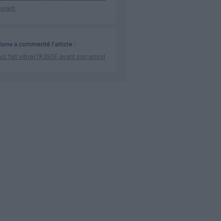
burant
isme
a commenté l'article :
us fait vibrer l’A350F avant son envol