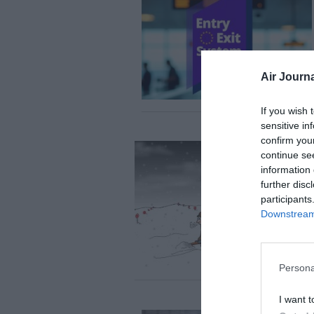
Air Journa
If you wish 
sensitive in
confirm you
continue se
information 
further disc
participants
Downstream 
Persona
I want t