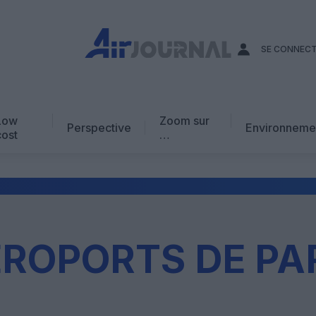
SE CONNEC
Low
Zoom sur
Perspective
Environneme
cost
…
Edito
En chiffres
Avis d’expert
AJ Académie
ROPORTS DE PA
Vidéo