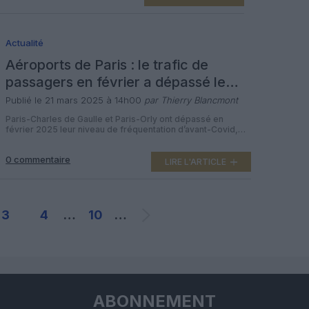
aéroport français pour les liaisons long-courriers, a
enregistré […]
Actualité
Aéroports de Paris : le trafic de
passagers en février a dépassé le
niveau d’avant-Covid
Publié le 21 mars 2025 à 14h00
par Thierry Blancmont
Paris-Charles de Gaulle et Paris-Orly ont dépassé en
février 2025 leur niveau de fréquentation d’avant-Covid,
grâce principalement au dynamisme de la plateforme
d’Orly, a annoncé leur gestionnaire Groupe ADP (Aéroports
0 commentaire
de Paris). Les deux aéroports franciliens ont vu transiter
LIRE L'ARTICLE
7,36 millions de passagers le mois dernier, soit 4,8% de
plus qu’en février 2024 et 1% […]
3
4
…
10
…
ABONNEMENT