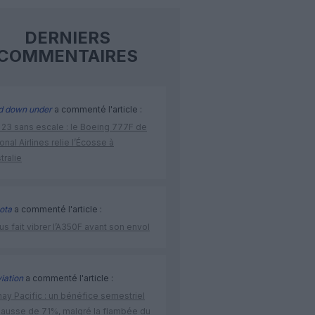
DERNIERS
COMMENTAIRES
d down under
a commenté l'article :
 23 sans escale : le Boeing 777F de
onal Airlines relie l’Écosse à
stralie
ota
a commenté l'article :
us fait vibrer l’A350F avant son envol
iation
a commenté l'article :
ay Pacific : un bénéfice semestriel
hausse de 71%, malgré la flambée du