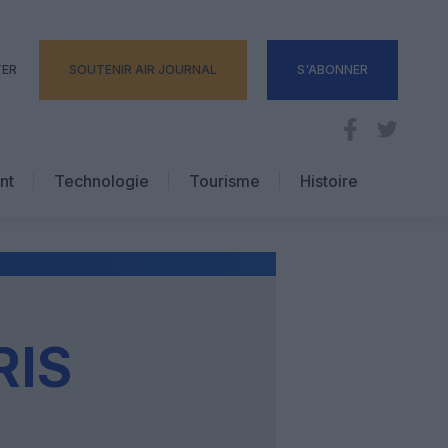
TER
SOUTENIR AIR JOURNAL
S'ABONNER
nt
Technologie
Tourisme
Histoire
Pratique
Hôtellerie
Voyages d’affaires
RIS