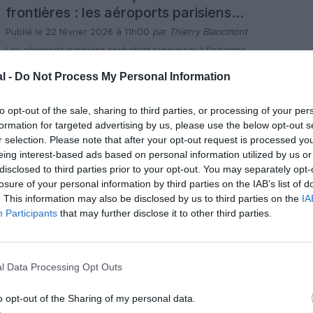
frontières : les aéroports parisiens
demandent un sursis
Publié le 22 février 2026 à 11h00
par Thierry Blancmont
Les aéroports parisiens souhaitent repousser à l’automne
la pleine mise en œuvre complète du nouveau système
d’entrée‑sortie (EES) aux frontières extérieures de l’espace
l -
Do Not Process My Personal Information
Schengen. Ils redoutent d’importantes files d’attente si le
1 commentaire
dispositif biométrique est appliqué en totalité pendant le
LIRE L'ARTICLE
pic de l’été 2026. Groupe ADP, gestionnaire de
to opt-out of the sale, sharing to third parties, or processing of your per
Paris‑Charles de Gaulle et Paris‑Orly, demande que la […]
formation for targeted advertising by us, please use the below opt-out s
r selection. Please note that after your opt-out request is processed y
Actualité
eing interest-based ads based on personal information utilized by us or
Neige en Île-de-France : jusqu’à 30%
disclosed to third parties prior to your opt-out. You may separately opt-
de vols annulés dans les aéroports
losure of your personal information by third parties on the IAB’s list of
parisiens
. This information may also be disclosed by us to third parties on the
IA
Publié le 15 février 2026 à 07h00
par Thierry Blancmont
Participants
that may further disclose it to other third parties.
La Direction générale de l’aviation civile (DGAC) a demandé
aux compagnies aériennes de réduire leur programme de
vols de 30% à Paris-Charles de Gaulle entre 7 h et 16 h. À
Paris-Orly, la diminution atteindra 20% entre 6 h et 14 h,
17 commentaires
sous forme de suppressions préventives visant à fluidifier
LIRE L'ARTICLE
l Data Processing Opt Outs
les opérations dans un contexte […]
o opt-out of the Sharing of my personal data.
Actualité
En chiffres
Perspective