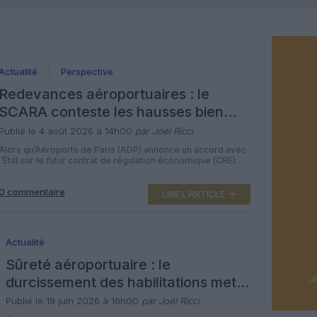
Actualité
Perspective
Redevances aéroportuaires : le
SCARA conteste les hausses bien
supérieures à l’inflation pour les
Publié le 4 août 2026 à 14h00
par Joël Ricci
lignes françaises et ultramarines
Alors qu’Aéroports de Paris (ADP) annonce un accord avec
l’État sur le futur contrat de régulation économique (CRE)
2027‑2034, assorti de 8,2 milliards d’euros
d’investissements et d’une hausse moyenne des
0 commentaire
redevances de +2,1 points par an au‑dessus de l’inflation,
LIRE L'ARTICLE
le Syndicat des compagnies aériennes autonomes (SCARA)
dénonce un dispositif qui ferait financer la montée en
puissance […]
Actualité
Sûreté aéroportuaire : le
durcissement des habilitations met
des milliers de salariés de Roissy et
Publié le 19 juin 2026 à 16h00
par Joël Ricci