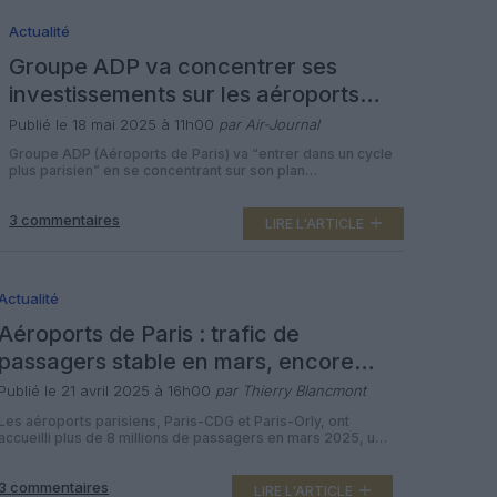
Actualité
Groupe ADP va concentrer ses
investissements sur les aéroports
parisiens
Publié le 18 mai 2025 à 11h00
par Air-Journal
Groupe ADP (Aéroports de Paris) va “entrer dans un cycle
plus parisien” en se concentrant sur son plan
d’investissement, a indiqué le nouveau PDG, Philippe
Pascal. Le “premier axe” de la stratégie de Philippe Pascal
3 commentaires
est de “réinvestir dans (son) coeur de métier parisien en
LIRE L'ARTICLE
transformant (ses) infrastructures, en accompagnant la
croissance du trafic, en […]
Actualité
Aéroports de Paris : trafic de
passagers stable en mars, encore
inférieur aux niveaux pré-Covid
Publié le 21 avril 2025 à 16h00
par Thierry Blancmont
Les aéroports parisiens, Paris-CDG et Paris-Orly, ont
accueilli plus de 8 millions de passagers en mars 2025, un
trafic stable par rapport au même mois de l’année dernière
(+0,7%) mais à seulement 92,5 % des niveaux de mars
3 commentaires
2019. Le mois dernier, le trafic à Paris-CDG, premier
LIRE L'ARTICLE