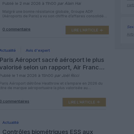
malgré la guerre au Moyen-Orient
Publié le 2 mai 2026 à 11h00
par Alain Hai
car
Malgré une bonne résistance globale, Groupe ADP
(Aéroports de Paris) a vu son chiffre d’affaires consolidé
reculer légèrement au cours des trois premiers mois de
2026. Un effet direct des tensions géopolitiques au
Sex
0 commentaire
Moyen-Orient, une région où le gestionnaire aéroportuaire
LIRE L'ARTICLE
français est présent via ses participations internationales.
Airb
Selon les chiffres publiés fin avril, le chiffre […]
Actualité
Avis d'expert
Paris Aéroport sacré aéroport le plus
valorisé selon un rapport, Air France
stable, Delta toujours numéro un
Publié le 1 mai 2026 à 15h00
par Joël Ricci
Paris Aéroport détrône Heathrow et s’empare en 2026 du
titre de marque aéroportuaire la plus valorisée au
monde, sur fond de reprise solide du transport aérien et
de compétition accrue entre hubs internationaux. Brand
3 commentaires
Finance place désormais Paris Aéroport au sommet de son
LIRE L'ARTICLE
classement des marques aéroportuaires les plus
valorisées, devant Heathrow, grâce à une progression […]
Actualité
Contrôles biométriques ESS aux