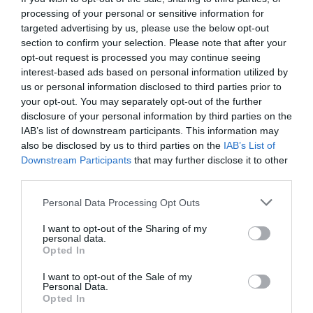
un quasi‑doublement en quelques semaines.
Fatih Birol,
processing of your personal or sensitive information for
directeur exécutif de l’Agence internationale de l’énergie,
targeted advertising by us, please use the below opt-out
a averti que l’Europe dispose
d’
«
environ six semaines
»
de
section to confirm your selection. Please note that after your
réserves de jet fuel
si les flux du Golfe persique ne
opt-out request is processed you may continue seeing
reprennent pas, laissant entrevoir un point de tension
interest-based ads based on personal information utilized by
majeur à l’approche de l’été.
us or personal information disclosed to third parties prior to
your opt-out. You may separately opt-out of the further
disclosure of your personal information by third parties on the
IAB’s list of downstream participants. This information may
also be disclosed by us to third parties on the
IAB’s List of
Downstream Participants
that may further disclose it to other
third parties.
Personal Data Processing Opt Outs
I want to opt-out of the Sharing of my
personal data.
Opted In
I want to opt-out of the Sale of my
Personal Data.
©Aéroport Toulouse-Blagnac
Opted In