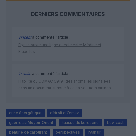
DERNIERS COMMENTAIRES
Vincent
a commenté l'article :
Flynas ouvre une ligne directe entre Médine et
Bruxelles
Ibrahim
a commenté l'article :
Fiabilité du COMAC C919 : des anomalies signalées
dans un document attribué à China Southern Airlines
crise énergétique
détroit d'Ormuz
guerre au Moyen-Orient
hausse du kérosène
Low cost
pénurie de carburant
perspectives
ryanair