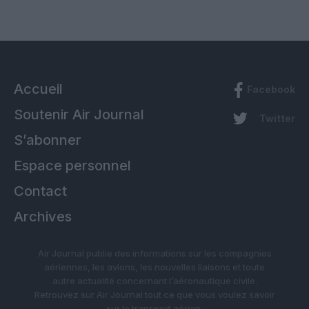
Accueil
Facebook
Soutenir Air Journal
Twitter
S’abonner
Espace personnel
Contact
Archives
Air Journal publie des informations sur les compagnies
aériennes, les avions, les nouvelles liaisons et toute
autre actualité concernant l’aéronautique civile.
Retrouvez sur Air Journal tout ce que vous voulez savoir
sur le transport aérien.