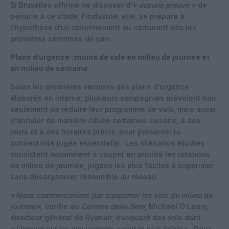
Si Bruxelles affirme ne disposer d’
« aucune preuve »
de
pénurie à ce stade, l’industrie, elle, se prépare à
l’hypothèse d’un rationnement du carburant dès les
premières semaines de juin.
Plans d’urgence : moins de vols en milieu de journée et
en milieu de semaine
Selon les premières versions des plans d’urgence
élaborés en interne, plusieurs compagnies prévoient non
seulement de réduire leur programme de vols, mais aussi
d’annuler de manière ciblée certaines liaisons, à des
jours et à des horaires précis, pour préserver la
connectivité jugée essentielle.
Les scénarios étudiés
consistent notamment à couper en priorité les rotations
de milieu de journée, jugées les plus faciles à supprimer
sans désorganiser l’ensemble du réseau.
«
Nous commencerions par supprimer les vols du milieu de
journée
»,
confie au
Corriere della Sera
, Michael O’Leary,
directeur général de Ryanair, évoquant des vols dont
«
l’impact sur les mouvements serait le plus faible
».
Deux