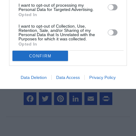
I want to opt-out of processing my
Personal Data for Targeted Advertising.
Opted In
Vous avez apprécié l’article ?
I want to opt-out of Collection, Use,
Soutenez-nous, faites un don !
Retention, Sale, and/or Sharing of my
Personal Data that Is Unrelated with the
Purposes for which it was collected.
Opted In
NOUS SOUTENIR
CONFIRM
Data Deletion
Data Access
Privacy Policy
PARTAGER L'ARTICLE
Facebook
Twitter
Pinterest
LinkedIn
Email
Print