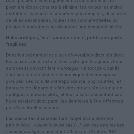
Dans plusieurs compagnies dites traditionnelles, la
première étape consiste à éliminer les routes les moins
rentables : liaisons saisonnières peu remplies, dessertes
de villes secondaires, routes très concurrentielles où
plusieurs opérateurs se disputent une demande limitée.
Hubs protégés, îles “sanctuarisées”, petits aéroports
fragilisés
Dans les scénarios les plus défavorables discutés dans
les comités de direction, il est acté que les grands hubs
européens devront être
« protégés »
à tout prix, car ils
sont au cœur du modèle économique des principaux
groupes. Les vols de correspondance long‑courrier, les
banques de départs et d’arrivées structurées autour de
quelques créneaux clefs, et les liaisons alimentant ces
hubs seraient donc parmi les dernières à être affectées
par d’éventuelles coupes.
Les dessertes insulaires font l’objet d’une attention
particulière.
«
Dans tous les cas […], les vols vers les îles
seraient protégés
»
, insistent O’Leary et d’autres PDG,