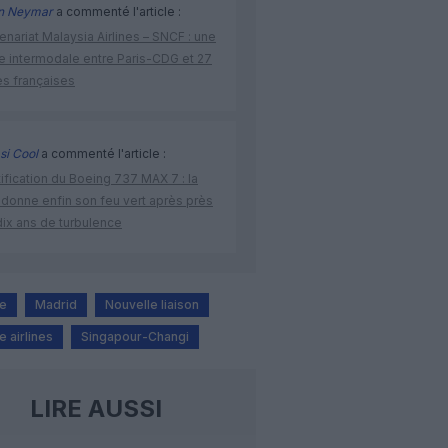
n Neymar
a commenté l'article :
enariat Malaysia Airlines – SNCF : une
re intermodale entre Paris-CDG et 27
es françaises
si Cool
a commenté l'article :
ification du Boeing 737 MAX 7 : la
 donne enfin son feu vert après près
dix ans de turbulence
ne
Madrid
Nouvelle liaison
 airlines
Singapour-Changi
LIRE AUSSI