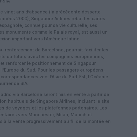
r SIA
de vingt ans d’absence (la précédente desserte
nnées 2000), Singapore Airlines rebat les cartes
espagnole, connue pour sa vie culturelle, ses
s monuments comme le Palais royal, est aussi un
exion important vers l’Amérique latine.
 renforcement de Barcelone, pourrait faciliter les
nts ou futurs avec les compagnies européennes,
 et renforcer le positionnement de Singapour
 l’Europe du Sud. Pour les passagers européens,
de correspondances vers l’Asie du Sud-Est, l’Océanie
urrier de SIA.
Madrid via Barcelone seront mis en vente à partir de
ion habituels de Singapore Airlines, incluant le
site
s de voyages et les plateformes partenaires. Les
entaires vers Manchester, Milan, Munich et
s à la vente progressivement au fil de la montée en