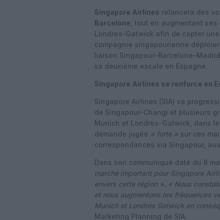
Singapore Airlines
relancera des vo
Barcelone
, tout en augmentant ses 
Londres-Gatwick afin de capter une
compagnie singapourienne déploiera
liaison Singapour–Barcelone–Madrid
sa deuxième escale en Espagne.
Singapore Airlines se renforce en 
Singapore Airlines (SIA) va progres
de Singapour-Changi et plusieurs g
Munich et Londres-Gatwick, dans les
demande jugée
« forte »
sur ces marc
correspondances via Singapour, aussi 
Dans son communiqué daté du 8 mai
marché important pour Singapore Airli
envers cette région ». « Nous constat
et nous augmentons les fréquences ve
Munich et Londres Gatwick en consé
Marketing Planning de SIA.