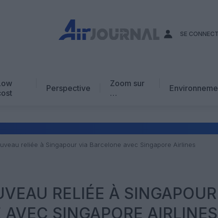
SE CONNEC
Low
Zoom sur
Perspective
Environneme
cost
…
Edito
En chiffres
Avis d’expert
uveau reliée à Singapour via Barcelone avec Singapore Airlines
AJ Académie
Vidéo
VEAU RELIÉE À SINGAPOUR
 AVEC SINGAPORE AIRLINES