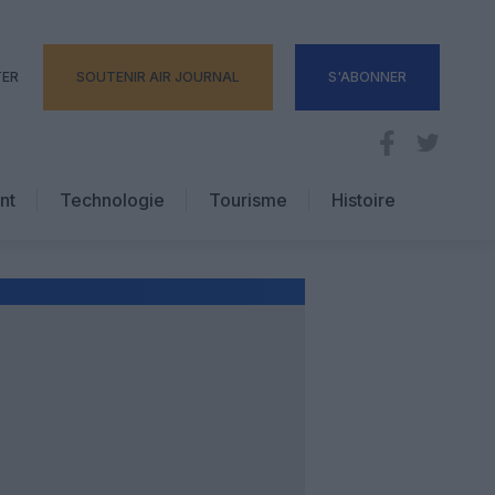
TER
SOUTENIR AIR JOURNAL
S'ABONNER
nt
Technologie
Tourisme
Histoire
Pratique
Hôtellerie
Voyages d’affaires