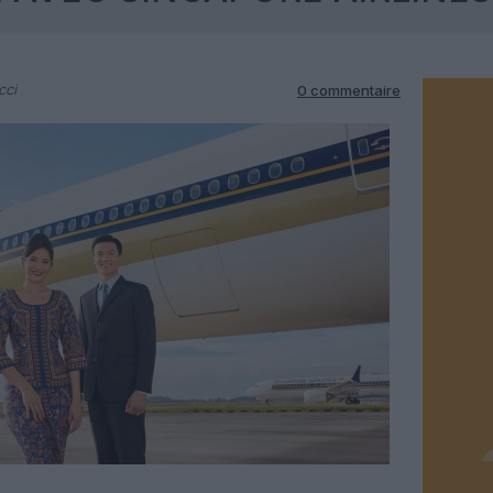
cci
0 commentaire