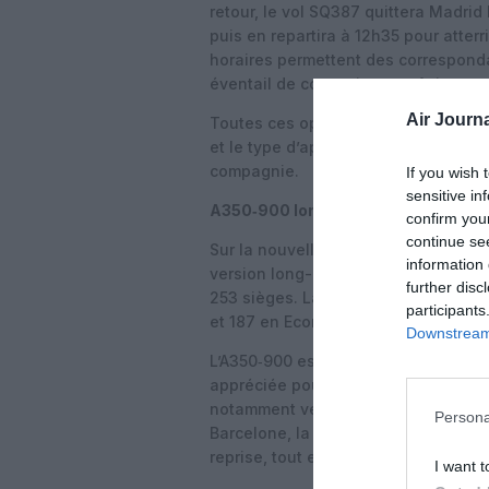
retour, le vol SQ387 quittera Madrid 
puis en repartira à 12h35 pour atter
horaires permettent des correspond
éventail de connexions en Asie et e
Air Journa
Toutes ces opérations restent soumi
et le type d’appareil peut évoluer e
compagnie.
If you wish 
sensitive in
A350‑900 long-courrier vers Madri
confirm you
continue se
Sur la nouvelle route Singapour–Bar
information 
version long-courrier de l’Airbus A3
further disc
253 sièges. La cabine proposera 42
participants
et 187 en Economie, dans un produit 
Downstream 
L’A350‑900 est devenu l’un des pilier
appréciée pour son efficacité énerg
notamment vers l’Europe, l’Australie 
Persona
Barcelone, la compagnie vise un équi
reprise, tout en offrant des standar
I want t