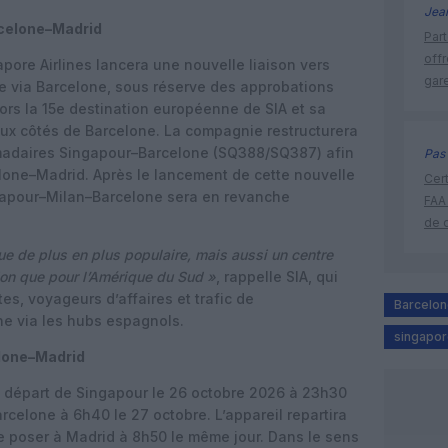
Jea
rcelone–Madrid
Part
off
pore Airlines lancera une nouvelle liaison vers
gar
e via Barcelone, sous réserve des approbations
ors la 15e destination européenne de SIA et sa
ux côtés de Barcelone.
La compagnie restructurera
omadaires Singapour–Barcelone (SQ388/SQ387) afin
Pas 
lone–Madrid. Après le lancement de cette nouvelle
Cert
ingapour–Milan–Barcelone sera en revanche
FAA
de 
ue de plus en plus populaire, mais aussi un centre
égion que pour l’Amérique du Sud »
, rappelle SIA, qui
tes, voyageurs d’affaires et trafic de
Barcelo
ne via les hubs espagnols.
singapore
lone–Madrid
u départ de Singapour le 26 octobre 2026 à 23h30
arcelone à 6h40 le 27 octobre. L’appareil repartira
e poser à Madrid à 8h50 le même jour.
Dans le sens