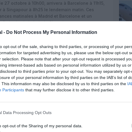
le 27 octobre à 10h00, arrivera à Barcelone à 11h15,
rir à Singapour à 8h25 le lendemain matin. Ces
ances matinales à Madrid et Barcelone et un
n Océanie via le hub de Changi.
l -
Do Not Process My Personal Information
ses aux autorisations des autorités compétentes,
n fonction des besoins opérationnels, précise la
to opt-out of the sale, sharing to third parties, or processing of your per
formation for targeted advertising by us, please use the below opt-out s
d
r selection. Please note that after your opt-out request is processed y
eing interest-based ads based on personal information utilized by us or
celone–Madrid, Singapore Airlines déploiera la
disclosed to third parties prior to your opt-out. You may separately opt-
50‑900, configurée en trois classes pour un total de
losure of your personal information by third parties on the IAB’s list of
 sièges en classe Affaires, 24 en Premium Economy
. This information may also be disclosed by us to third parties on the
IA
déjà bien connu sur le réseau long-courrier de SIA.
Participants
that may further disclose it to other third parties.
s de la flotte long-courrier de Singapore Airlines,
étique et son confort cabine, et déployée
et l’Amérique du Nord. Sur cette liaison via
l Data Processing Opt Outs
libre entre capacité et flexibilité sur un marché en
ds de service premium.
o opt-out of the Sharing of my personal data.