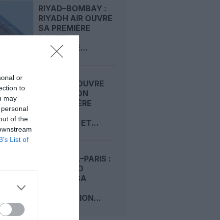
RIYAD–BOMBAY :
RIYADH AIR OUVRE
SA PREMIÈRE
ROUTE
RÉGULIÈRE...
sonal or
AIR INDIA OUVRE
ection to
UNE LIAISON
ou may
SAISONNIÈRE
 personal
MUMBAI–
out of the
TORONTO ET...
 downstream
B’s List of
KINSHASA–PARIS :
AIR CONGO
PRÉPARE SA
DEUXIÈME
DESTINATION...