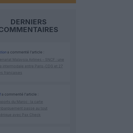
DERNIERS
COMMENTAIRES
tion
a commenté l'article :
enariat Malaysia Airlines – SNCF : une
re intermodale entre Paris-CDG et 27
es françaises
R
a commenté l'article :
ports du Maroc : la carte
mbarquement passe au tout
érique avec Pax Check