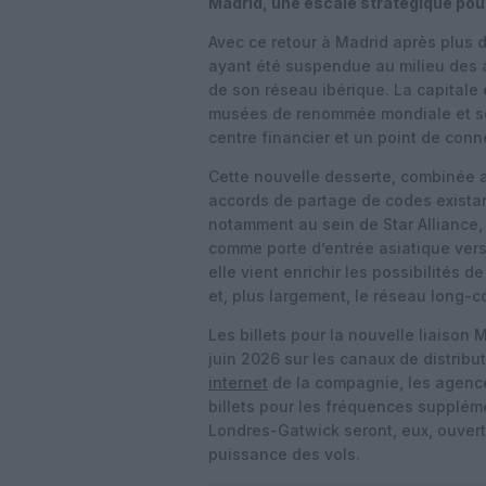
Madrid, une escale stratégique pou
Avec ce retour à Madrid après plus 
ayant été suspendue au milieu des a
de son réseau ibérique. La capitale 
musées de renommée mondiale et se
centre financier et un point de conn
Cette nouvelle desserte, combinée au
accords de partage de codes exista
notamment au sein de Star Alliance,
comme porte d’entrée asiatique vers
elle vient enrichir les possibilités 
et, plus largement, le réseau long-co
Les billets pour la nouvelle liaison 
juin 2026 sur les canaux de distribut
internet
de la compagnie, les agence
billets pour les fréquences supplém
Londres-Gatwick seront, eux, ouvert
puissance des vols.