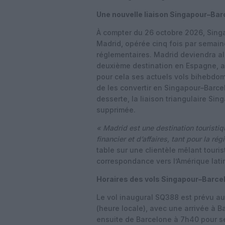
Une nouvelle liaison Singapour–Ba
À compter du 26 octobre 2026, Singa
Madrid, opérée cinq fois par semain
réglementaires. Madrid deviendra al
deuxième destination en Espagne, a
pour cela ses actuels vols bihebd
de les convertir en Singapour–Barce
desserte, la liaison triangulaire S
supprimée.
« Madrid est une destination touristiq
financier et d’affaires, tant pour la r
table sur une clientèle mêlant touris
correspondance vers l’Amérique lati
Horaires des vols Singapour–Barce
Le vol inaugural SQ388 est prévu a
(heure locale), avec une arrivée à B
ensuite de Barcelone à 7h40 pour s