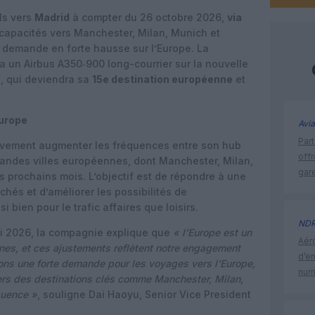
ls vers
Madrid
à compter du 26 octobre 2026,
via
capacités vers Manchester, Milan, Munich et
 demande en forte hausse sur l’Europe. La
 un Airbus A350‑900 long-courrier sur la nouvelle
, qui deviendra sa
15e destination européenne
et
Europe
Avia
Part
sivement augmenter les fréquences entre son hub
off
randes villes européennes, dont Manchester, Milan,
gar
 prochains mois. L’objectif est de répondre à une
hés et d’améliorer les possibilités de
bien pour le trafic affaires que loisirs.
ND
 2026, la compagnie explique que
« l’Europe est un
Aéro
nes, et ces ajustements reflètent notre engagement
d’e
ons une forte demande pour les voyages vers l’Europe,
num
rs des destinations clés comme Manchester, Milan,
quence »
, souligne Dai Haoyu, Senior Vice President