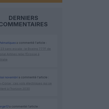
DERNIERS
COMMENTAIRES
hématiques
a commenté l'article :
 23 sans escale : le Boeing 777F de
onal Airlines relie l’Écosse à
stralie
issi novembri
a commenté l'article :
–Corse : ces vols électriques qui se
ilent à l’horizon 2030
rge13
a commenté l'article :