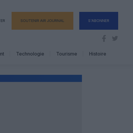
TER
SOUTENIR AIR JOURNAL
S'ABONNER
nt
Technologie
Tourisme
Histoire
Pratique
Hôtellerie
Voyages d’affaires