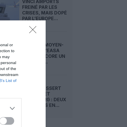
VINCI AIRPORTS
FREINÉ PAR LES
CRISES, MAIS DOPÉ
PAR L’EUROPE...
CRISE AU MOYEN-
sonal or
ORIENT : L’EASA
ection to
FERME ENCORE UN
ou may
PEU PLUS...
 personal
out of the
 downstream
B’s List of
LUXAIR DESSERT
HELSINKI ET
ÉDIMBOURG : DEUX
CAPITALES EN...