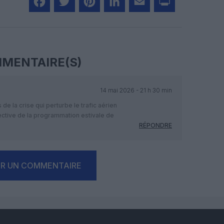
Facebook
Twitter
Pinterest
LinkedIn
Email
Print
MENTAIRE(S)
14 mai 2026 - 21 h 30 min
de la crise qui perturbe le trafic aérien
ective de la programmation estivale de
RÉPONDRE
ER UN COMMENTAIRE