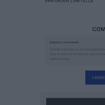
PARTAGER L'ARTICLE
COM
Diabolo
a commenté :
L’article n’aborde pas les conséquences 
dans le Golfe sur la mise en oeuvre eff
Qatar Airways.
LAISS