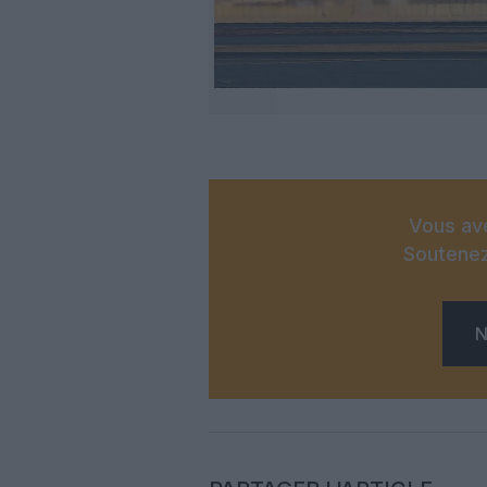
Vous ave
Soutenez
N