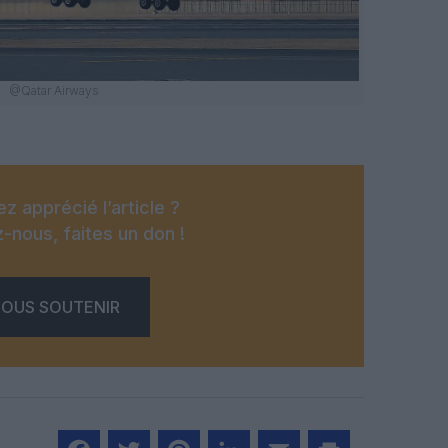
@Qatar Airways
z apprécié l’article ?
-nous, faites un don !
OUS SOUTENIR