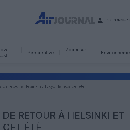
SE CONNEC
Low
Zoom sur
Perspective
Environneme
cost
…
Edito
En chiffres
Avis d’expert
s de retour à Helsinki et Tokyo Haneda cet été
AJ Académie
Vidéo
 DE RETOUR À HELSINKI ET
 CET ÉTÉ