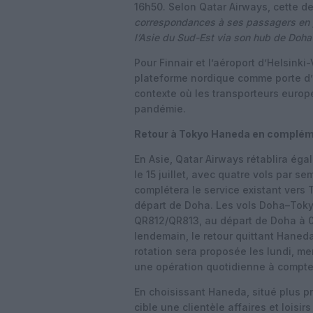
16h50. Selon Qatar Airways, cette d
correspondances à ses passagers en 
l’Asie du Sud-Est via son hub de Doha
Pour Finnair et l’aéroport d’Helsinki
plateforme nordique comme porte d’e
contexte où les transporteurs europ
pandémie.
Retour à Tokyo Haneda en complém
En Asie, Qatar Airways rétablira éga
le 15 juillet, avec quatre vols par 
complétera le service existant vers
départ de Doha.
Les vols Doha–Toky
QR812/QR813, au départ de Doha à 0
lendemain, le retour quittant Haned
rotation sera proposée les lundi, me
une opération quotidienne à compter
En choisissant Haneda, situé plus p
cible une clientèle affaires et loisi