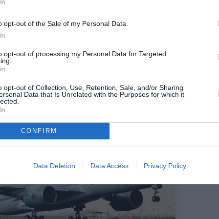
In
ers finlandais et nordiques, la desserte de Doha
ances via Francfort, Londres, Paris ou Istanbul,
o opt-out of the Sale of my Personal Data.
ers l’Asie et l’Afrique.
In
Narita et Tokyo Haneda permet au transporteur
to opt-out of processing my Personal Data for Targeted
ajors asiatiques et aux compagnies alliées des
ing.
é où la demande internationale est repartie à la
In
sive du pays.
o opt-out of Collection, Use, Retention, Sale, and/or Sharing
ersonal Data that Is Unrelated with the Purposes for which it
lected.
In
CONFIRM
Data Deletion
Data Access
Privacy Policy