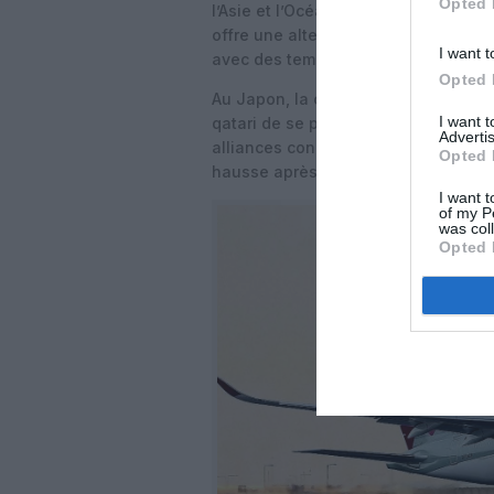
Opted 
l’Asie et l’Océanie. Pour les passag
offre une alternative aux correspond
I want t
avec des temps de voyage optimisés v
Opted 
Au Japon, la combinaison de Tokyo 
I want 
qatari de se positionner face aux m
Advertis
alliances concurrentes, sur un march
Opted 
hausse après la réouverture progres
I want t
of my P
was col
Opted 