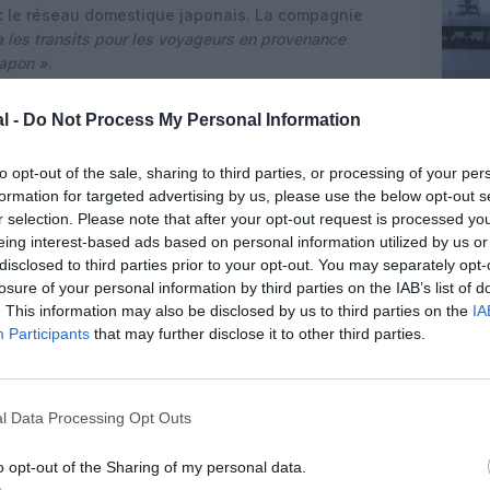
c le réseau domestique japonais. La compagnie
ra les transits pour les voyageurs en provenance
Japon »
.
stinations
l -
Do Not Process My Personal Information
 de Tokyo Haneda, Qatar Airways annonce qu’elle
sur six continents durant la saison estivale 2026.
to opt-out of the sale, sharing to third parties, or processing of your per
nstruction de son réseau international, largement
formation for targeted advertising by us, please use the below opt-out s
re, en s’appuyant sur son hub de Doha et sur les
r selection. Please note that after your opt-out request is processed y
ational Hamad.
eing interest-based ads based on personal information utilized by us or
disclosed to third parties prior to your opt-out. You may separately opt-
e également aux marchés en forte croissance que
losure of your personal information by third parties on the IAB’s list of
t l’Asie du Sud-Est, qui bénéficieront de nouvelles
. This information may also be disclosed by us to third parties on the
IA
Scandinavie et le Japon. Les réservations pour
Participants
that may further disclose it to other third parties.
s et déjà ouvertes sur le
site de la compagnie
et via
 les hubs européens
l Data Processing Opt Outs
ki intervient dans un contexte de concurrence
o opt-out of the Sharing of my personal data.
lfe pour capter le trafic entre l’Europe du Nord,