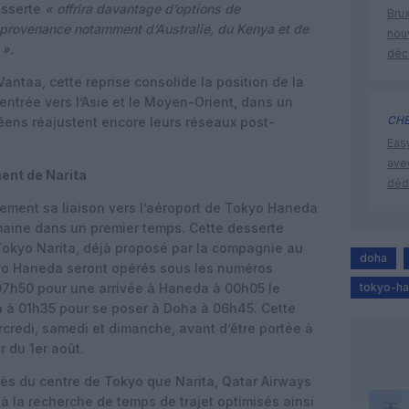
esserte
« offrira davantage d’options de
Brux
provenance notamment d’Australie, du Kenya et de
nouv
 ».
déc
-Vantaa, cette reprise consolide la position de la
ntrée vers l’Asie et le Moyen-Orient, dans un
CHE
éens réajustent encore leurs réseaux post-
Eas
ave
ent de Narita
déd
lement sa liaison vers l’aéroport de Tokyo Haneda
semaine dans un premier temps. Cette desserte
 Tokyo Narita, déjà proposé par la compagnie au
doha
o Haneda seront opérés sous les numéros
7h50 pour une arrivée à Haneda à 00h05 le
tokyo-h
a à 01h35 pour se poser à Doha à 06h45. Cette
rcredi, samedi et dimanche, avant d’être portée à
 du 1er août.
rès du centre de Tokyo que Narita, Qatar Airways
rs à la recherche de temps de trajet optimisés ainsi