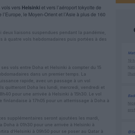
s vols vers
Helsinki
et vers l’aéroport tokyoïte de
e l’Europe, le Moyen-Orient et l’Asie à plus de 160
i deux liaisons suspendues pendant la pandémie,
es à quatre vols hebdomadaires puis portées à des
Mat
19 h
 ses vols entre Doha et Helsinki à compter du 15
Nati
 hebdomadaires dans un premier temps. La
l’Au
issance rapide, avec un passage à un vol
s quitteront Doha les lundi, mercredi, vendredi et
h40 pour une arrivée à Helsinki à 15h30. Le vol
Bad
le finlandaise à 17h05 pour un atterrissage à Doha à
Nice
prof
nces supplémentaires seront ajoutées les mardi,
ra Doha à 01h30 pour une arrivée à Helsinki à
rtira d’Helsinki à 09h50 pour se poser au Qatar à
@Se