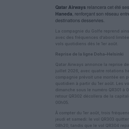
Qatar Airways
relancera cet été se
Haneda
, renforçant son réseau entr
destinations desservies.
La compagnie du Golfe reprend ains
avec des fréquences d’abord limité
vols quotidiens dès le 1er août.
Reprise de la ligne Doha–Helsinki
Qatar Airways annonce la reprise de
juillet 2026, avec quatre rotations
compagnie prévoit une montée en pu
quotidien à partir du 1er août.
Les vol
dimanche sous le numéro QR301 à 08
retour QR302 décollera de la capita
00h05.
À compter du 1er août, trois fréque
jeudi et samedi: le vol QR303 quitte
08h20, tandis que le vol QR304 repa