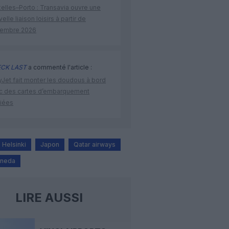
elles–Porto : Transavia ouvre une
elle liaison loisirs à partir de
embre 2026
CK LAST
a commenté l'article :
yJet fait monter les doudous à bord
c des cartes d’embarquement
iées
Helsinki
Japon
Qatar airways
aneda
LIRE AUSSI