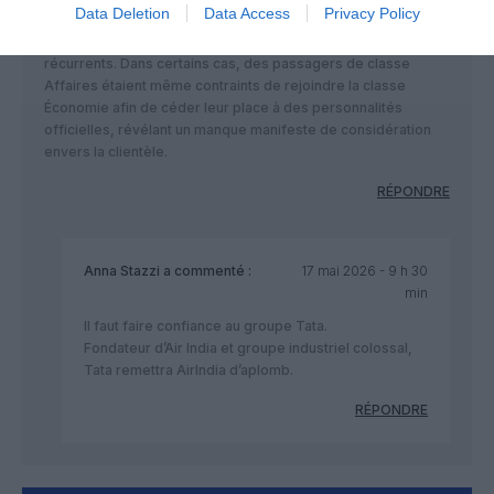
Data Deletion
Data Access
Privacy Policy
problématiques de certains membres d’équipage, des
absences ou des conflits internes, ainsi que des retards
récurrents. Dans certains cas, des passagers de classe
Affaires étaient même contraints de rejoindre la classe
Économie afin de céder leur place à des personnalités
officielles, révélant un manque manifeste de considération
envers la clientèle.
RÉPONDRE
Anna Stazzi
a commenté :
17 mai 2026 - 9 h 30
min
Il faut faire confiance au groupe Tata.
Fondateur d’Air India et groupe industriel colossal,
Tata remettra AirIndia d’aplomb.
RÉPONDRE