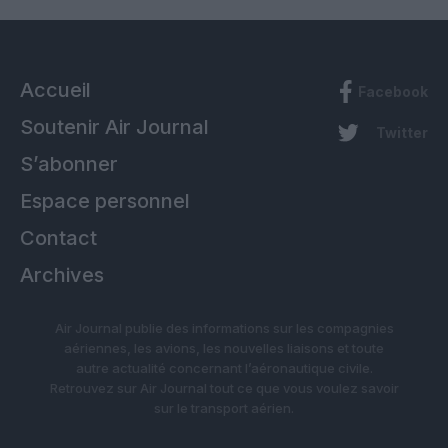
Accueil
Facebook
Soutenir Air Journal
Twitter
S’abonner
Espace personnel
Contact
Archives
Air Journal publie des informations sur les compagnies
aériennes, les avions, les nouvelles liaisons et toute
autre actualité concernant l’aéronautique civile.
Retrouvez sur Air Journal tout ce que vous voulez savoir
sur le transport aérien.