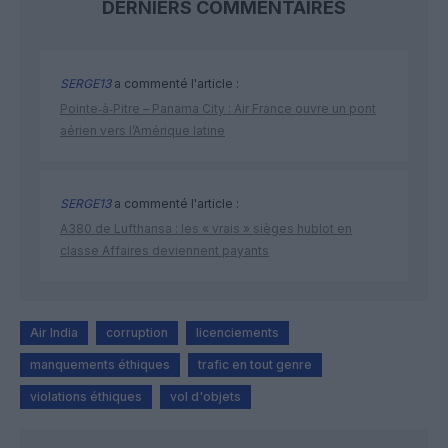
DERNIERS COMMENTAIRES
SERGE13
a commenté l'article :
Pointe‑à‑Pitre – Panama City : Air France ouvre un pont
aérien vers l’Amérique latine
SERGE13
a commenté l'article :
A380 de Lufthansa : les « vrais » sièges hublot en
classe Affaires deviennent payants
Air India
corruption
licenciements
manquements éthiques
trafic en tout genre
violations éthiques
vol d'objets