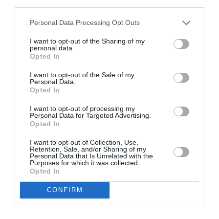
third parties.
Facebook
Twitter
Pinterest
LinkedIn
Email
Print
Personal Data Processing Opt Outs
I want to opt-out of the Sharing of my
personal data.
COMMENTAIRE(S)
Opted In
I want to opt-out of the Sale of my
Personal Data.
Tony de Brest
a commenté :
16 mai 2026 - 16 h 17 min
Opted In
Dans un article publié ce samedi 16 mai 2026 dans le Corriere
I want to opt-out of processing my
della Sera, consacré à la situation financière d’Air India, le
Personal Data for Targeted Advertising.
journaliste Leonard Berberi souligne que, pendant des
Opted In
années, les vols long‑courriers de la compagnie offraient une
expérience très aléatoire. De nombreux dysfonctionnements
I want to opt-out of Collection, Use,
Retention, Sale, and/or Sharing of my
étaient régulièrement signalés à bord : systèmes de
Personal Data that Is Unrelated with the
divertissement hors service, équipements défectueux
Purposes for which it was collected.
(sièges, tablettes, lampes) et passagers fréquemment
Opted In
déplacés pour trouver un siège opérationnel. Les
témoignages dressaient ainsi le tableau d’un service
CONFIRM
largement dégradé et peu fiable. À ces difficultés s’ajoutaient
des situations plus préoccupantes encore, telles que des
conditions d’hygiène contestables, des comportements